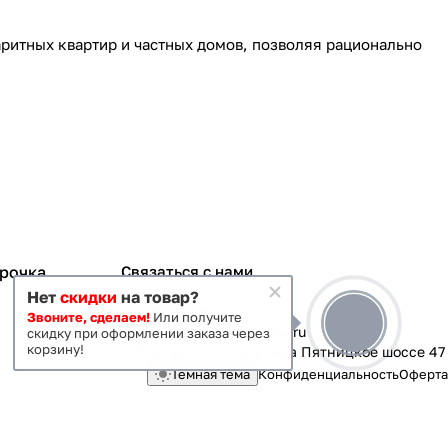
ритных квартир и частных домов, позволяя рационально
срочка
Связаться с нами
Нет
скидки
на товар?
+7 495 363-70-19
Звоните, сделаем!
Или получите
magazin-vanna@yandex.ru
скидку при оформлении заказа через
корзину!
г. Москва, Митино, улица Пятницкое шоссе 47
Темная тема
Конфиденциальность
Оферта