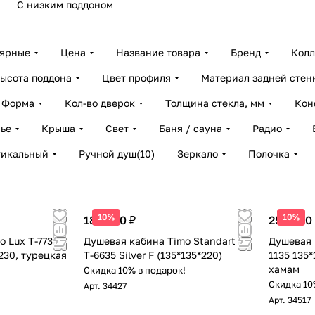
С низким поддоном
лярные
Цена
Название товара
Бренд
Колл
ысота поддона
Цвет профиля
Материал задней стен
Форма
Кол-во дверок
Толщина стекла, мм
Кон
ье
Крыша
Свет
Баня / сауна
Радио
тикальный
Ручной душ
(
10
)
Зеркало
Полочка
10%
10%
183 500 ₽
250 600
 Lux T-7735
Душевая кабина Timo Standart
Душевая 
*230, турецкая
Т-6635 Silver F (135*135*220)
1135 135*
хамам
Скидка 10% в подарок!
!
Скидка 10
Арт.
34427
Арт.
34517