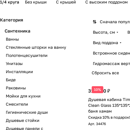
1/4 круга
Без крыши
С крышей
С высоким поддоном
Категория
Сначала попу
Сантехника
Высота, см
В
Ванны
Вид поддона
Стеклянные шторки на ванну
Встроенное сиден
Полотенцесушители
Унитазы
Гидромассаж вер
Инсталляции
Сбросить все
Биде
Раковины
10%
319 400 ₽
Мойки для кухни
Душевая кабина Timo
Смесители
Clean Glass 135*135
баня хамам
Гигиенические души
Скидка 10% в подарок
Душевые стойки
Арт.
34476
Душевые панели с