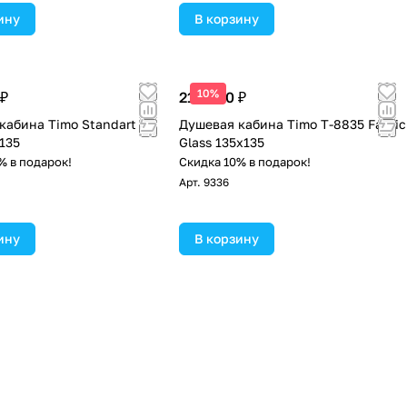
ину
В корзину
10%
 ₽
214 800 ₽
кабина Timo Standart T-
Душевая кабина Timo Т-8835 Fabric
135
Glass 135х135
% в подарок!
Скидка 10% в подарок!
Арт.
9336
ину
В корзину