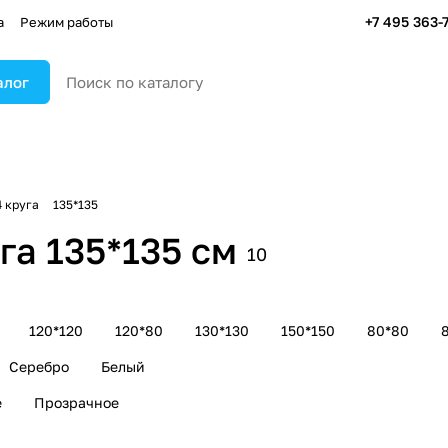
+7 495 363-
а
Режим работы
алог
 круга
135*135
га 135*135 см
10
120*120
120*80
130*130
150*150
80*80
Серебро
Белый
е
Прозрачное