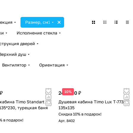
екция
Размер, см
1
ки
Исполнение стекла
струкция дверей
Верхний душ
Вентилятор
Ориентация
10%
 ₽
249 860 ₽
кабина Timo Standart T-
Душевая кабина Timo Lux T-7735С
135*230, турецкая баня
135х135
Скидка 10% в подарок!
% в подарок!
Арт.
8402