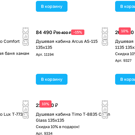
В корзину
В корз
10%
84 490 ₽
205 800
-15%
99 400 ₽
o Comfort
Душевая кабина Arcus AS-115
Душевая 
135x135
1135 135х
ая баня хамам
Скидка 10
Арт.
11194
!
Арт.
9327
В корзину
В корз
10%
217 000 ₽
o Lux T-7735C
Душевая кабина Timo T-8835 Clean
Glass 135х135
!
Скидка 10% в подарок!
Арт.
9334