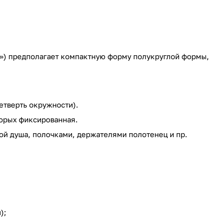
ор») предполагает компактную форму полукруглой формы,
етверть окружности).
торых фиксированная.
й душа, полочками, держателями полотенец и пр.
);