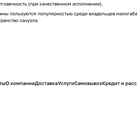
лговечность (при качественном исполнении).
ины пользуются популярностью среди владельцев малогаба
ранство санузла.
ты
О компании
Доставка
Услуги
Самовывоз
Кредит и рас