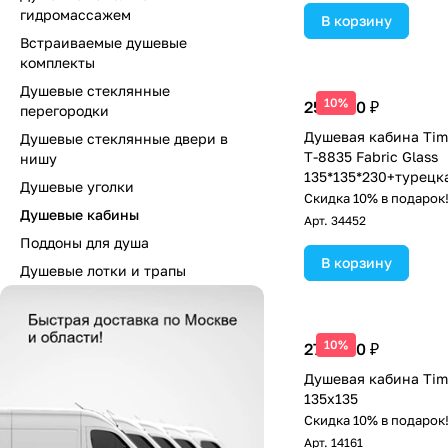
гидромассажем
В корзину
Встраиваемые душевые
комплекты
Душевые стеклянные
10%
259 600 ₽
перегородки
Душевая кабина Tim
Душевые стеклянные двери в
Т-8835 Fabric Glass
нишу
135*135*230+турецк
Душевые уголки
Скидка 10% в подарок
Душевые кабины
Арт.
34452
Поддоны для душа
В корзину
Душевые лотки и трапы
10%
274 600 ₽
Душевая кабина Tim
135х135
Скидка 10% в подарок
Арт.
14161