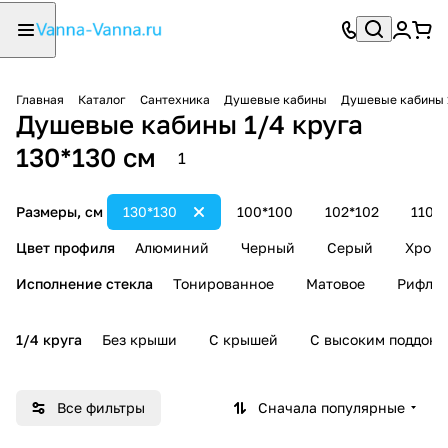
Главная
Каталог
Сантехника
Душевые кабины
Душевые кабины 
Душевые кабины 1/4 круга
130*130 см
1
Размеры, см
130*130
100*100
102*102
110*
Цвет профиля
Алюминий
Черный
Серый
Хром
Исполнение стекла
Тонированное
Матовое
Рифле
1/4 круга
Без крыши
С крышей
С высоким поддоно
Все фильтры
Сначала популярные