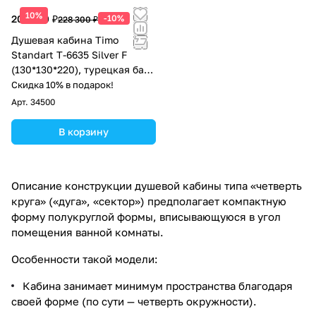
10%
205 470 ₽
-10%
228 300 ₽
Душевая кабина Timo
Standart Т-6635 Silver F
(130*130*220), турецкая баня
хамам
Скидка 10% в подарок!
Арт.
34500
В корзину
Описание конструкции душевой кабины типа «четверть
круга» («дуга», «сектор») предполагает компактную
форму полукруглой формы, вписывающуюся в угол
помещения ванной комнаты.
Особенности такой модели:
Кабина занимает минимум пространства благодаря
своей форме (по сути — четверть окружности).