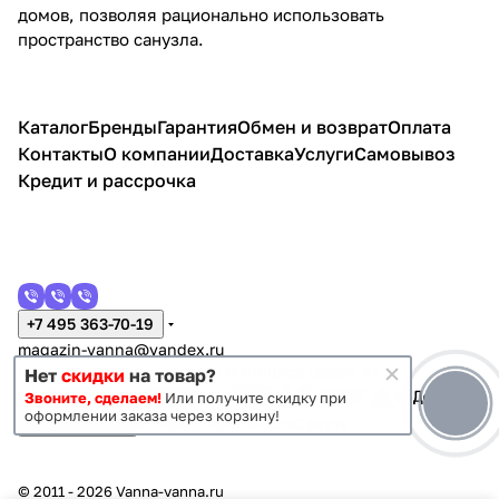
домов, позволяя рационально использовать
пространство санузла.
Каталог
Бренды
Гарантия
Обмен и возврат
Оплата
Контакты
О компании
Доставка
Услуги
Самовывоз
Кредит и рассрочка
+7 495 363-70-19
magazin-vanna@yandex.ru
г. Москва, Митино, улица Пятницкое шоссе 47
Нет
скидки
на товар?
Звоните, сделаем!
Или получите скидку при
оформлении заказа через корзину!
Темная тема
Конфиденциальность
Оферта
© 2011 - 2026 Vanna-vanna.ru