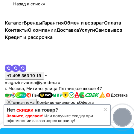
220
90
0
100х1
x10
и
Назад к списку
80х
00
0
80
Каталог
Бренды
Гарантия
Обмен и возврат
Оплата
Контакты
О компании
Доставка
Услуги
Самовывоз
Кредит и рассрочка
+7 495 363-70-19
magazin-vanna@yandex.ru
г. Москва, Митино, улица Пятницкое шоссе 47
Темная тема
Конфиденциальность
Оферта
Нет
скидки
на товар?
Звоните, сделаем!
Или получите скидку при
© 2011 - 2026 Vanna-vanna.ru
оформлении заказа через корзину!