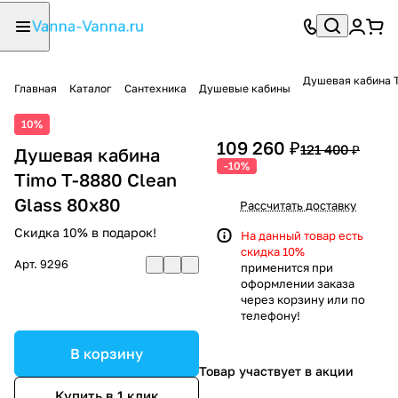
Душевая кабина T
Главная
Каталог
Сантехника
Душевые кабины
10%
109 260 ₽
121 400 ₽
Душевая кабина
-10%
Timo T-8880 Clean
Glass 80х80
Рассчитать доставку
Скидка 10% в подарок!
На данный товар есть
скидка 10%
Арт.
9296
применится при
оформлении заказа
через корзину или по
телефону!
В корзину
Товар участвует в акции
Купить в 1 клик