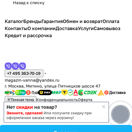
Назад к списку
ая баня
баня
стульчи
баня
иком
100
х13
k
s
RA)
хамам
хама
к
хама
100*10
5
909
150
90B
м
прозрач
м
0*222
90х
x15
(90x
ный
90
0
Каталог
Бренды
Гарантия
Обмен и возврат
Оплата
90x2
Контакты
О компании
Доставка
Услуги
Самовывоз
05)
Кредит и рассрочка
+7 495 363-70-19
magazin-vanna@yandex.ru
г. Москва, Митино, улица Пятницкое шоссе 47
Темная тема
Конфиденциальность
Оферта
Нет
скидки
на товар?
Звоните, сделаем!
Или получите скидку при
© 2011 - 2026 Vanna-vanna.ru
оформлении заказа через корзину!