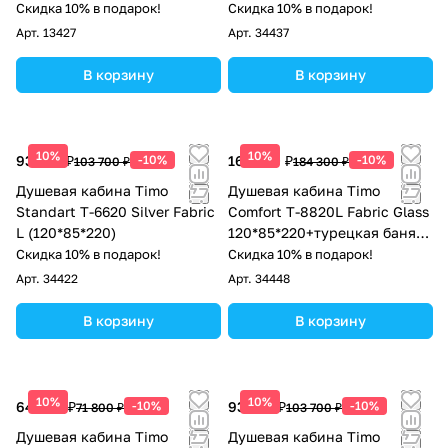
Скидка 10% в подарок!
Скидка 10% в подарок!
Арт.
13427
Арт.
34437
В корзину
В корзину
10%
10%
93 330 ₽
-10%
165 870 ₽
-10%
103 700 ₽
184 300 ₽
Душевая кабина Timo
Душевая кабина Timo
Standart T-6620 Silver Fabric
Comfort T-8820L Fabric Glass
L (120*85*220)
120*85*220+турецкая баня
хамам
Скидка 10% в подарок!
Скидка 10% в подарок!
Арт.
34422
Арт.
34448
В корзину
В корзину
10%
10%
64 620 ₽
-10%
93 330 ₽
-10%
71 800 ₽
103 700 ₽
Душевая кабина Timo
Душевая кабина Timo