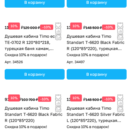
В корзину
В корзину
10%
10%
116 100 ₽
-10%
133 650 ₽
-10%
129 000 ₽
148 500 ₽
Душевая кабина Timo eco
Душевая кабина Timo
TE-0702 R 120*80*218,
Standart T-6620 Black Fabric
турецкая баня хамам,
R (120*85*220), турецкая
стульчик прозрачный
баня хамам
Скидка 10% в подарок!
Скидка 10% в подарок!
Арт.
34526
Арт.
34497
В корзину
В корзину
10%
10%
93 330 ₽
-10%
133 650 ₽
-10%
103 700 ₽
148 500 ₽
Душевая кабина Timo
Душевая кабина Timo
Standart T-6620 Black Fabric
Standart T-6620 Silver Fabric
R (120*85*220)
L (120*85*220), турецкая
баня хамам
Скидка 10% в подарок!
Скидка 10% в подарок!