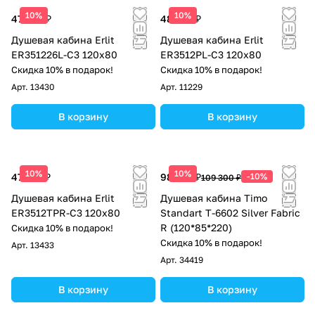
10%
10%
47 769 ₽
48 136 ₽
Душевая кабина Erlit
Душевая кабина Erlit
ER351226L-C3 120x80
ER3512PL-C3 120x80
Скидка 10% в подарок!
Скидка 10% в подарок!
Арт.
13430
Арт.
11229
В корзину
В корзину
10%
10%
47 279 ₽
98 370 ₽
-10%
109 300 ₽
Душевая кабина Erlit
Душевая кабина Timo
ER3512TPR-C3 120x80
Standart T-6602 Silver Fabric
R (120*85*220)
Скидка 10% в подарок!
Скидка 10% в подарок!
Арт.
13433
Арт.
34419
В корзину
В корзину