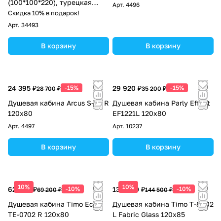
(100*100*220), турецкая
Арт.
4496
баня хамам
Скидка 10% в подарок!
Арт.
34493
В корзину
В корзину
24 395 ₽
-15%
29 920 ₽
-15%
28 700 ₽
35 200 ₽
Душевая кабина Arcus S-09 R
Душевая кабина Parly Effect
120x80
EF1221L 120x80
Арт.
4497
Арт.
10237
В корзину
В корзину
10%
10%
62 280 ₽
-10%
130 050 ₽
-10%
69 200 ₽
144 500 ₽
Душевая кабина Timo Eco
Душевая кабина Timo T-8802
TE-0702 R 120х80
L Fabric Glass 120х85