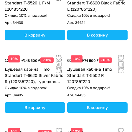
Standart Т-5520 L Г/М
Standart T-6620 Black Fabric
120*85*220
L (120*85*220)
Скидка 10% в подарок!
Скидка 10% в подарок!
Арт.
34438
Арт.
34424
В корзину
В корзину
10%
10%
133 650 ₽
-10%
67 050 ₽
-10%
148 500 ₽
74 500 ₽
Душевая кабина Timo
Душевая кабина Timo
Standart T-6620 Silver Fabric
Standart Т-5502 R
R (120*85*220), турецкая
120*85*220
баня хамам
Скидка 10% в подарок!
Скидка 10% в подарок!
Арт.
34495
Арт.
34435
В корзину
В корзину
10%
10%