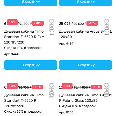
В корзину
В корзину
10%
64 620 ₽
-10%
25 075 ₽
-15%
71 800 ₽
29 500 ₽
Душевая кабина Timo
Душевая кабина Arcus S-08 L
Standart Т-5520 R Г/М
120x80
120*85*220
Арт.
4494
Скидка 10% в подарок!
Арт.
34440
В корзину
В корзину
10%
10%
62 730 ₽
-10%
130 050 ₽
-10%
69 700 ₽
144 500 ₽
Душевая кабина Timo
Душевая кабина Timo T-8802
Standart Т-5520 R
R Fabric Glass 120х85
120*85*220
Скидка 10% в подарок!
Скидка 10% в подарок!
Арт.
9265