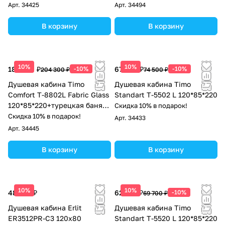
Арт.
34425
Арт.
34494
В корзину
В корзину
10%
10%
183 870 ₽
-10%
67 050 ₽
-10%
204 300 ₽
74 500 ₽
Душевая кабина Timo
Душевая кабина Timo
Comfort T-8802L Fabric Glass
Standart Т-5502 L 120*85*220
120*85*220+турецкая баня
Скидка 10% в подарок!
хамам+стульчик прозрачный
Скидка 10% в подарок!
Арт.
34433
Арт.
34445
В корзину
В корзину
10%
10%
48 136 ₽
62 730 ₽
-10%
69 700 ₽
Душевая кабина Erlit
Душевая кабина Timo
ER3512PR-C3 120x80
Standart Т-5520 L 120*85*220