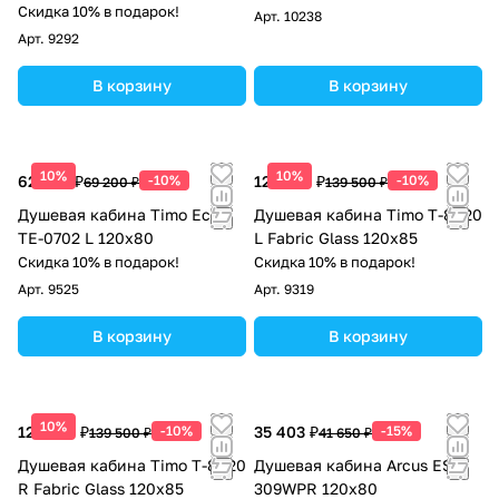
Скидка 10% в подарок!
Арт.
10238
Арт.
9292
В корзину
В корзину
10%
10%
62 280 ₽
-10%
125 550 ₽
-10%
69 200 ₽
139 500 ₽
Душевая кабина Timo Eco
Душевая кабина Timo T-8820
ТЕ-0702 L 120х80
L Fabric Glass 120х85
Скидка 10% в подарок!
Скидка 10% в подарок!
Арт.
9525
Арт.
9319
В корзину
В корзину
10%
125 550 ₽
-10%
35 403 ₽
-15%
139 500 ₽
41 650 ₽
Душевая кабина Timo T-8820
Душевая кабина Arcus ES-
R Fabric Glass 120х85
309WPR 120x80