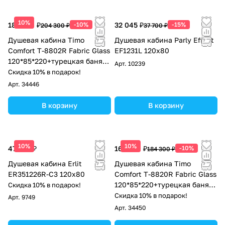
10%
183 870 ₽
-10%
32 045 ₽
-15%
204 300 ₽
37 700 ₽
Душевая кабина Timo
Душевая кабина Parly Effect
Comfort T-8802R Fabric Glass
EF1231L 120x80
120*85*220+турецкая баня
Арт.
10239
хамам+стульчик прозрачный
Скидка 10% в подарок!
Арт.
34446
В корзину
В корзину
10%
10%
47 769 ₽
165 870 ₽
-10%
184 300 ₽
Душевая кабина Erlit
Душевая кабина Timo
ER351226R-C3 120x80
Comfort T-8820R Fabric Glass
120*85*220+турецкая баня
Скидка 10% в подарок!
хамам
Скидка 10% в подарок!
Арт.
9749
Арт.
34450