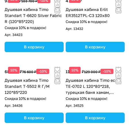
93 330 ₽
-10%
47 279 ₽
103 700 ₽
Душевая кабина Timo
Душевая кабина Erlit
Standart T-6620 Silver Fabric
ER3512TPL-C3 120x80
R (120*85*220)
Скидка 10% в подарок!
Скидка 10% в подарок!
Арт.
13432
Арт.
34423
В корзину
В корзину
10%
10%
68 940 ₽
-10%
116 100 ₽
-10%
76 600 ₽
129 000 ₽
Душевая кабина Timo
Душевая кабина Timo eco
Standart Т-5502 R Г/М
ТЕ-0702 L 120*80*218,
120*85*220
турецкая баня хамам,
стульчик прозрачный
Скидка 10% в подарок!
Скидка 10% в подарок!
Арт.
34436
Арт.
34525
В корзину
В корзину