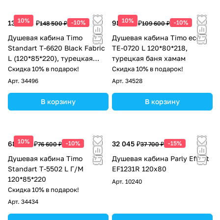
10%
10%
133 650 ₽
-10%
98 640 ₽
-10%
148 500 ₽
109 600 ₽
Душевая кабина Timo
Душевая кабина Timo eco
Standart T-6620 Black Fabric
TE-0720 L 120*80*218,
L (120*85*220), турецкая
турецкая баня хамам
баня хамам
Скидка 10% в подарок!
Скидка 10% в подарок!
Арт.
34496
Арт.
34528
В корзину
В корзину
10%
68 940 ₽
-10%
32 045 ₽
-15%
76 600 ₽
37 700 ₽
Душевая кабина Timo
Душевая кабина Parly Effect
Standart Т-5502 L Г/М
EF1231R 120x80
120*85*220
Арт.
10240
Скидка 10% в подарок!
Арт.
34434