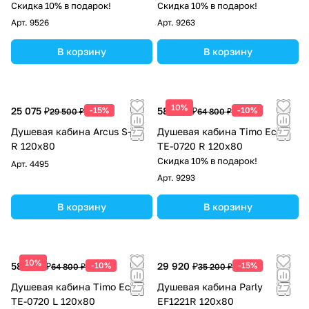
Скидка 10% в подарок!
Скидка 10% в подарок!
Арт.
9526
Арт.
9263
В корзину
В корзину
10%
25 075 ₽
-15%
58 320 ₽
-10%
29 500 ₽
64 800 ₽
Душевая кабина Arcus S-08
Душевая кабина Timo Eco
R 120x80
TE-0720 R 120х80
Скидка 10% в подарок!
Арт.
4495
Арт.
9293
В корзину
В корзину
10%
58 320 ₽
-10%
29 920 ₽
-15%
64 800 ₽
35 200 ₽
Душевая кабина Timo Eco
Душевая кабина Parly
TE-0720 L 120х80
EF1221R 120x80