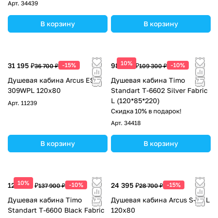
Арт.
34439
В корзину
В корзину
10%
31 195 ₽
-15%
98 370 ₽
-10%
36 700 ₽
109 300 ₽
Душевая кабина Arcus ES-
Душевая кабина Timo
309WPL 120x80
Standart T-6602 Silver Fabric
L (120*85*220)
Арт.
11239
Скидка 10% в подарок!
Арт.
34418
В корзину
В корзину
10%
124 110 ₽
-10%
24 395 ₽
-15%
137 900 ₽
28 700 ₽
Душевая кабина Timo
Душевая кабина Arcus S-09 L
Standart T-6600 Black Fabric
120x80