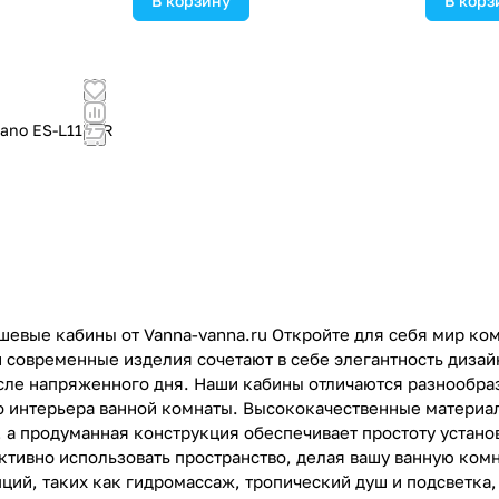
В корзину
В корз
ano ES-L115CR
!
евые кабины от Vanna-vanna.ru Откройте для себя мир ко
ти современные изделия сочетают в себе элегантность диза
сле напряженного дня. Наши кабины отличаются разнообра
о интерьера ванной комнаты. Высококачественные материал
, а продуманная конструкция обеспечивает простоту устан
тивно использовать пространство, делая вашу ванную ком
ций, таких как гидромассаж, тропический душ и подсветка,