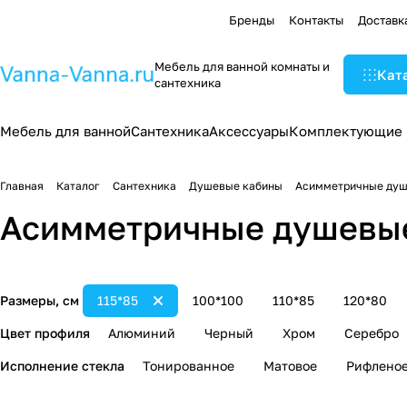
Бренды
Контакты
Доставк
Мебель для ванной комнаты и
Кат
сантехника
Мебель для ванной
Сантехника
Аксессуары
Комплектующие
Главная
Каталог
Сантехника
Душевые кабины
Асимметричные душ
Асимметричные душевые
Размеры, см
115*85
100*100
110*85
120*80
Цвет профиля
Алюминий
Черный
Хром
Серебро
Исполнение стекла
Тонированное
Матовое
Рифлено