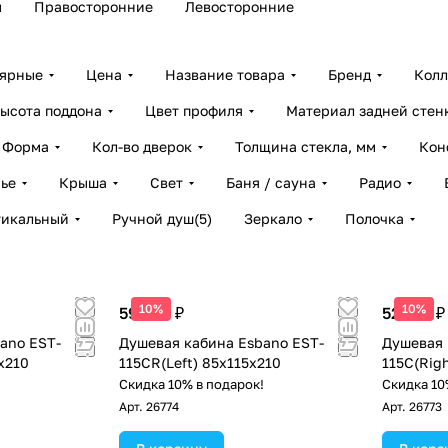
м
Правосторонние
Левосторонние
лярные
Цена
Название товара
Бренд
Колл
ысота поддона
Цвет профиля
Материал задней стен
Форма
Кол-во дверок
Толщина стекла, мм
Кон
ье
Крыша
Свет
Баня / сауна
Радио
тикальный
Ручной душ
(
5
)
Зеркало
Полочка
10%
10%
59 288 ₽
52 913 ₽
ano EST-
Душевая кабина Esbano EST-
Душевая 
х210
115CR(Left) 85х115х210
115C(Rig
!
Скидка 10% в подарок!
Скидка 10
Арт.
26774
Арт.
26773