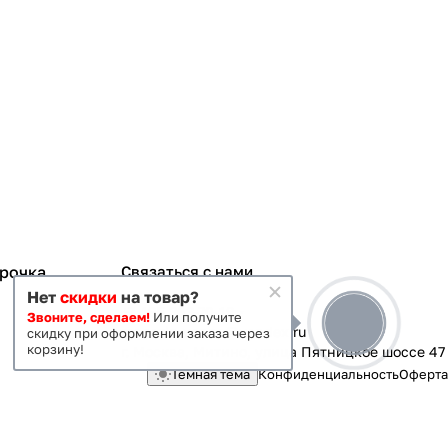
срочка
Связаться с нами
Нет
скидки
на товар?
+7 495 363-70-19
Звоните, сделаем!
Или получите
magazin-vanna@yandex.ru
скидку при оформлении заказа через
корзину!
г. Москва, Митино, улица Пятницкое шоссе 47
Темная тема
Конфиденциальность
Оферта