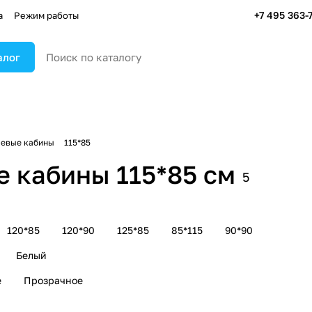
+7 495 363-
а
Режим работы
алог
евые кабины
115*85
 кабины 115*85 см
5
120*85
120*90
125*85
85*115
90*90
Белый
е
Прозрачное