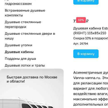
В корзину
гидромассажем
Встраиваемые душевые
комплекты
10%
77 138 ₽
Душевые стеклянные
перегородки
Душевая кабина Esb
(RIGHT) 115х85х210
Душевые стеклянные двери в
нишу
Скидка 10% в подарок
Арт.
26794
Душевые уголки
Душевые кабины
В корзину
Поддоны для душа
Душевые лотки и трапы
Асимметричные душ
Vanna-vanna.ru. Э
для релаксации по
вариант для любог
воздействию влаги
максимально эффек
дополнительных оп