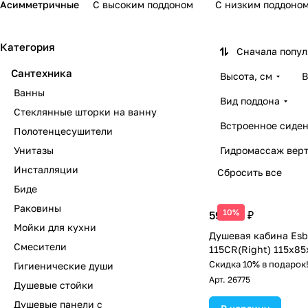
Асимметричные
С высоким поддоном
С низким поддоно
Категория
Сначала попу
Сантехника
Высота, см
В
Ванны
Вид поддона
Стеклянные шторки на ванну
Встроенное сиден
Полотенцесушители
Унитазы
Гидромассаж вер
Инсталляции
Сбросить все
Биде
Раковины
10%
59 288 ₽
Мойки для кухни
Душевая кабина Esb
Смесители
115CR(Right) 115х85
Скидка 10% в подарок
Гигиенические души
Арт.
26775
Душевые стойки
Душевые панели с