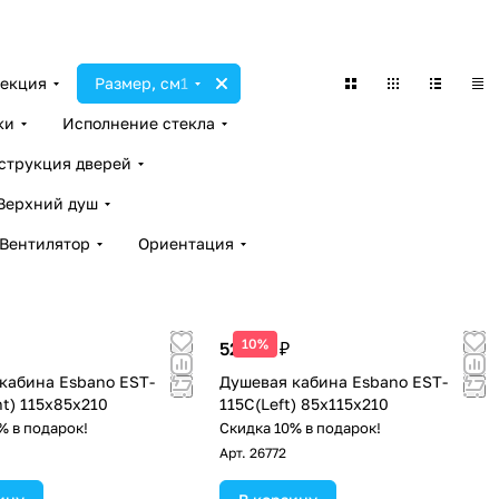
екция
Размер, см
1
ки
Исполнение стекла
струкция дверей
Верхний душ
Вентилятор
Ориентация
10%
52 913 ₽
кабина Esbano EST-
Душевая кабина Esbano EST-
ht) 115х85х210
115C(Left) 85х115х210
% в подарок!
Скидка 10% в подарок!
Арт.
26772