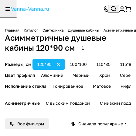
Главная
Каталог
Сантехника
Душевые кабины
Асимметричные 
Асимметричные душевые
кабины 120*90 см
1
Размеры, см
120*90
100*100
110*85
115*85
Цвет профиля
Алюминий
Черный
Хром
Серебр
Исполнение стекла
Тонированное
Матовое
Рифле
Асимметричные
С высоким поддоном
С низким поддо
Все фильтры
Сначала популярные