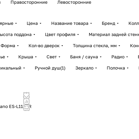
м
Правосторонние
Левосторонние
лярные
Цена
Название товара
Бренд
Колл
ысота поддона
Цвет профиля
Материал задней стен
Форма
Кол-во дверок
Толщина стекла, мм
Кон
ье
Крыша
Свет
Баня / сауна
Радио
тикальный
Ручной душ
(
1
)
Зеркало
Полочка
ano ES-L115CR
!