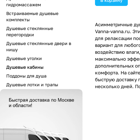
В корзину
гидромассажем
Встраиваемые душевые
комплекты
Асимметричные душ
Душевые стеклянные
Vanna-vanna.ru. Э
перегородки
для релаксации по
Душевые стеклянные двери в
вариант для любог
нишу
воздействию влаги
Душевые уголки
максимально эффек
дополнительных оп
Душевые кабины
комфорта. На сайт
Поддоны для душа
быструю доставку 
Душевые лотки и трапы
несколько дней. П