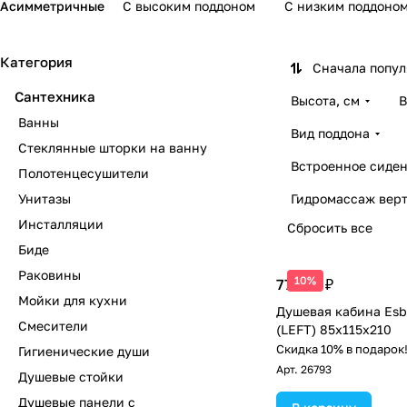
Асимметричные
С высоким поддоном
С низким поддоно
Категория
Сначала попу
Сантехника
Высота, см
В
Ванны
Вид поддона
Стеклянные шторки на ванну
Встроенное сиден
Полотенцесушители
Унитазы
Гидромассаж вер
Инсталляции
Сбросить все
Биде
Раковины
10%
77 138 ₽
Мойки для кухни
Душевая кабина Esb
Смесители
(LEFT) 85х115х210
Скидка 10% в подарок
Гигиенические души
Арт.
26793
Душевые стойки
Душевые панели с