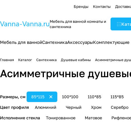
Бренды
Контакты
Доставк
Мебель для ванной комнаты и
Кат
сантехника
Мебель для ванной
Сантехника
Аксессуары
Комплектующие
Главная
Каталог
Сантехника
Душевые кабины
Асимметричные душ
Асимметричные душевые
Размеры, см
85*115
100*100
110*85
115*85
Цвет профиля
Алюминий
Черный
Хром
Серебро
Исполнение стекла
Тонированное
Матовое
Рифлено