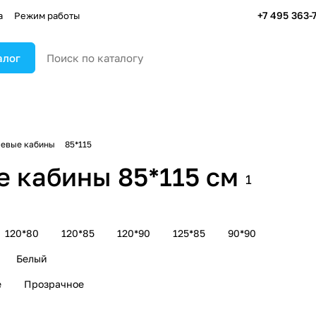
+7 495 363-
а
Режим работы
алог
евые кабины
85*115
 кабины 85*115 см
1
120*80
120*85
120*90
125*85
90*90
Белый
е
Прозрачное