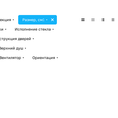
екция
Размер, см
1
ки
Исполнение стекла
струкция дверей
Верхний душ
Вентилятор
Ориентация