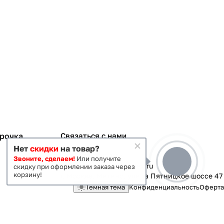
срочка
Связаться с нами
Нет
скидки
на товар?
+7 495 363-70-19
Звоните, сделаем!
Или получите
magazin-vanna@yandex.ru
скидку при оформлении заказа через
корзину!
г. Москва, Митино, улица Пятницкое шоссе 47
Темная тема
Конфиденциальность
Оферта