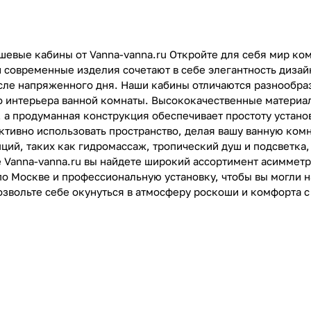
евые кабины от Vanna-vanna.ru Откройте для себя мир ко
ти современные изделия сочетают в себе элегантность диза
сле напряженного дня. Наши кабины отличаются разнообра
о интерьера ванной комнаты. Высококачественные материал
, а продуманная конструкция обеспечивает простоту устан
тивно использовать пространство, делая вашу ванную ком
ций, таких как гидромассаж, тропический душ и подсветка,
е Vanna-vanna.ru вы найдете широкий ассортимент асиммет
по Москве и профессиональную установку, чтобы вы могли
озвольте себе окунуться в атмосферу роскоши и комфорта 