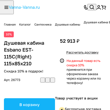
Душевая кабина E
Главная
Каталог
Сантехника
Душевые кабины
10%
52 913 ₽
Душевая кабина
Esbano EST-
Рассчитать доставку
115C(Right)
На данный товар есть
115х85х210
скидка 10%
применится при
Скидка 10% в подарок!
оформлении заказа
через корзину или по
Арт.
26773
телефону!
Товар участвует в акции
В корзину
Бесплатная доставка