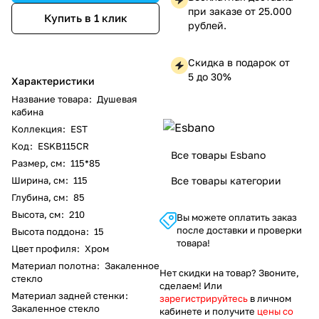
при заказе от 25.000
Купить в 1 клик
рублей.
Скидка в подарок от
5 до 30%
Характеристики
Название товара
:
Душевая
кабина
Коллекция
:
EST
Код
:
ESKB115CR
Все товары Esbano
Размер, см
:
115*85
Ширина, см
:
115
Все товары категории
Глубина, см
:
85
Высота, см
:
210
Вы можете оплатить заказ
после доставки и проверки
Высота поддона
:
15
товара!
Цвет профиля
:
Хром
Материал полотна
:
Закаленное
Нет скидки на товар? Звоните,
стекло
сделаем! Или
Материал задней стенки
:
зарегистрируйтесь
в личном
Закаленное стекло
кабинете и получите
цены со