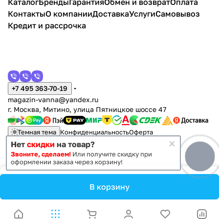
Каталог
Бренды
Гарантия
Обмен и возврат
Оплата
Контакты
О компании
Доставка
Услуги
Самовывоз
Кредит и рассрочка
+7 495 363-70-19
magazin-vanna@yandex.ru
г. Москва, Митино, улица Пятницкое шоссе 47
Темная тема
Конфиденциальность
Оферта
Нет
скидки
на товар?
Звоните, сделаем!
Или получите скидку при
© 2011 - 2026 Vanna-vanna.ru
оформлении заказа через корзину!
В корзину