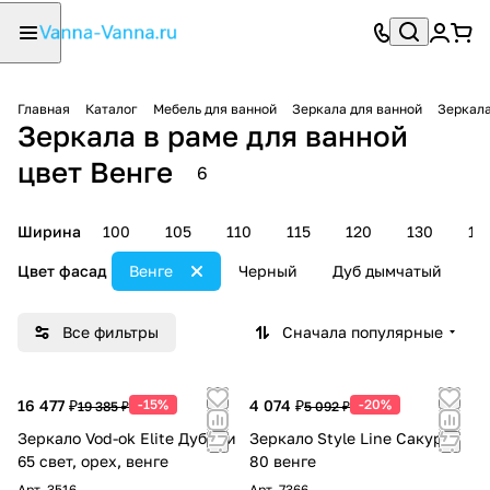
Главная
Каталог
Мебель для ванной
Зеркала для ванной
Зеркала
Зеркала в раме для ванной
цвет Венге
6
Ширина
100
105
110
115
120
130
14
Цвет фасад
Венге
Черный
Дуб дымчатый
Д
Все фильтры
Сначала популярные
16 477 ₽
-15%
4 074 ₽
-20%
19 385 ₽
5 092 ₽
Зеркало Vod-ok Elite Дубини
Зеркало Style Line Сакура
65 свет, орех, венге
80 венге
Арт.
3516
Арт.
7366