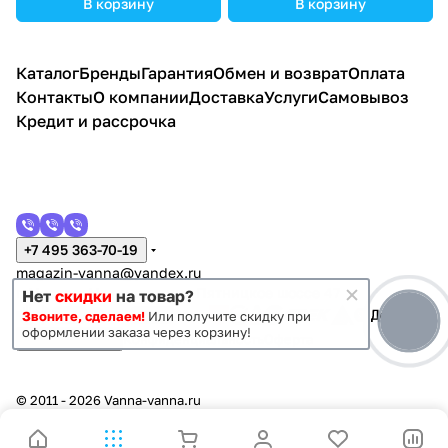
В корзину
В корзину
Каталог
Бренды
Гарантия
Обмен и возврат
Оплата
Контакты
О компании
Доставка
Услуги
Самовывоз
Кредит и рассрочка
+7 495 363-70-19
magazin-vanna@yandex.ru
г. Москва, Митино, улица Пятницкое шоссе 47
Нет
скидки
на товар?
Звоните, сделаем!
Или получите скидку при
оформлении заказа через корзину!
Темная тема
Конфиденциальность
Оферта
© 2011 - 2026 Vanna-vanna.ru