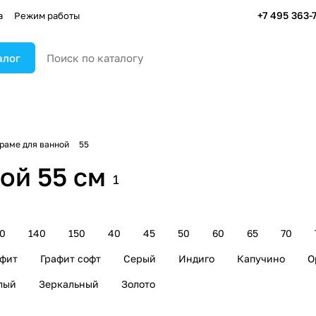
+7 495 363-
а
Режим работы
алог
 раме для ванной
55
ой 55 см
1
0
140
150
40
45
50
60
65
70
афит
Графит софт
Серый
Индиго
Капучино
О
лый
Зеркальный
Золото