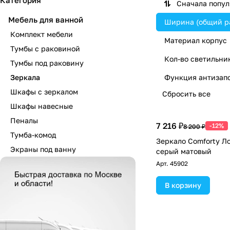
Категория
Сначала попу
Мебель для ванной
Ширина (общий р
Комплект мебели
Материал корпус
Тумбы с раковиной
Кол-во светильни
Тумбы под раковину
Зеркала
Функция антизап
Шкафы с зеркалом
Сбросить все
Шкафы навесные
Пеналы
7 216 ₽
-12%
8 200 ₽
Тумба-комод
Зеркало Comforty Л
Экраны под ванну
серый матовый
Арт.
45902
В корзину