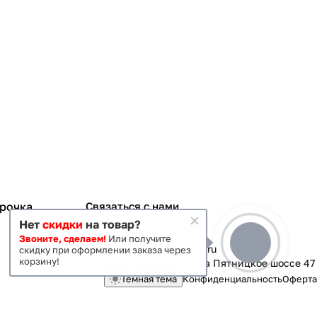
срочка
Связаться с нами
Нет
скидки
на товар?
+7 495 363-70-19
Звоните, сделаем!
Или получите
magazin-vanna@yandex.ru
скидку при оформлении заказа через
корзину!
г. Москва, Митино, улица Пятницкое шоссе 47
Темная тема
Конфиденциальность
Оферта