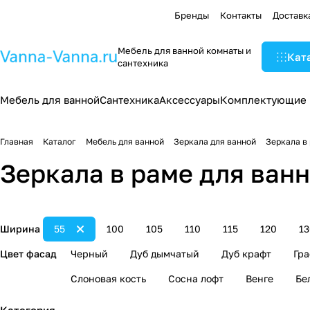
Бренды
Контакты
Доставк
Мебель для ванной комнаты и
Кат
сантехника
Мебель для ванной
Сантехника
Аксессуары
Комплектующие
Главная
Каталог
Мебель для ванной
Зеркала для ванной
Зеркала в
Зеркала в раме для ванн
Ширина
55
100
105
110
115
120
13
Цвет фасад
Черный
Дуб дымчатый
Дуб крафт
Гр
Слоновая кость
Сосна лофт
Венге
Бе