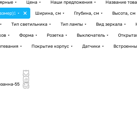
лярные
Цена
Наши предложения
Название тов
азмер)
1
Ширина, см
Глубина, см
Высота, см
Тип светильника
Тип лампы
Вид зеркала
ков
Форма
Розетка
Выключатель
Открыта
отевания
Покрытие корпус
Датчики
Встроенны
озанна-55