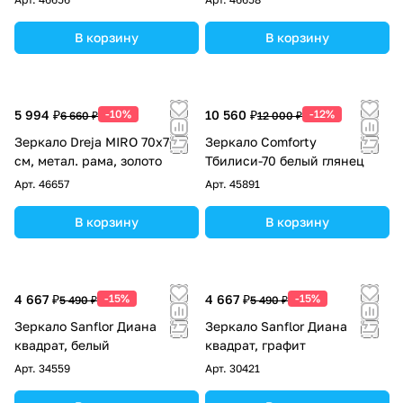
В корзину
В корзину
5 994 ₽
-10%
10 560 ₽
-12%
6 660 ₽
12 000 ₽
Зеркало Dreja MIRO 70х70
Зеркало Comforty
см, метал. рама, золото
Тбилиси-70 белый глянец
Арт.
46657
Арт.
45891
В корзину
В корзину
4 667 ₽
-15%
4 667 ₽
-15%
5 490 ₽
5 490 ₽
Зеркало Sanflor Диана
Зеркало Sanflor Диана
квадрат, белый
квадрат, графит
Арт.
34559
Арт.
30421