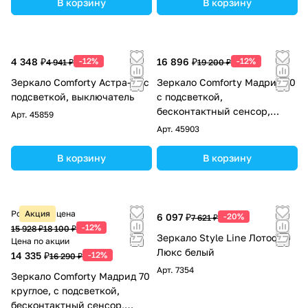
В корзину
В корзину
4 348 ₽
-12%
16 896 ₽
-12%
4 941 ₽
19 200 ₽
Зеркало Comforty Астра-70 с
Зеркало Comforty Мадрид 70
подсветкой, выключатель
с подсветкой,
бесконтактный сенсор,
Арт.
45859
антизапотевание, белая
Арт.
45903
матовая эмаль
В корзину
В корзину
Розничная цена
Акция
6 097 ₽
-20%
7 621 ₽
-12%
15 928 ₽
18 100 ₽
Зеркало Style Line Лотос 70
Цена по акции
Люкс белый
14 335 ₽
-12%
16 290 ₽
Арт.
7354
Зеркало Comforty Мадрид 70
круглое, с подсветкой,
бесконтактный сенсор,