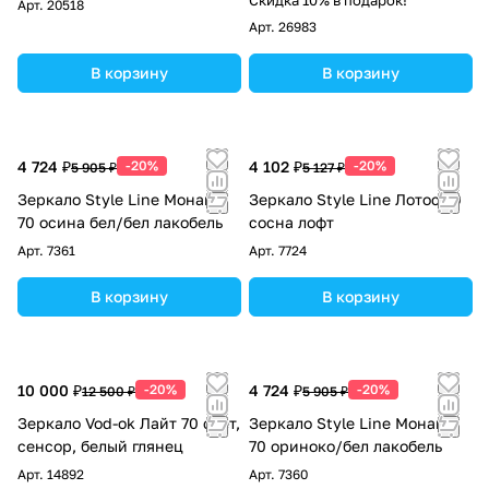
Арт.
20518
Арт.
26983
В корзину
В корзину
4 724 ₽
-20%
4 102 ₽
-20%
5 905 ₽
5 127 ₽
Зеркало Style Line Монако
Зеркало Style Line Лотос 70
70 осина бел/бел лакобель
сосна лофт
Арт.
7361
Арт.
7724
В корзину
В корзину
10 000 ₽
-20%
4 724 ₽
-20%
12 500 ₽
5 905 ₽
Зеркало Vod-ok Лайт 70 свет,
Зеркало Style Line Монако
сенсор, белый глянец
70 ориноко/бел лакобель
Арт.
14892
Арт.
7360