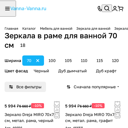
Главная
Каталог
Мебель для ванной
Зеркала для ванной
Зеркала
Зеркала в раме для ванной 70
см
18
Ширина
70
100
105
110
115
120
Цвет фасад
Черный
Дуб дымчатый
Дуб крафт
Все фильтры
Сначала популярные
5 994 ₽
-10%
5 994 ₽
-10%
6 660 ₽
6 660 ₽
Зеркало Dreja MIRO 70х70
Зеркало Dreja MIRO 70х70
см, метал. рама, черный
см, метал. рама, графит
Арт.
46656
Арт.
46658