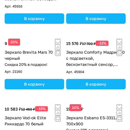
серый шёлк
Арт.
45916
В корзину
В корзину
20%
9 100 ₽
15 576 ₽
-12%
17 700 ₽
Зеркало Brevita Mars 70
Зеркало Comforty Мадрид 70
черный
с подсветкой,
бесконтактный сенсор,
Скидка 20% в подарок!
белый матовый
Арт.
21160
Арт.
45904
В корзину
В корзину
10%
10 583 ₽
-15%
19 040 ₽
12 450 ₽
Зеркало Vod-ok Elite
Зеркало Esbano ES-3311JD
Риккардо 70 белый
700х900
Скидка 10% в подарок!