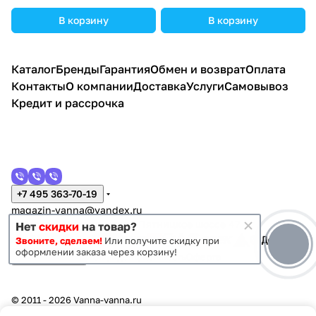
В корзину
В корзину
Каталог
Бренды
Гарантия
Обмен и возврат
Оплата
Контакты
О компании
Доставка
Услуги
Самовывоз
Кредит и рассрочка
+7 495 363-70-19
magazin-vanna@yandex.ru
г. Москва, Митино, улица Пятницкое шоссе 47
Нет
скидки
на товар?
Звоните, сделаем!
Или получите скидку при
оформлении заказа через корзину!
Темная тема
Конфиденциальность
Оферта
© 2011 - 2026 Vanna-vanna.ru