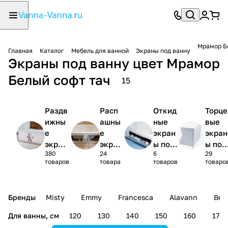
Мрамор Б
Главная
Каталог
Мебель для ванной
Экраны под ванну
Экраны под ванну цвет Мрамор
Белый софт тач
15
Раздв
Расп
Откид
Торце
ижны
ашны
ные
вые
е
е
экран
экран
экран
экра
ы под
ы под
380
24
6
29
ы под
ны
ванну
ванну
товаров
товара
товаров
товаро
ванну
под
ванн
у
Бренды
Misty
Emmy
Francesca
Alavann
Bell
Для ванны, см
120
130
140
150
160
170