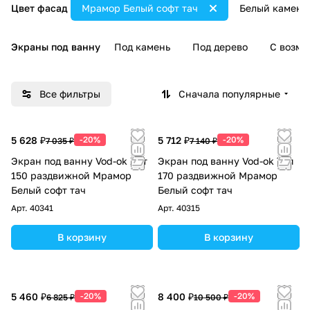
Цвет фасад
Мрамор Белый софт тач
Белый камень
Экраны под ванну
Под камень
Под дерево
С возмо
Все фильтры
Сначала популярные
5 628 ₽
-20%
5 712 ₽
-20%
7 035 ₽
7 140 ₽
Экран под ванну Vod-ok Хит
Экран под ванну Vod-ok Топ
150 раздвижной Мрамор
170 раздвижной Мрамор
Белый софт тач
Белый софт тач
Арт.
40341
Арт.
40315
В корзину
В корзину
5 460 ₽
-20%
8 400 ₽
-20%
6 825 ₽
10 500 ₽