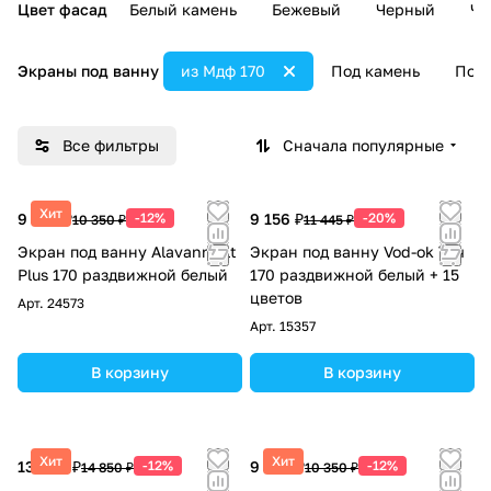
Цвет фасад
Белый камень
Бежевый
Черный
Че
Экраны под ванну
из Мдф 170
Под камень
Под 
Все фильтры
Сначала популярные
Хит
9 108 ₽
-12%
9 156 ₽
-20%
10 350 ₽
11 445 ₽
Экран под ванну Alavann Alt
Экран под ванну Vod-ok Тач
Plus 170 раздвижной белый
170 раздвижной белый + 15
цветов
Арт.
24573
Арт.
15357
В корзину
В корзину
Хит
Хит
13 068 ₽
-12%
9 108 ₽
-12%
14 850 ₽
10 350 ₽