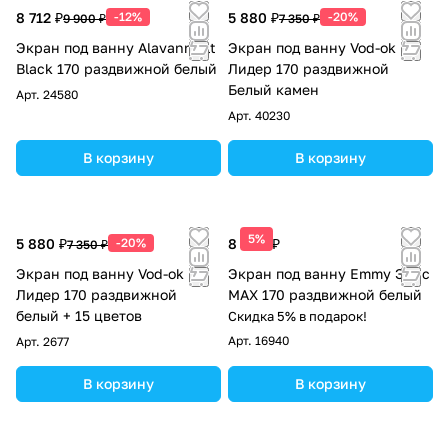
8 712 ₽
-12%
5 880 ₽
-20%
9 900 ₽
7 350 ₽
Экран под ванну Alavann Alt
Экран под ванну Vod-ok
Black 170 раздвижной белый
Лидер 170 раздвижной
Белый камен
Арт.
24580
Арт.
40230
В корзину
В корзину
5%
5 880 ₽
-20%
8 090 ₽
7 350 ₽
Экран под ванну Vod-ok
Экран под ванну Emmy Элис
Лидер 170 раздвижной
MAX 170 раздвижной белый
белый + 15 цветов
Скидка 5% в подарок!
Арт.
16940
Арт.
2677
В корзину
В корзину