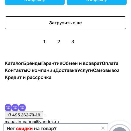
Загрузить еще
1
2
3
Каталог
Бренды
Гарантия
Обмен и возврат
Оплата
Контакты
О компании
Доставка
Услуги
Самовывоз
Кредит и рассрочка
+7 495 363-70-19
magazin-vanna@yandex.ru
г. Москва, Митино, улица Пятницкое шоссе 47
Нет
скидки
на товар?