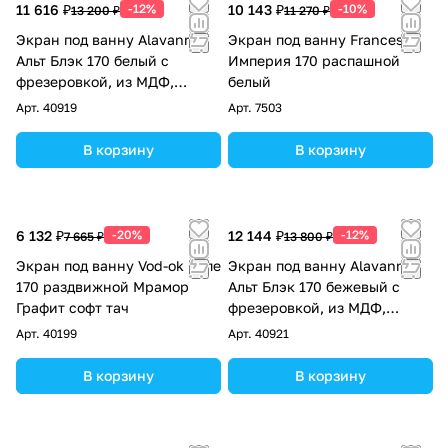
11 616 ₽
-12%
10 143 ₽
-10%
13 200 ₽
11 270 ₽
Экран под ванну Alavann
Экран под ванну Francesca
Альт Блэк 170 белый с
Империя 170 распашной
фрезеровкой, из МДФ,
белый
раздвижной
Арт.
40919
Арт.
7503
В корзину
В корзину
6 132 ₽
-20%
12 144 ₽
-12%
7 665 ₽
13 800 ₽
Экран под ванну Vod-ok Купе
Экран под ванну Alavann
170 раздвижной Мрамор
Альт Блэк 170 бежевый с
Графит софт тач
фрезеровкой, из МДФ,
раздвижной
Арт.
40199
Арт.
40921
В корзину
В корзину