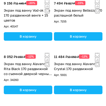
9 156 ₽
-20%
7 494 ₽
-15%
11 445 ₽
8 817 ₽
Экран под ванну Vod-ok Тач
Экран под ванну Bellezza 170
170 раздвижной венге + 15
распашной белый
цветов
Арт.
7155
Арт.
40147
В корзину
В корзину
8 052 ₽
-12%
11 484 ₽
-12%
9 150 ₽
13 050 ₽
Экран под ванну Alavann
Экран под ванну Alavann
Rita Black 170 раздвижной
Crystal 170 раздвижной
со съемной дверкой черный
Арт.
5931
мрамор
Арт.
34260
В корзину
В корзину