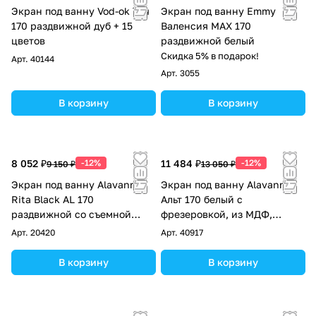
Экран под ванну Vod-ok Тач
Экран под ванну Emmy
170 раздвижной дуб + 15
Валенсия MAX 170
цветов
раздвижной белый
Скидка 5% в подарок!
Арт.
40144
Арт.
3055
В корзину
В корзину
8 052 ₽
-12%
11 484 ₽
-12%
9 150 ₽
13 050 ₽
Экран под ванну Alavann
Экран под ванну Alavann
Rita Black AL 170
Альт 170 белый с
раздвижной со съемной
фрезеровкой, из МДФ,
дверкой дуб
раздвижной
Арт.
20420
Арт.
40917
В корзину
В корзину