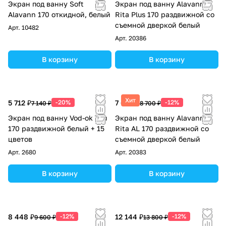
Экран под ванну Soft
Экран под ванну Alavann
Alavann 170 откидной, белый
Rita Plus 170 раздвижной со
съемной дверкой белый
Арт.
10482
Арт.
20386
В корзину
В корзину
Хит
5 712 ₽
-20%
7 656 ₽
-12%
7 140 ₽
8 700 ₽
Экран под ванну Vod-ok Топ
Экран под ванну Alavann
170 раздвижной белый + 15
Rita AL 170 раздвижной со
цветов
съемной дверкой белый
Арт.
2680
Арт.
20383
В корзину
В корзину
8 448 ₽
-12%
12 144 ₽
-12%
9 600 ₽
13 800 ₽