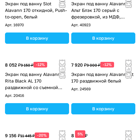
Экран под ванну Slot
Экран под ванну Alavann
Alavann 170 откидной, Push-
Альт Блэк 170 серый с
to-open, белый
фрезеровкой, из МДФ,
раздвижной
Арт.
16970
Арт.
40923
В корзину
В корзину
8 052 ₽
-12%
7 920 ₽
-12%
9 150 ₽
9 000 ₽
Экран под ванну Alavann
Экран под ванну Alavann Alt
Rita Black AL 170
170 раздвижной белый
раздвижной со съемной
Арт.
24569
дверкой серый бетон
Арт.
20416
В корзину
В корзину
5%
9 156 ₽
-20%
8 090 ₽
11 445 ₽