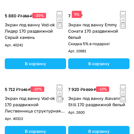
5%
5 880 ₽
-20%
7 190 ₽
7 350 ₽
Экран под ванну Vod-ok
Экран под ванну Emmy
Лидер 170 раздвижной
Соната 170 раздвижной
Серый камень
белый
Скидка 5% в подарок!
Арт.
40241
Арт.
10981
В корзину
В корзину
5 712 ₽
-20%
7 920 ₽
-12%
7 140 ₽
9 000 ₽
Экран под ванну Vod-ok Топ
Экран под ванну Alavann
170 раздвижной
Still 170 раздвижной белый
Лиственница структурная
Арт.
2600
контрастно-серая
Арт.
40313
В корзину
В корзину