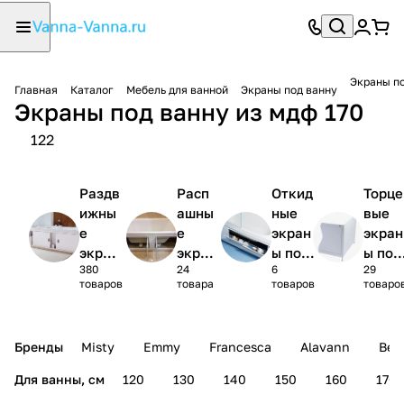
Экраны по
Главная
Каталог
Мебель для ванной
Экраны под ванну
Экраны под ванну из мдф 170
122
Раздв
Расп
Откид
Торце
ижны
ашны
ные
вые
е
е
экран
экран
экран
экра
ы под
ы под
380
24
6
29
ы под
ны
ванну
ванну
товаров
товара
товаров
товаро
ванну
под
ванн
у
Бренды
Misty
Emmy
Francesca
Alavann
Bell
Для ванны, см
120
130
140
150
160
170