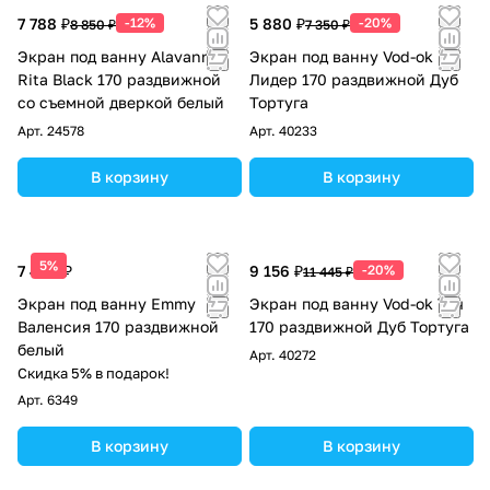
7 788 ₽
-12%
5 880 ₽
-20%
8 850 ₽
7 350 ₽
Экран под ванну Alavann
Экран под ванну Vod-ok
Rita Black 170 раздвижной
Лидер 170 раздвижной Дуб
со съемной дверкой белый
Тортуга
Арт.
24578
Арт.
40233
В корзину
В корзину
5%
7 490 ₽
9 156 ₽
-20%
11 445 ₽
Экран под ванну Emmy
Экран под ванну Vod-ok Тач
Валенсия 170 раздвижной
170 раздвижной Дуб Тортуга
белый
Арт.
40272
Скидка 5% в подарок!
Арт.
6349
В корзину
В корзину