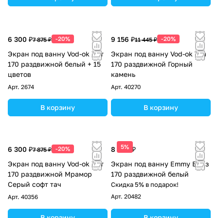
6 300 ₽
-20%
9 156 ₽
-20%
7 875 ₽
11 445 ₽
Экран под ванну Vod-ok Хит
Экран под ванну Vod-ok Тач
170 раздвижной белый + 15
170 раздвижной Горный
цветов
камень
Арт.
2674
Арт.
40270
В корзину
В корзину
5%
6 300 ₽
-20%
8 390 ₽
7 875 ₽
Экран под ванну Vod-ok Хит
Экран под ванну Emmy Бриз
170 раздвижной Мрамор
170 раздвижной белый
Серый софт тач
Скидка 5% в подарок!
Арт.
20482
Арт.
40356
В корзину
В корзину