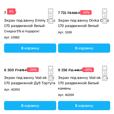
5%
7 190 ₽
7 731 ₽
-10%
8 590 ₽
Экран под ванну Emmy Элис
Экран под ванну Onika Одио
170 раздвижной белый
170 раздвижной белый
Скидка 5% в подарок!
Арт.
3189
Арт.
10982
В корзину
В корзину
6 300 ₽
-20%
9 156 ₽
-20%
7 875 ₽
11 445 ₽
Экран под ванну Vod-ok Хит
Экран под ванну Vod-ok Тач
170 раздвижной Дуб Тортуга
170 раздвижной Белый
камень
Арт.
40350
Арт.
40269
В корзину
В корзину