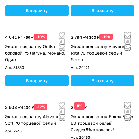
В корзину
В корзину
4 041 ₽
-10%
3 784 ₽
-12%
4 490 ₽
4 300 ₽
Экран под ванну Onika
Экран под ванну Alavann
боковой 75 Лагуна, Монако,
Rita 70 торцевой серый
Одио
бетон
Арт.
31860
Арт.
20421
В корзину
В корзину
5%
3 608 ₽
-12%
2 600 ₽
4 100 ₽
Экран под ванну Alavann
Экран под ванну Emmy Бриз
Soft 70 торцевой белый
80 торцевой белый
Скидка 5% в подарок!
Арт.
7945
Арт.
20486