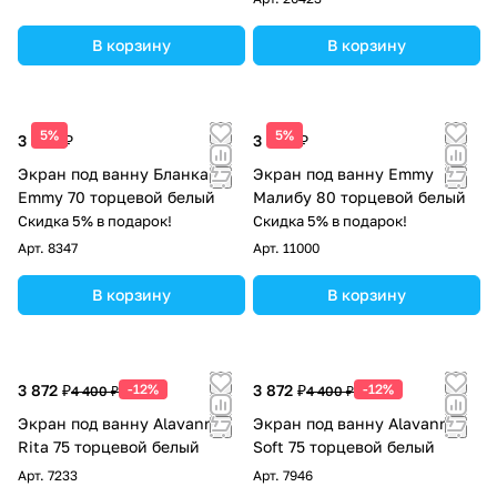
В корзину
В корзину
5%
5%
3 390 ₽
3 390 ₽
Экран под ванну Бланка
Экран под ванну Emmy
Emmy 70 торцевой белый
Малибу 80 торцевой белый
Скидка 5% в подарок!
Скидка 5% в подарок!
Арт.
8347
Арт.
11000
В корзину
В корзину
3 872 ₽
-12%
3 872 ₽
-12%
4 400 ₽
4 400 ₽
Экран под ванну Alavann
Экран под ванну Alavann
Rita 75 торцевой белый
Soft 75 торцевой белый
Арт.
7233
Арт.
7946