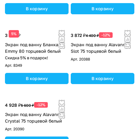
В корзину
В корзину
5%
3 390 ₽
3 872 ₽
-12%
4 400 ₽
Экран под ванну Бланка
Экран под ванну Alavann
Emmy 80 торцевой белый
Slot 75 торцевой белый
Скидка 5% в подарок!
Арт.
20388
Арт.
8349
В корзину
В корзину
4 928 ₽
-12%
5 600 ₽
Экран под ванну Alavann
Crystal 75 торцевой белый
Арт.
20390