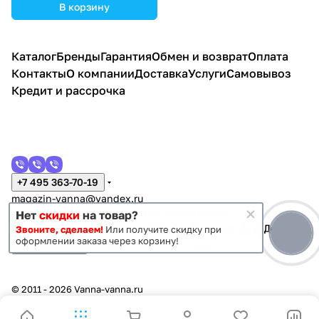
В корзину
Каталог
Бренды
Гарантия
Обмен и возврат
Оплата
Контакты
О компании
Доставка
Услуги
Самовывоз
Кредит и рассрочка
+7 495 363-70-19
magazin-vanna@yandex.ru
г. Москва, Митино, улица Пятницкое шоссе 47
Нет
скидки
на товар?
Звоните, сделаем!
Или получите скидку при
оформлении заказа через корзину!
Темная тема
Конфиденциальность
Оферта
© 2011 - 2026 Vanna-vanna.ru