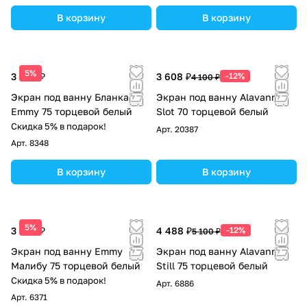
В корзину
В корзину
5%
3 390 ₽
3 608 ₽
-12%
4 100 ₽
Экран под ванну Бланка
Экран под ванну Alavann
Emmy 75 торцевой белый
Slot 70 торцевой белый
Скидка 5% в подарок!
Арт.
20387
Арт.
8348
В корзину
В корзину
5%
3 390 ₽
4 488 ₽
-12%
5 100 ₽
Экран под ванну Emmy
Экран под ванну Alavann
Малибу 75 торцевой белый
Still 75 торцевой белый
Скидка 5% в подарок!
Арт.
6886
Арт.
6371