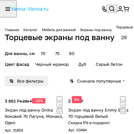
Торцевые 
Главная
Каталог
Мебель для ванной
Экраны под ванну
Торцевые экраны под ванну
29
Для ванны, см
70
75
80
Цвет фасад
Черный мрамор
Дуб
Серый бетон
Все фильтры
Сначала популярные
5%
3 861 ₽
-10%
2 600 ₽
4 290 ₽
Экран под ванну Onika
Экран под ванну Emmy Бриз
боковой 70 Лагуна, Монако,
70 торцевой белый
Одио
Скидка 5% в подарок!
Арт.
20484
Арт.
31859