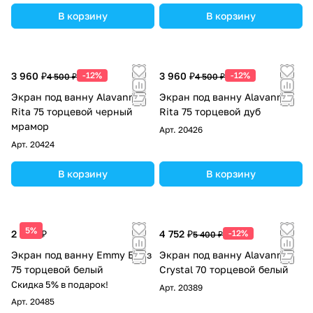
В корзину
В корзину
3 960 ₽
-12%
3 960 ₽
-12%
4 500 ₽
4 500 ₽
Экран под ванну Alavann
Экран под ванну Alavann
Rita 75 торцевой черный
Rita 75 торцевой дуб
мрамор
Арт.
20426
Арт.
20424
В корзину
В корзину
5%
2 600 ₽
4 752 ₽
-12%
5 400 ₽
Экран под ванну Emmy Бриз
Экран под ванну Alavann
75 торцевой белый
Crystal 70 торцевой белый
Скидка 5% в подарок!
Арт.
20389
Арт.
20485