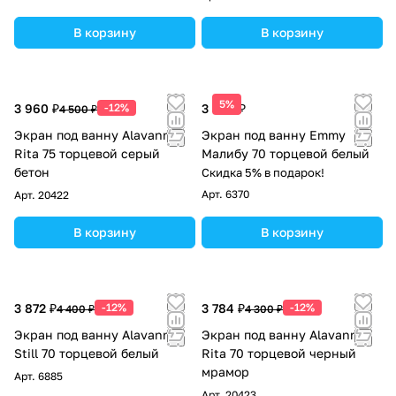
В корзину
В корзину
5%
3 960 ₽
-12%
3 390 ₽
4 500 ₽
Экран под ванну Alavann
Экран под ванну Emmy
Rita 75 торцевой серый
Малибу 70 торцевой белый
бетон
Скидка 5% в подарок!
Арт.
6370
Арт.
20422
В корзину
В корзину
3 872 ₽
-12%
3 784 ₽
-12%
4 400 ₽
4 300 ₽
Экран под ванну Alavann
Экран под ванну Alavann
Still 70 торцевой белый
Rita 70 торцевой черный
мрамор
Арт.
6885
Арт.
20423