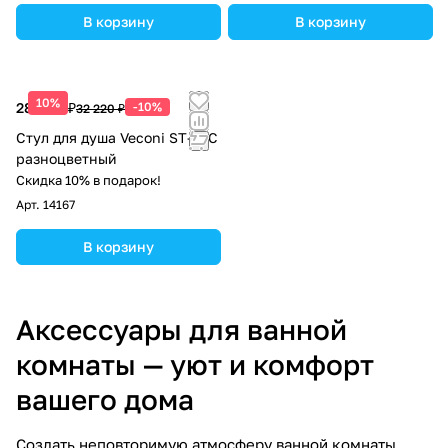
В корзину
В корзину
10%
28 998 ₽
-10%
32 220 ₽
Стул для душа Veconi ST-1TC
разноцветный
Скидка 10% в подарок!
Арт.
14167
В корзину
Аксессуары для ванной
комнаты — уют и комфорт
вашего дома
Создать неповторимую атмосферу ванной комнаты