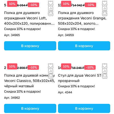
10%
10%
5 449 ₽
-10%
13 448 ₽
-10%
6 054 ₽
14 942 ₽
Полка для душевого
Полка для душевого
ограждения Veconi Loft,
ограждения Veconi Grange,
400x200x120, полированная
508x102x204, золото
сталь
брашинг
Скидка 10% в подарок!
Скидка 10% в подарок!
Арт.
34965
Арт.
34959
В корзину
В корзину
10%
10%
2 608 ₽
-10%
14 621 ₽
-10%
2 898 ₽
16 246 ₽
Полка для душевой комнаты
Стул для душа Veconi ST-1T
Veconi Classico, 508х102х45,
прозрачный
чёрный матовый
Скидка 10% в подарок!
Скидка 10% в подарок!
Арт.
4344
Арт.
34962
В корзину
В корзину