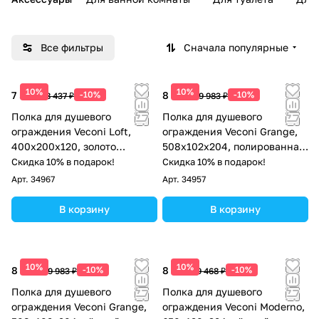
Все фильтры
Сначала популярные
10%
10%
7 593 ₽
-10%
8 985 ₽
-10%
8 437 ₽
9 983 ₽
Полка для душевого
Полка для душевого
ограждения Veconi Loft,
ограждения Veconi Grange,
400x200x120, золото
508x102x204, полированная
брашинг
сталь
Скидка 10% в подарок!
Скидка 10% в подарок!
Арт.
34967
Арт.
34957
В корзину
В корзину
10%
10%
8 985 ₽
-10%
8 521 ₽
-10%
9 983 ₽
9 468 ₽
Полка для душевого
Полка для душевого
ограждения Veconi Grange,
ограждения Veconi Moderno,