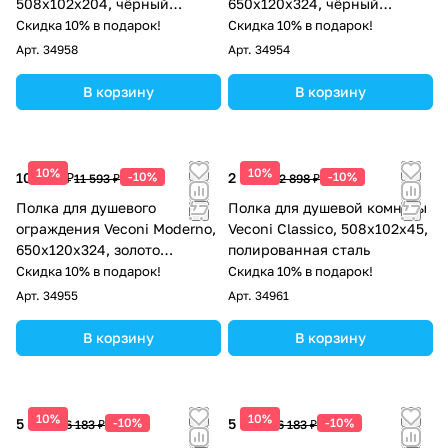
508x102x204, чёрный
650x120x324, чёрный
матовый
матовый
Скидка 10% в подарок!
Скидка 10% в подарок!
Арт.
34958
Арт.
34954
В корзину
В корзину
10%
10%
10 434 ₽
-10%
2 608 ₽
-10%
11 593 ₽
2 898 ₽
Полка для душевого
Полка для душевой комнаты
ограждения Veconi Moderno,
Veconi Classico, 508х102х45,
650x120x324, золото
полированная сталь
брашинг
Скидка 10% в подарок!
Скидка 10% в подарок!
Арт.
34955
Арт.
34961
В корзину
В корзину
10%
10%
5 565 ₽
-10%
5 565 ₽
-10%
6 183 ₽
6 183 ₽