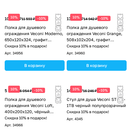
10%
10%
10 434 ₽
-10%
13 448 ₽
-10%
11 593 ₽
14 942 ₽
Полка для душевого
Полка для душевого
ограждения Veconi Moderno,
ограждения Veconi Grange,
650x120x324, графит
508x102x204, графит
брашинг
брашинг
Скидка 10% в подарок!
Скидка 10% в подарок!
Арт.
34956
Арт.
34960
В корзину
В корзину
10%
10%
5 449 ₽
-10%
14 621 ₽
-10%
6 054 ₽
16 246 ₽
Полка для душевого
Стул для душа Veconi ST-AC-
ограждения Veconi Loft,
1TB черный полупрозрачный
400x200x120, чёрный
Скидка 10% в подарок!
матовый
Скидка 10% в подарок!
Арт.
4345
Арт.
34966