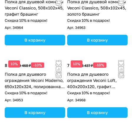
Полка для душевой комнаты
Полка для душевой комнаты
Veconi Classico, 508х102х45,
Veconi Classico, 508х102х45,
графит брашинг
золото брашинг
Скидка 10% в подарок!
Скидка 10% в подарок!
Арт.
34964
Арт.
34963
В корзину
В корзину
10%
10%
8 521 ₽
-10%
7 593 ₽
-10%
9 468 ₽
8 437 ₽
Полка для душевого
Полка для душевого
ограждения Veconi Moderno,
ограждения Veconi Loft,
650x120x324, полированная
400x200x120, графит
сталь
брашинг
Скидка 10% в подарок!
Скидка 10% в подарок!
Арт.
34953
Арт.
34968
В корзину
В корзину