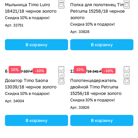
Мыльница Timo Luiro
Полка для полотенец Timo
18421/18 черное золото
Petruma 15258/18 черное
золото
Скидка 10% в подарок!
Скидка 10% в подарок!
Арт.
33751
Арт.
33828
В корзину
В корзину
10%
10%
6 603 ₽
-10%
13 807 ₽
-10%
7 337 ₽
15 341 ₽
Дозатор Timo Saona
Полотенцедержатель
13039/18 черное золото
двойной Timo Petruma
15256/18 черное золото
Скидка 10% в подарок!
Скидка 10% в подарок!
Арт.
34004
Арт.
33826
В корзину
В корзину