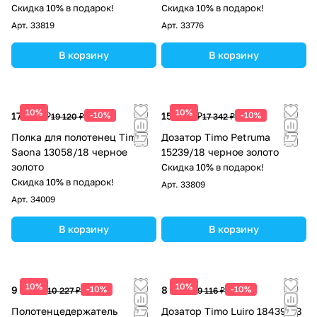
Скидка 10% в подарок!
Скидка 10% в подарок!
Арт.
33819
Арт.
33776
В корзину
В корзину
10%
10%
17 208 ₽
-10%
15 608 ₽
-10%
19 120 ₽
17 342 ₽
Полка для полотенец Timo
Дозатор Timo Petruma
Saona 13058/18 черное
15239/18 черное золото
золото
Скидка 10% в подарок!
Скидка 10% в подарок!
Арт.
33809
Арт.
34009
В корзину
В корзину
10%
10%
9 204 ₽
-10%
8 204 ₽
-10%
10 227 ₽
9 116 ₽
Полотенцедержатель
Дозатор Timo Luiro 18439/18