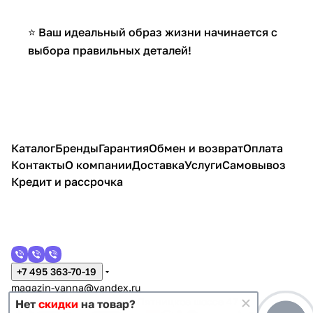
⭐ Ваш идеальный образ жизни начинается с
выбора правильных деталей!
Каталог
Бренды
Гарантия
Обмен и возврат
Оплата
Контакты
О компании
Доставка
Услуги
Самовывоз
Кредит и рассрочка
+7 495 363-70-19
magazin-vanna@yandex.ru
г. Москва, Митино, улица Пятницкое шоссе 47
Нет
скидки
на товар?