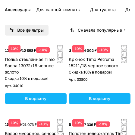
Аксессуары
Для ванной комнаты
Для туалета
Для
Все фильтры
Сначала популярные
10%
10%
11 608 ₽
-10%
3 602 ₽
-10%
12 898 ₽
4 002 ₽
Полка стеклянная Timo
Крючок Timo Petruma
Saona 13072/18 черное
15211/18 черное золото
золото
Скидка 10% в подарок!
Скидка 10% в подарок!
Арт.
33800
Арт.
34010
В корзину
В корзину
10%
10%
18 966 ₽
-10%
6 602 ₽
-10%
21 073 ₽
7 336 ₽
Ведро мусорное, сенсорное
Полотенцедержатель Timo