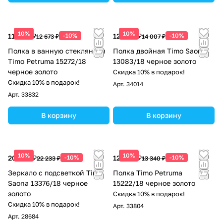
10%
10%
11 406 ₽
-10%
12 606 ₽
-10%
12 673 ₽
14 007 ₽
Полка в ванную стеклянная
Полка двойная Timo Saona
Timo Petruma 15272/18
13083/18 черное золото
черное золото
Скидка 10% в подарок!
Скидка 10% в подарок!
Арт.
34014
Арт.
33832
В корзину
В корзину
10%
10%
20 010 ₽
-10%
12 006 ₽
-10%
22 233 ₽
13 340 ₽
Зеркало с подсветкой Timo
Полка Timo Petruma
Saona 13376/18 черное
15222/18 черное золото
золото
Скидка 10% в подарок!
Скидка 10% в подарок!
Арт.
33804
Арт.
28684