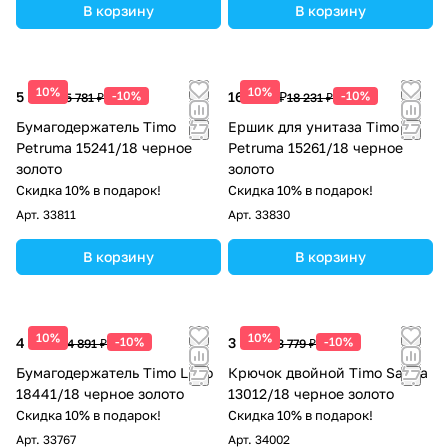
В корзину
В корзину
10%
10%
5 203 ₽
-10%
16 408 ₽
-10%
5 781 ₽
18 231 ₽
Бумагодержатель Timo
Ершик для унитаза Timo
Petruma 15241/18 черное
Petruma 15261/18 черное
золото
золото
Скидка 10% в подарок!
Скидка 10% в подарок!
Арт.
33811
Арт.
33830
В корзину
В корзину
10%
10%
4 402 ₽
-10%
3 401 ₽
-10%
4 891 ₽
3 779 ₽
Бумагодержатель Timo Luiro
Крючок двойной Timo Saona
18441/18 черное золото
13012/18 черное золото
Скидка 10% в подарок!
Скидка 10% в подарок!
Арт.
33767
Арт.
34002