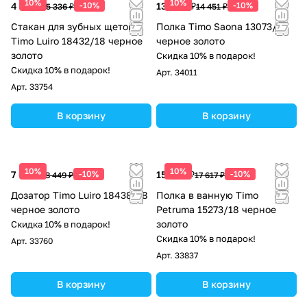
10%
10%
4 802 ₽
-10%
13 006 ₽
-10%
5 336 ₽
14 451 ₽
Стакан для зубных щеток
Полка Timo Saona 13073/18
Timo Luiro 18432/18 черное
черное золото
золото
Скидка 10% в подарок!
Скидка 10% в подарок!
Арт.
34011
Арт.
33754
В корзину
В корзину
10%
10%
7 604 ₽
-10%
15 855 ₽
-10%
8 449 ₽
17 617 ₽
Дозатор Timo Luiro 18438/18
Полка в ванную Timo
черное золото
Petruma 15273/18 черное
золото
Скидка 10% в подарок!
Скидка 10% в подарок!
Арт.
33760
Арт.
33837
В корзину
В корзину