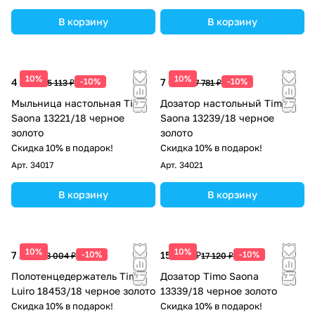
В корзину
В корзину
10%
10%
4 602 ₽
-10%
7 003 ₽
-10%
5 113 ₽
7 781 ₽
Мыльница настольная Timo
Дозатор настольный Timo
Saona 13221/18 черное
Saona 13239/18 черное
золото
золото
Скидка 10% в подарок!
Скидка 10% в подарок!
Арт.
34017
Арт.
34021
В корзину
В корзину
10%
10%
7 204 ₽
-10%
15 408 ₽
-10%
8 004 ₽
17 120 ₽
Полотенцедержатель Timo
Дозатор Timo Saona
Luiro 18453/18 черное золото
13339/18 черное золото
Скидка 10% в подарок!
Скидка 10% в подарок!