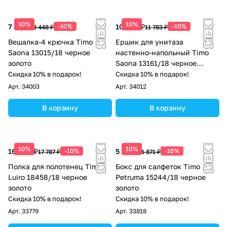
10%
10%
7 603 ₽
-10%
10 605 ₽
-10%
8 448 ₽
11 783 ₽
Вешалка-4 крючка Timo
Ершик для унитаза
Saona 13015/18 черное
настенно-напольный Timo
золото
Saona 13161/18 черное
золото
Скидка 10% в подарок!
Скидка 10% в подарок!
Арт.
34003
Арт.
34012
В корзину
В корзину
10%
10%
16 008 ₽
-10%
5 284 ₽
-10%
17 787 ₽
5 871 ₽
Полка для полотенец Timo
Бокс для салфеток Timo
Luiro 18458/18 черное
Petruma 15244/18 черное
золото
золото
Скидка 10% в подарок!
Скидка 10% в подарок!
Арт.
33779
Арт.
33818