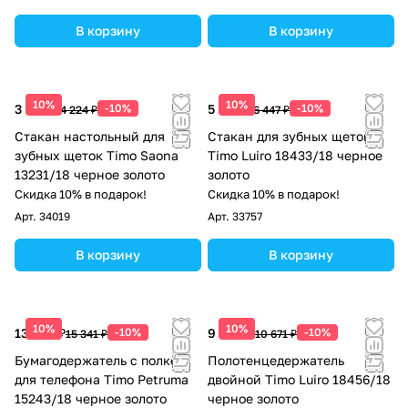
В корзину
В корзину
10%
10%
3 802 ₽
-10%
5 802 ₽
-10%
4 224 ₽
6 447 ₽
Стакан настольный для
Стакан для зубных щеток
зубных щеток Timo Saona
Timo Luiro 18433/18 черное
13231/18 черное золото
золото
Скидка 10% в подарок!
Скидка 10% в подарок!
Арт.
34019
Арт.
33757
В корзину
В корзину
10%
10%
13 807 ₽
-10%
9 604 ₽
-10%
15 341 ₽
10 671 ₽
Бумагодержатель с полкой
Полотенцедержатель
для телефона Timo Petruma
двойной Timo Luiro 18456/18
15243/18 черное золото
черное золото