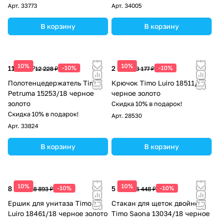
Арт.
33773
Арт.
34005
В корзину
В корзину
10%
10%
11 005 ₽
-10%
2 859 ₽
-10%
12 228 ₽
3 177 ₽
Полотенцедержатель Timo
Крючок Timo Luiro 18511/18
Petruma 15253/18 черное
черное золото
золото
Скидка 10% в подарок!
Скидка 10% в подарок!
Арт.
28530
Арт.
33824
В корзину
В корзину
10%
10%
8 004 ₽
-10%
5 803 ₽
-10%
8 893 ₽
6 448 ₽
Ершик для унитаза Timo
Стакан для щеток двойной
Luiro 18461/18 черное золото
Timo Saona 13034/18 черное