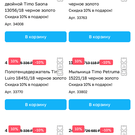
двойной Timo Saona
черное золото
13056/18 черное золото
Скидка 10% в подарок!
Скидка 10% в подарок!
Арт.
33763
Арт.
34008
В корзину
В корзину
10%
10%
4 802 ₽
-10%
11 806 ₽
-10%
5 336 ₽
13 118 ₽
Полотенцедержатель Timo
Мыльница Timo Petruma
Luiro 18451/18 черное золото
15221/18 черное золото
Скидка 10% в подарок!
Скидка 10% в подарок!
Арт.
33770
Арт.
33802
В корзину
В корзину
10%
10%
4 802 ₽
-10%
24 013 ₽
-10%
5 336 ₽
26 681 ₽