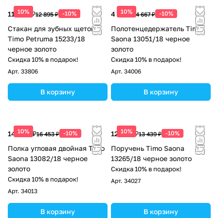
10%
10%
11 606 ₽
-10%
4 200 ₽
-10%
12 895 ₽
4 667 ₽
Стакан для зубных щеток
Полотенцедержатель Timo
Timo Petruma 15233/18
Saona 13051/18 черное
черное золото
золото
Скидка 10% в подарок!
Скидка 10% в подарок!
Арт.
33806
Арт.
34006
В корзину
В корзину
10%
10%
14 808 ₽
-10%
12 095 ₽
-10%
16 453 ₽
13 439 ₽
Полка угловая двойная Timo
Поручень Timo Saona
Saona 13082/18 черное
13265/18 черное золото
золото
Скидка 10% в подарок!
Скидка 10% в подарок!
Арт.
34027
Арт.
34013
В корзину
В корзину