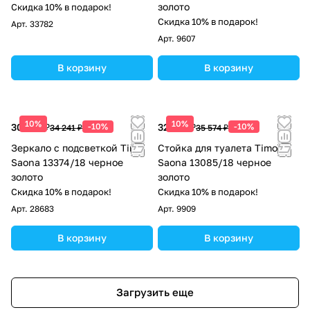
золото
Скидка 10% в подарок!
Скидка 10% в подарок!
Арт.
33782
Арт.
9607
В корзину
В корзину
10%
10%
30 817 ₽
-10%
32 017 ₽
-10%
34 241 ₽
35 574 ₽
Зеркало с подсветкой Timo
Стойка для туалета Timo
Saona 13374/18 черное
Saona 13085/18 черное
золото
золото
Скидка 10% в подарок!
Скидка 10% в подарок!
Арт.
28683
Арт.
9909
В корзину
В корзину
Загрузить еще