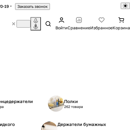
70-19
Заказать звонок
Войти
Сравнение
Избранное
Корзина
енцедержатели
Полки
ра
262 товара
идкого
Держатели бумажных