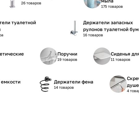
мыла
26 товаров
175 товаров
тели туалетной
Держатели запасных
и
рулонов туалетной бум
ра
16 товаров
етические
Поручни
Сиденья дл
19 товаров
11 товаров
Скре
 емкости
Держатели фена
душе
14 товаров
4 това