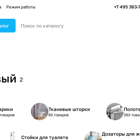
+7 495 363-
а
Режим работы
алог
вый
2
врики
Тканевые шторки
Полот
 товаров
60 товаров
263 това
Дозаторы для ж
Стойки для туалета