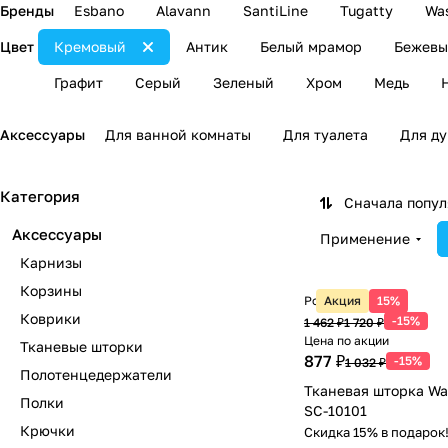
Бренды
Esbano
Alavann
SantiLine
Tugatty
Was
Цвет
Кремовый
Антик
Белый мрамор
Бежевы
Графит
Серый
Зеленый
Хром
Медь
Аксессуары
Для ванной комнаты
Для туалета
Для д
Категория
Сначала попу
Аксессуары
Применение
Карнизы
Корзины
Розничная цена
Акция
15%
Коврики
-15%
1 462 ₽
1 720 ₽
Цена по акции
Тканевые шторки
877 ₽
-15%
1 032 ₽
Полотенцедержатели
Тканевая шторка Was
Полки
SC-10101
Крючки
Скидка 15% в подарок