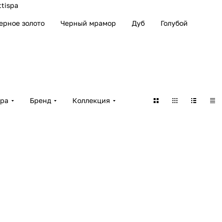
ttispa
ерное золото
Черный мрамор
Дуб
Голубой
ара
Бренд
Коллекция