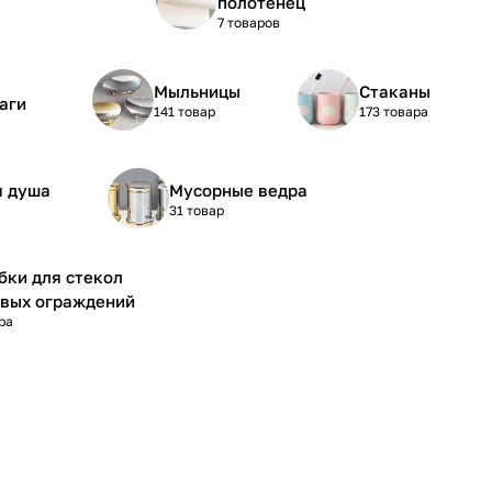
полотенец
7 товаров
Мыльницы
Стаканы
аги
141 товар
173 товара
я душа
Мусорные ведра
31 товар
бки для стекол
вых ограждений
ра