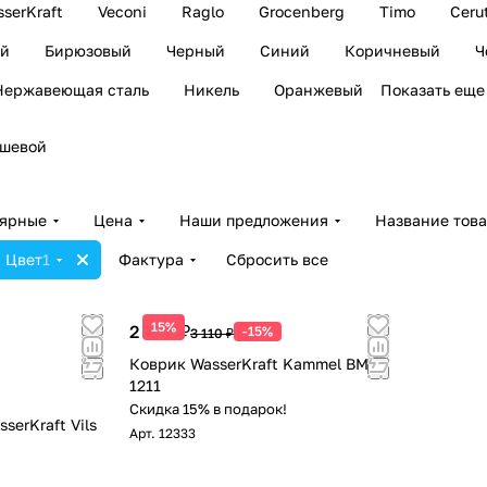
serKraft
Veconi
Raglo
Grocenberg
Timo
Ceru
й
Бирюзовый
Черный
Синий
Коричневый
Ч
Нержавеющая сталь
Никель
Оранжевый
Показать еще
ушевой
лярные
Цена
Наши предложения
Название тов
Цвет
1
Фактура
Сбросить все
15%
2 644 ₽
-15%
3 110 ₽
Коврик WasserKraft Kammel BM-
1211
Скидка 15% в подарок!
serKraft Vils
Арт.
12333
!