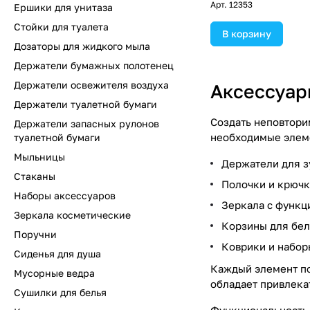
Арт.
12353
Ершики для унитаза
Стойки для туалета
В корзину
Дозаторы для жидкого мыла
Держатели бумажных полотенец
Держатели освежителя воздуха
Аксессуар
Держатели туалетной бумаги
Создать неповтори
Держатели запасных рулонов
необходимые элеме
туалетной бумаги
Мыльницы
Держатели для з
Стаканы
Полочки и крючк
Наборы аксессуаров
Зеркала с функц
Зеркала косметические
Корзины для бел
Поручни
Коврики и набор
Сиденья для душа
Каждый элемент по
Мусорные ведра
обладает привлека
Сушилки для белья