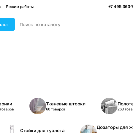
+7 495 363-
а
Режим работы
алог
врики
Тканевые шторки
Полот
 товаров
60 товаров
263 това
Дозаторы для ж
Стойки для туалета