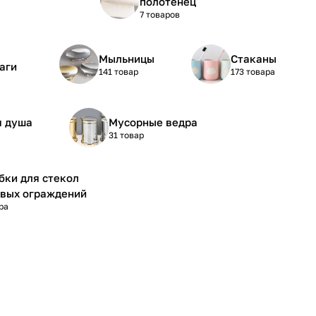
полотенец
7 товаров
Мыльницы
Стаканы
аги
141 товар
173 товара
я душа
Мусорные ведра
31 товар
бки для стекол
вых ограждений
ра