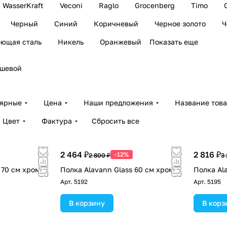
WasserKraft
Veconi
Raglo
Grocenberg
Timo
Черный
Синий
Коричневый
Черное золото
Ч
ющая сталь
Никель
Оранжевый
Показать еще
ушевой
лярные
Цена
Наши предложения
Название тов
Цвет
Фактура
Сбросить все
2 464 ₽
2 816 ₽
-12%
2 800 ₽
3
 70 см хром
Полка Alavann Glass 60 см хром
Полка Al
Арт.
5192
Арт.
5195
В корзину
В корз