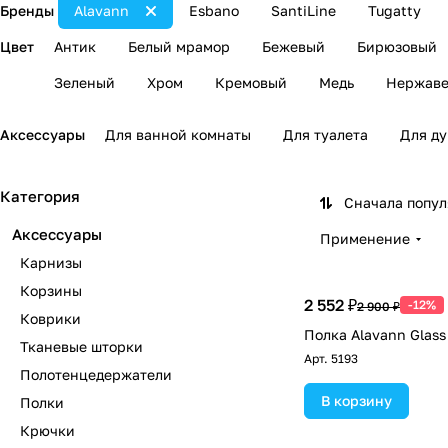
Бренды
Alavann
Esbano
SantiLine
Tugatty
Цвет
Антик
Белый мрамор
Бежевый
Бирюзовый
Зеленый
Хром
Кремовый
Медь
Нержаве
Аксессуары
Для ванной комнаты
Для туалета
Для д
Категория
Сначала попу
Аксессуары
Применение
Карнизы
Корзины
2 552 ₽
-12%
2 900 ₽
Коврики
Полка Alavann Glass
Тканевые шторки
Арт.
5193
Полотенцедержатели
В корзину
Полки
Крючки