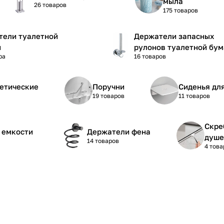
мыла
26 товаров
175 товаров
тели туалетной
Держатели запасных
и
рулонов туалетной бум
ра
16 товаров
етические
Поручни
Сиденья дл
19 товаров
11 товаров
Скре
 емкости
Держатели фена
душе
14 товаров
4 това