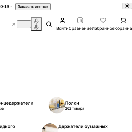
70-19
Заказать звонок
Войти
Сравнение
Избранное
Корзина
енцедержатели
Полки
ра
262 товара
идкого
Держатели бумажных