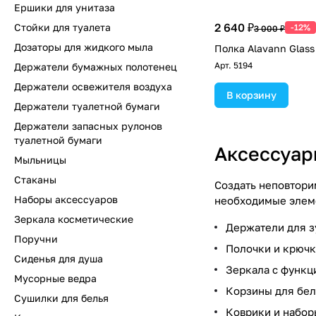
Ершики для унитаза
2 640 ₽
Стойки для туалета
-12%
3 000 ₽
Дозаторы для жидкого мыла
Полка Alavann Glass
Арт.
5194
Держатели бумажных полотенец
Держатели освежителя воздуха
В корзину
Держатели туалетной бумаги
Держатели запасных рулонов
туалетной бумаги
Аксессуар
Мыльницы
Стаканы
Создать неповтори
Наборы аксессуаров
необходимые элеме
Зеркала косметические
Держатели для з
Поручни
Полочки и крючк
Сиденья для душа
Зеркала с функц
Мусорные ведра
Корзины для бел
Сушилки для белья
Коврики и набор