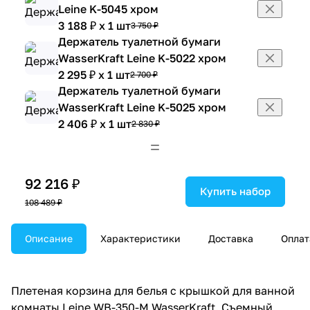
Leine K-5045 хром
3 188 ₽ x 1 шт
3 750 ₽
Держатель туалетной бумаги
WasserKraft Leine K-5022 хром
2 295 ₽ x 1 шт
2 700 ₽
Держатель туалетной бумаги
WasserKraft Leine K-5025 хром
2 406 ₽ x 1 шт
2 830 ₽
Держатель туалетной бумаги
WasserKraft Leine K-5096 хром
1 802 ₽ x 1 шт
2 120 ₽
92 216 ₽
Держатель туалетной бумаги
Купить набор
108 489 ₽
WasserKraft Leine K-5096D хром
3 247 ₽ x 1 шт
3 820 ₽
Держатель туалетной бумаги и
Описание
Характеристики
Доставка
Оплат
освежителя WasserKraft Leine K-
5059 хром
6 044 ₽ x 1 шт
7 110 ₽
Плетеная корзина для белья с крышкой для ванной
Дозатор для мыла WasserKRAFT
комнаты Leine WB-350-M WasserKraft. Съемный