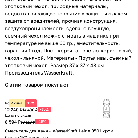
Leine K-5099WHITE
хлопковый чехол, природные материалы,
1 581 ₽ x 1 шт
1 860 ₽
водоотталкивающее покрытие с защитным лаком,
Дозатор и стакан WasserKraft Leine
защита от вредителей, прочная конструкция,
K-5089 хром
воздухопроницаемость, сделано вручную,
3 808 ₽ x 1 шт
4 480 ₽
съемный чехол можно стирать в машинке при
Ершик для унитаза WasserKraft
температуре не выше 60 гр., вместительность,
Leine K-5027 хром
гарантия 1 год. Цвет: корзина - светло-коричневый,
4 488 ₽ x 1 шт
5 280 ₽
чехол - льняной. Материалы - Прутья ивы, съемный
Коврик WasserKraft Leine BM-5002
хлопковый чехол. Размер 37 х 37 х 48 см.
2 644 ₽ x 1 шт
3 110 ₽
Производитель WasserKraft.
Корзина WasserKraft Leine WB-350-
С этим товаром покупают
L светло-коричневая
5 301 ₽ x 1 шт
6 237 ₽
Крючок WasserKraft Leine K-5023
Розничная цена
Акция
15%
хром
12 240 ₽
-15%
14 400 ₽
1 445 ₽ x 1 шт
1 700 ₽
Цена по акции
Крючок WasserKraft Leine K-5023D
8 594 ₽
-15%
10 110 ₽
хром
Смеситель для ванны WasserKraft Leine 3501 хром
1 301 ₽ x 1 шт
1 530 ₽
Скидка 15% в подарок!