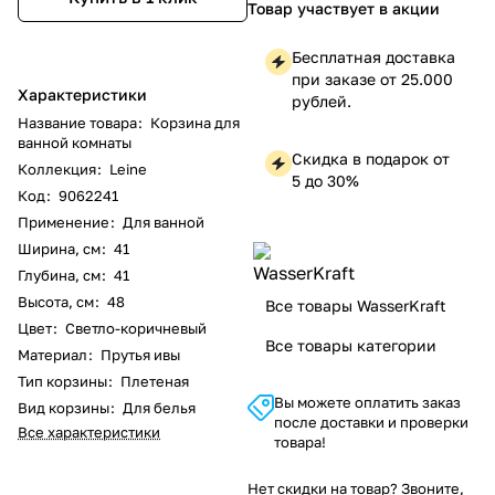
Товар участвует в акции
Бесплатная доставка
при заказе от 25.000
Характеристики
рублей.
Название товара
:
Корзина для
ванной комнаты
Скидка в подарок от
Коллекция
:
Leine
5 до 30%
Код
:
9062241
Применение
:
Для ванной
Ширина, см
:
41
Глубина, см
:
41
Высота, см
:
48
Все товары WasserKraft
Цвет
:
Светло-коричневый
Все товары категории
Материал
:
Прутья ивы
Тип корзины
:
Плетеная
Вы можете оплатить заказ
Вид корзины
:
Для белья
после доставки и проверки
Все характеристики
товара!
Нет скидки на товар? Звоните,