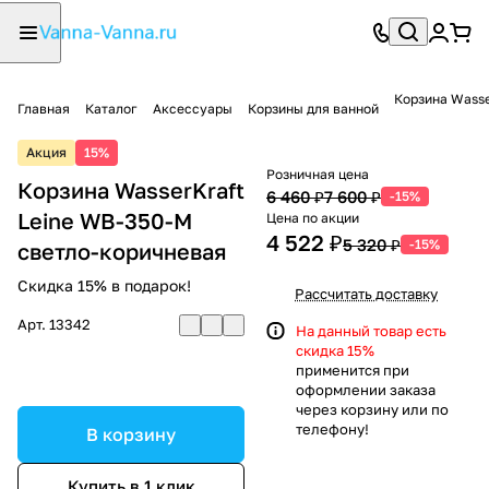
Корзина Wasse
Главная
Каталог
Аксессуары
Корзины для ванной
Акция
15%
Розничная цена
Корзина WasserKraft
6 460 ₽
7 600 ₽
-15%
Leine WB-350-M
Цена по акции
4 522 ₽
5 320 ₽
-15%
светло-коричневая
Скидка 15% в подарок!
Рассчитать доставку
Арт.
13342
На данный товар есть
скидка 15%
применится при
оформлении заказа
через корзину или по
телефону!
В корзину
Купить в 1 клик