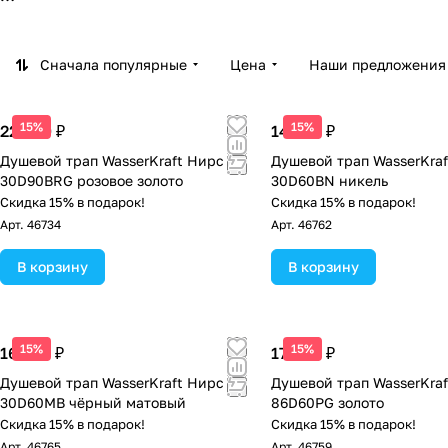
Первые шаги компании были связаны с выпуском аксес
на качестве, функциональности, привлекательном диза
Сначала популярные
Цена
Наши предложения
Заводы WasserKRAFT находятся в разных странах мира 
оптимизировать производство различных видов проду
15%
15%
22 490 ₽
14 790 ₽
контрактными производителями.
Душевой трап WasserKraft Нирс
Душевой трап WasserKra
30D90BRG розовое золото
30D60BN никель
Инженеры Вассеркрафт активно сотрудничают с партн
Скидка 15% в подарок!
Скидка 15% в подарок!
прототипов, разработке технологических процессов, к
Арт.
46734
Арт.
46762
В корзину
В корзину
15%
15%
16 790 ₽
17 990 ₽
Душевой трап WasserKraft Нирс
Душевой трап WasserKraf
30D60MB чёрный матовый
86D60PG золото
Скидка 15% в подарок!
Скидка 15% в подарок!
Арт.
46765
Арт.
46759