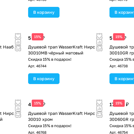
В корзину
В корзин
15%
15%
5 290 ₽
5 390 ₽
t Нааб
Душевой трап WasserKraft Нирс
Душевой тр
30D10MB чёрный матовый
30D10GR г
Скидка 15% в подарок!
Скидка 15% 
Арт.
46744
Арт.
46738
В корзину
В корзин
15%
15%
4 490 ₽
17 390 ₽
ft Нирс
Душевой трап WasserKraft Нирс
Душевой тр
ый
30D10 хром
30D60GR г
Скидка 15% в подарок!
Скидка 15% 
Арт.
46768
Арт.
46754