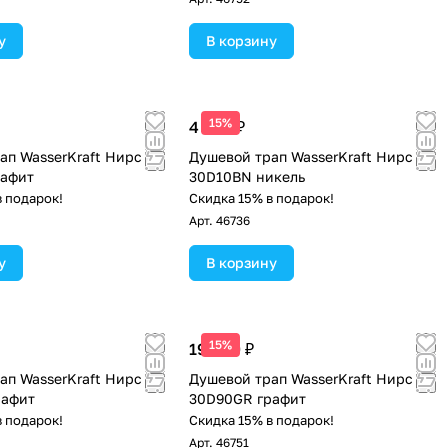
у
В корзину
15%
4 790 ₽
ап WasserKraft Нирс
Душевой трап WasserKraft Нирс
рафит
30D10BN никель
в подарок!
Скидка 15% в подарок!
Арт.
46736
у
В корзину
15%
19 390 ₽
ап WasserKraft Нирс
Душевой трап WasserKraft Нирс
рафит
30D90GR графит
в подарок!
Скидка 15% в подарок!
Арт.
46751