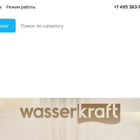
+7 495 363-
а
Режим работы
алог