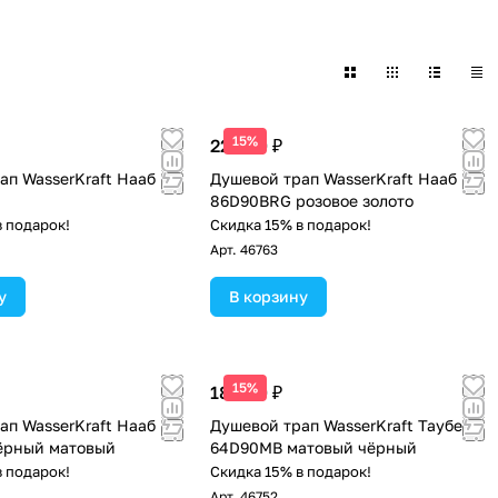
сновной акцент делался
и, что позволяет
е отношения с ведущими
15%
22 490 ₽
ап WasserKraft Нааб
Душевой трап WasserKraft Нааб
м
86D90BRG розовое золото
твуя в создании
в подарок!
Скидка 15% в подарок!
Арт.
46763
у
В корзину
15%
18 390 ₽
ап WasserKraft Нааб
Душевой трап WasserKraft Таубер
ёрный матовый
64D90MB матовый чёрный
в подарок!
Скидка 15% в подарок!
Арт.
46752