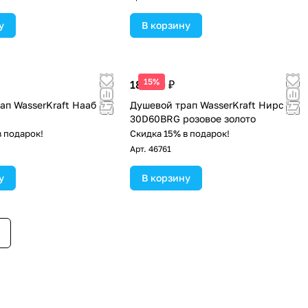
у
В корзину
15%
18 990 ₽
ап WasserKraft Нааб
Душевой трап WasserKraft Нирс
м
30D60BRG розовое золото
в подарок!
Скидка 15% в подарок!
Арт.
46761
у
В корзину