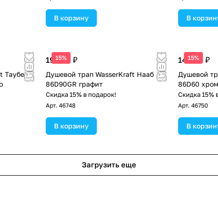
В корзину
В корзин
15%
15%
19 390 ₽
14 490 ₽
t Таубер
Душевой трап WasserKraft Нааб
Душевой тр
о
86D90GR графит
86D60 хро
Скидка 15% в подарок!
Скидка 15% 
Арт.
46748
Арт.
46750
В корзину
В корзин
Загрузить еще