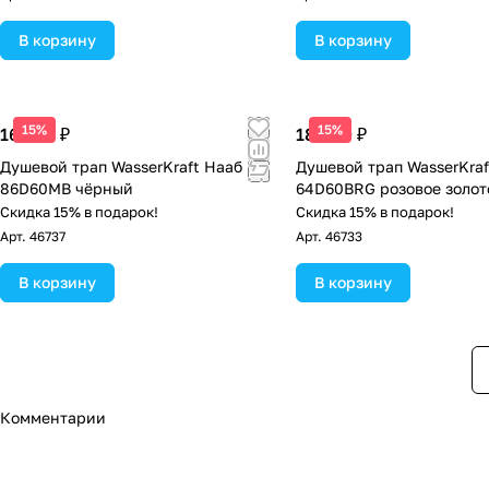
В корзину
В корзину
15%
15%
16 790 ₽
18 990 ₽
Душевой трап WasserKraft Нааб
Душевой трап WasserKraf
86D60MB чёрный
64D60BRG розовое золот
Скидка 15% в подарок!
Скидка 15% в подарок!
Арт.
46737
Арт.
46733
В корзину
В корзину
Комментарии