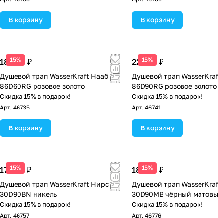
В корзину
В корзину
15%
15%
18 990 ₽
22 490 ₽
Душевой трап WasserKraft Нааб
Душевой трап WasserKraf
86D60RG розовое золото
86D90RG розовое золото
Скидка 15% в подарок!
Скидка 15% в подарок!
Арт.
46735
Арт.
46741
В корзину
В корзину
15%
15%
17 990 ₽
18 390 ₽
Душевой трап WasserKraft Нирс
Душевой трап WasserKra
30D90BN никель
30D90MB чёрный матов
Скидка 15% в подарок!
Скидка 15% в подарок!
Арт.
46757
Арт.
46776