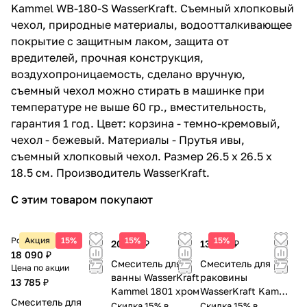
Kammel WB-180-S WasserKraft. Съемный хлопковый
3 143 ₽ x 1 шт
чехол, природные материалы, водоотталкивающее
Корзина WasserKraft Kammel WB-
покрытие с защитным лаком, защита от
180-L темно-кремовая
вредителей, прочная конструкция,
2 219 ₽ x 1 шт
воздухопроницаемость, сделано вручную,
Корзина WasserKraft Kammel WB-
съемный чехол можно стирать в машинке при
180-M темно-кремовая
температуре не выше 60 гр., вместительность,
1 806 ₽ x 1 шт
гарантия 1 год. Цвет: корзина - темно-кремовый,
Крючок WasserKraft Kammel K-8323
чехол - бежевый. Материалы - Прутья ивы,
хром
съемный хлопковый чехол. Размер 26.5 х 26.5 х
804 ₽ x 1 шт
Мыльница WasserKraft Kammel K-
18.5 см. Производитель WasserKraft.
8329 хром
С этим товаром покупают
1 266 ₽ x 1 шт
Мыльница WasserKraft Kammel K-
8369 хром
Розничная цена
Акция
15%
15%
15%
20 215 ₽
13 085 ₽
1 266 ₽ x 1 шт
18 090 ₽
Смеситель для
Смеситель для
Цена по акции
Мыльница WasserKraft Kammel K-
ванны WasserKraft
раковины
13 785 ₽
9129 белый мрамор
Kammel 1801 хром
WasserKraft Kammel
1 106 ₽ x 1 шт
Смеситель для
1803 хром
Скидка 15% в
Скидка 15% в