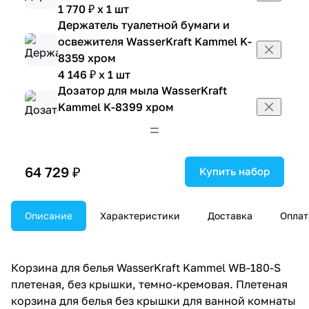
1 770 ₽ x 1 шт
Держатель туалетной бумаги и
освежителя WasserKraft Kammel K-
8359 хром
4 146 ₽ x 1 шт
Дозатор для мыла WasserKraft
Kammel K-8399 хром
1 770 ₽ x 1 шт
Дозатор для мыла WasserKraft
Kammel K-9199 белый мрамор
64 729 ₽
Купить набор
1 694 ₽ x 1 шт
Дозатор и стакан WasserKraft
Kammel K-8389 хром
Описание
Характеристики
Доставка
Оплат
2 778 ₽ x 1 шт
Ершик для унитаза WasserKraft
Kammel K-8327 хром
Корзина для белья WasserKraft Kammel WB-180-S
2 142 ₽ x 1 шт
плетеная, без крышки, темно-кремовая. Плетеная
Ершик для унитаза WasserKraft
корзина для белья без крышки для ванной комнаты
Kammel K-9127 белый мрамор