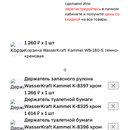
сделаем! Или
зарегистрируйтесь
в личном
кабинете и получите
цены со
скидкой
на все товары.
1 260 ₽ x 1 шт
Корзина WasserKraft Kammel WB-180-S темно-
кремовая
Держатель запасного рулона
WasserKraft Kammel K-8397 хром
1 266 ₽ x 1 шт
Держатель туалетной бумаги
WasserKraft Kammel K-8325 хром
1 614 ₽ x 1 шт
Держатель туалетной бумаги
WasserKraft Kammel K-8396 хром