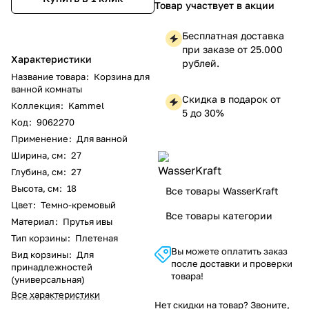
Товар участвует в акции
Бесплатная доставка
при заказе от 25.000
Характеристики
рублей.
Название товара
:
Корзина для
ванной комнаты
Скидка в подарок от
Коллекция
:
Kammel
5 до 30%
Код
:
9062270
Применение
:
Для ванной
Ширина, см
:
27
Глубина, см
:
27
Высота, см
:
18
Все товары WasserKraft
Цвет
:
Темно-кремовый
Все товары категории
Материал
:
Прутья ивы
Тип корзины
:
Плетеная
Вы можете оплатить заказ
Вид корзины
:
Для
после доставки и проверки
принадлежностей
товара!
(универсальная)
Все характеристики
Нет скидки на товар? Звоните,