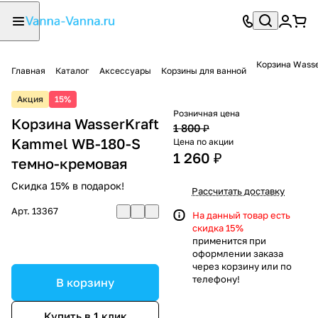
Корзина Wass
Главная
Каталог
Аксессуары
Корзины для ванной
Акция
15%
Розничная цена
Корзина WasserKraft
1 800 ₽
Kammel WB-180-S
Цена по акции
1 260 ₽
темно-кремовая
Скидка 15% в подарок!
Рассчитать доставку
Арт.
13367
На данный товар есть
скидка 15%
применится при
оформлении заказа
через корзину или по
телефону!
В корзину
Купить в 1 клик