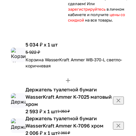
сделаем! Или
зарегистрируйтесь
в личном
кабинете и получите
цены со
скидкой
на все товары.
5 034 ₽ x 1 шт
5 922 ₽
Корзина WasserKraft Ammer WB-370-L светло-
коричневая
Держатель туалетной бумаги
WasserKraft Ammer K-7025 матовый
хром
2 593 ₽ x 1 шт
3 050 ₽
Держатель туалетной бумаги
WasserKraft Ammer K-7096 хром
2 006 ₽ x 1 шт
2 360 ₽