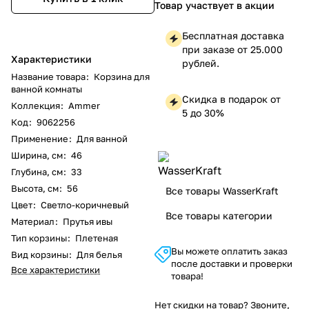
Товар участвует в акции
Бесплатная доставка
при заказе от 25.000
Характеристики
рублей.
Название товара
:
Корзина для
ванной комнаты
Скидка в подарок от
Коллекция
:
Ammer
5 до 30%
Код
:
9062256
Применение
:
Для ванной
Ширина, см
:
46
Глубина, см
:
33
Высота, см
:
56
Все товары WasserKraft
Цвет
:
Светло-коричневый
Все товары категории
Материал
:
Прутья ивы
Тип корзины
:
Плетеная
Вы можете оплатить заказ
Вид корзины
:
Для белья
после доставки и проверки
Все характеристики
товара!
Нет скидки на товар? Звоните,