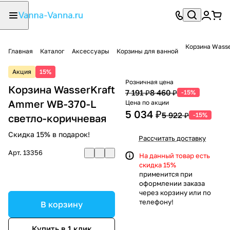
Корзина Wasse
Главная
Каталог
Аксессуары
Корзины для ванной
Акция
15%
Розничная цена
Корзина WasserKraft
7 191 ₽
8 460 ₽
-15%
Ammer WB-370-L
Цена по акции
5 034 ₽
5 922 ₽
-15%
светло-коричневая
Скидка 15% в подарок!
Рассчитать доставку
Арт.
13356
На данный товар есть
скидка 15%
применится при
оформлении заказа
через корзину или по
телефону!
В корзину
Купить в 1 клик