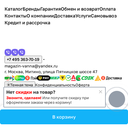
Тканевая шторка WasserKraft
Каталог
Бренды
Гарантия
Обмен и возврат
Оплата
Ammer SC-70102
Контакты
О компании
Доставка
Услуги
Самовывоз
2 907 ₽ x 1 шт
3 420 ₽
Кредит и рассрочка
Тканевая шторка WasserKraft
Ammer SC-70103
2 907 ₽ x 1 шт
3 420 ₽
+7 495 363-70-19
magazin-vanna@yandex.ru
г. Москва, Митино, улица Пятницкое шоссе 47
Темная тема
Конфиденциальность
Оферта
Нет
скидки
на товар?
Звоните, сделаем!
Или получите скидку при
© 2011 - 2026 Vanna-vanna.ru
оформлении заказа через корзину!
В корзину