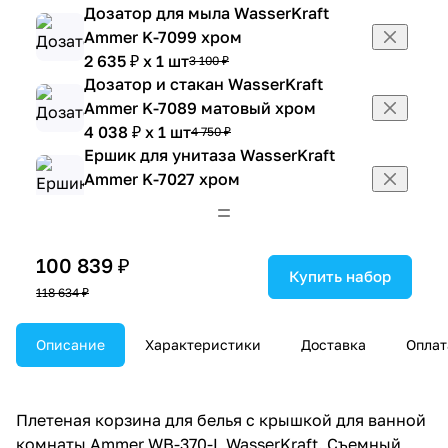
Дозатор для мыла WasserKraft
Ammer K-7099 хром
2 635 ₽ x 1 шт
3 100 ₽
Дозатор и стакан WasserKraft
Ammer K-7089 матовый хром
4 038 ₽ x 1 шт
4 750 ₽
Ершик для унитаза WasserKraft
Ammer K-7027 хром
3 171 ₽ x 1 шт
3 730 ₽
Корзина WasserKraft Ammer WB-
370-M светло-коричневая
100 839 ₽
4 260 ₽ x 1 шт
5 012 ₽
Купить набор
118 634 ₽
Корзина WasserKraft Ammer WB-
701 серая с рисунком
2 652 ₽ x 1 шт
Описание
Характеристики
Доставка
Оплат
3 120 ₽
Корзина WasserKraft Ammer WB-
702 черная с рисунком
2 652 ₽ x 1 шт
3 120 ₽
Плетеная корзина для белья с крышкой для ванной
Крючок WasserKraft Ammer K-7023D
комнаты Ammer WB-370-L WasserKraft. Съемный