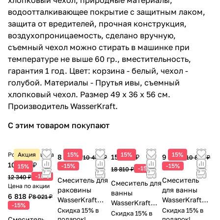
3 451 ₽ x 1 шт
4 060 ₽
водоотталкивающее покрытие с защитным лаком,
Ершик для унитаза WasserKraft
защита от вредителей, прочная конструкция,
Lippe K-6527 хром
воздухопроницаемость, сделано вручную,
3 077 ₽ x 1 шт
3 620 ₽
съемный чехол можно стирать в машинке при
Коврик WasserKraft Lippe BM-6505
температуре не выше 60 гр., вместительность,
2 542 ₽ x 1 шт
2 990 ₽
гарантия 1 год. Цвет: корзина - белый, чехол -
Коврик WasserKraft Lippe BM-6509
голубой. Материалы - Прутья ивы, съемный
1 275 ₽ x 1 шт
1 500 ₽
хлопковый чехол. Размер 49 х 36 х 56 см.
Коврик WasserKraft Lippe BM-6511
Производитель WasserKraft.
Micro Chip
С этим товаром покупают
3 094 ₽ x 1 шт
3 640 ₽
Коврик WasserKraft Lippe BM-6512
Charcoal Gray
Розничная цена
Акция
15%
15%
15%
8 908 ₽
15 989 ₽
9 183 ₽
10 480 ₽
10 803 ₽
3 094 ₽ x 1 шт
3 640 ₽
10 489 ₽
-15%
-15%
15%
-15%
18 810 ₽
Коврик WasserKraft Lippe BM-6513
-15%
12 340 ₽
Смеситель для
Смеситель
Ecru
Смеситель для
Цена по акции
раковины
для ванны
ванны
2 166 ₽ x 1 шт
2 548 ₽
6 818 ₽
8 021 ₽
WasserKraft
WasserKraft
WasserKraft
-15%
Коврик WasserKraft Lippe BM-6514
Lippe 4503
Lippe 4501
Скидка 15% в
Скидка 15% в
Lippe 4502L
Скидка 15% в
Champagne Beige
Смеситель
хром
подарок!
хром
подарок!