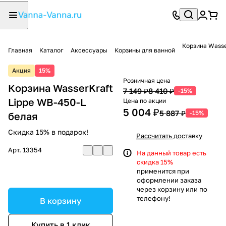
Корзина Wasse
Главная
Каталог
Аксессуары
Корзины для ванной
Акция
15%
Розничная цена
Корзина WasserKraft
7 149 ₽
8 410 ₽
-15%
Lippe WB-450-L
Цена по акции
5 004 ₽
5 887 ₽
-15%
белая
Скидка 15% в подарок!
Рассчитать доставку
Арт.
13354
На данный товар есть
скидка 15%
применится при
оформлении заказа
через корзину или по
телефону!
В корзину
Купить в 1 клик