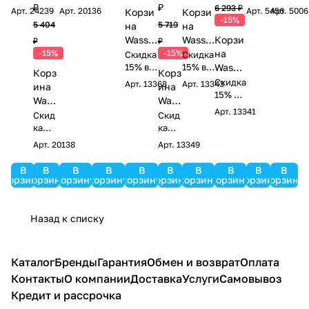
к!
530-M
15%
подаро
15%
в
₽
₽
raft
WB-
Nau
Rosse
6 293 ₽
Арт.
24239
Арт.
20136
Арт.
5456
Арт.
5006
Корзи
Корзи
Крючок WasserKraft Lippe K-6523
в
к!
темно-
в
подар
-15%
Wes
520-L
WB-
l WB-
5 404
5 719
на
на
хром
пода
пода
ок!
корич
er
темно-
773-
572 с
Wasser
Wasser
Корзи
₽
₽
рок!
рок!
1 122 ₽ x 1 шт
невая
1 320 ₽
WB-
корич
L
рису
-15%
Kraft
-15%
Kraft
на
Скидка
Скидка
Мыльница WasserKraft Lippe K-6529
780-
невый
бела
нком
Kamm
15% в
Leine
15% в
Wasse
Корз
Корз
M
я
хром
подаро
подаро
el WB-
WB-
rKraft
Скидка
Арт.
13368
Арт.
13343
ина
ина
к!
к!
180-M
350-L
Еlbe
15% в
1 658 ₽ x 1 шт
1 950 ₽
Wass
Wass
подар
темно-
светло
WB-
Мыльница WasserKraft Lippe K-6569
Арт.
13341
erKra
erKr
Скид
Скид
ок!
кремо
-
740-L
ft
ка
хром
aft
ка
вая
корич
темно
15% в
15% в
Mose
Aller
1 598 ₽ x 1 шт
Арт.
20138
Арт.
13349
1 880 ₽
невая
-
пода
пода
l WB-
WB-
Планка с крючками WasserKraft
корич
рок!
рок!
460-
106-
В
В
В
В
В
В
В
В
В
В
Lippe K-6574 хром
невая
корзину
корзину
корзину
корзину
корзину
корзину
корзину
корзину
корзину
корзину
S
L
4 225 ₽ x 1 шт
4 970 ₽
черн
бела
Планка с крючками WasserKraft
ый
я
Назад к списку
Lippe K-6575 хром
4 879 ₽ x 1 шт
5 740 ₽
Полка WasserKraft Lippe K-6524
Каталог
Бренды
Гарантия
Обмен и возврат
Оплата
хром
Контакты
О компании
Доставка
Услуги
Самовывоз
2 627 ₽ x 1 шт
3 090 ₽
Кредит и рассрочка
Полка для полотенец WasserKraft