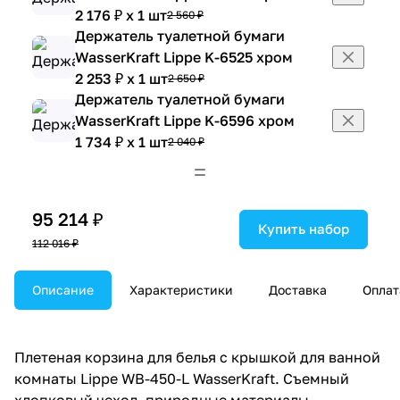
2 176 ₽ x 1 шт
2 560 ₽
Держатель туалетной бумаги
WasserKraft Lippe K-6525 хром
2 253 ₽ x 1 шт
2 650 ₽
Держатель туалетной бумаги
WasserKraft Lippe K-6596 хром
1 734 ₽ x 1 шт
2 040 ₽
Держатель туалетной бумаги
Wasserkraft Lippe K-6596D хром
3 111 ₽ x 1 шт
3 660 ₽
95 214 ₽
Держатель туалетной бумаги и
Купить набор
112 016 ₽
освежителя WasserKraft Lippe K-
6559 хром
6 044 ₽ x 1 шт
Описание
Характеристики
Доставка
Оплат
7 110 ₽
Дозатор для мыла WasserKraft
Lippe K-6599 хром
2 431 ₽ x 1 шт
2 860 ₽
Плетеная корзина для белья с крышкой для ванной
Дозатор и стакан WasserKraft Lippe
комнаты Lippe WB-450-L WasserKraft. Съемный
K-6589 хром
хлопковый чехол, природные материалы,