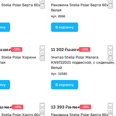
Stella Polar Берта 60х60
Раковина Stella Polar Берта 60х55
белая
Арт.
8996
ину
В корзину
11 302 ₽
-15%
-15%
13 239 ₽
13 297 ₽
 Stella Polar Корини
Унитаз Stella Polar Малага
лая
KN9722001 подвесной, с сиденьем,
белый
Арт.
33580
ину
В корзину
13 393 ₽
-15%
-15%
12 760 ₽
15 756 ₽
Stella Polar Киото 60х60
Раковина Stella Polar Берта 60х55