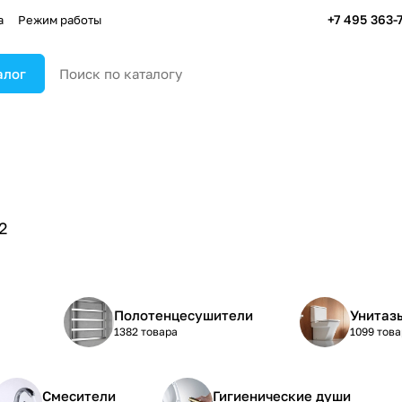
+7 495 363-
а
Режим работы
алог
2
Полотенцесушители
Унитаз
1382 товара
1099 тов
Смесители
Гигиенические души