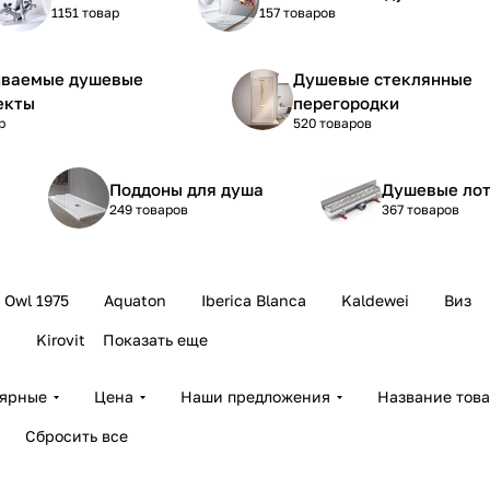
1151 товар
157 товаров
иваемые душевые
Душевые стеклянные
екты
перегородки
р
520 товаров
Поддоны для душа
Душевые лот
249 товаров
367 товаров
Owl 1975
Aquaton
Iberica Blanca
Kaldewei
Виз
a
Kirovit
Показать еще
лярные
Цена
Наши предложения
Название тов
Сбросить все