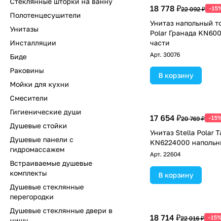
Стеклянные шторки на ванну
18 778 ₽
-15
22 092 ₽
Полотенцесушители
Унитаз напольный то
Унитазы
Polar Гранада KN600
Инсталляции
части
Арт.
30076
Биде
Раковины
В корзину
Мойки для кухни
Смесители
Гигиенические души
17 654 ₽
-15
20 769 ₽
Душевые стойки
Унитаз Stella Polar 
Душевые панели с
KN6224000 напольн
гидромассажем
Арт.
22604
Встраиваемые душевые
комплекты
В корзину
Душевые стеклянные
перегородки
Душевые стеклянные двери в
18 714 ₽
-15
22 016 ₽
нишу