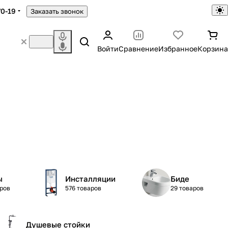
70-19
Заказать звонок
Войти
Сравнение
Избранное
Корзина
ы
Инсталляции
Биде
аров
576 товаров
29 товаров
Душевые стойки