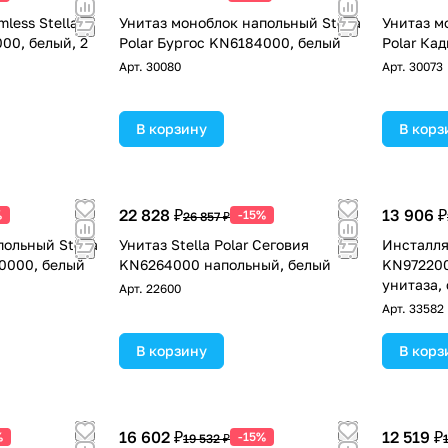
less Stella
Унитаз моноблок напольный Stella
Унитаз м
00, белый, 2
Polar Бургос KN6184000, белый
Polar Ка
Арт.
30080
Арт.
30073
В корзину
В корз
22 828 ₽
13 906 ₽
%
-15%
26 857 ₽
ольный Stella
Унитаз Stella Polar Сеговия
Инсталляц
30000, белый
KN6264000 напольный, белый
KN972200
унитаза,
Арт.
22600
Арт.
33582
В корзину
В корз
16 602 ₽
12 519 ₽
%
-15%
19 532 ₽