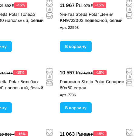
11 967 ₽
-15%
-15%
21 892 ₽
14 079 ₽
ella Polar Толедо
Унитаз Stella Polar Дения
0 напольный, белый
KN9722003 подвесной, белый
Арт.
22598
ину
В корзину
10 557 ₽
-15%
-15%
21 974 ₽
12 420 ₽
ella Polar Бильбао
Раковина Stella Polar Солярис
0 напольный, белый
60х60 серая
Арт.
7736
ину
В корзину
11 063 ₽
-15%
-15%
20 099 ₽
13 015 ₽