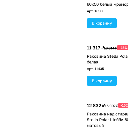
60х50 белый мрамо
Арт.
16300
В корзину
11 317 ₽
-15%
13 314 ₽
Раковина Stella Pol
белая
Арт.
11435
В корзину
12 832 ₽
-15
15 097 ₽
Раковина над стир
Stella Polar Шебби 
матовый