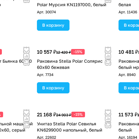
р
Polar Мурсия KN1197000, белый
белая
Арт.
30074
Арт.
11436
В корзину
В корз
10 557 ₽
10 481 ₽
-15%
12 420 ₽
ar Бьянка 60х60
Раковина Stella Polar Солярис
Раковина 
60х60 бежевая
белый м
Арт.
7734
Арт.
8940
В корзину
В корз
21 168 ₽
11 573 ₽
%
-15%
24 903 ₽
альной машиной
Унитаз Stella Polar Севилья
Раковина
60х60, серый
KN6299000 напольный, белый
белый
Арт.
22602
Арт.
16194