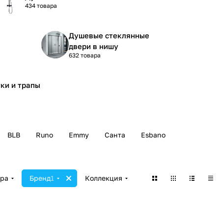
434 товара
Душевые стеклянные
двери в нишу
632 товара
ки и трапы
BLB
Runo
Emmy
Санта
Esbano
ара
Бренд
1
Коллекция