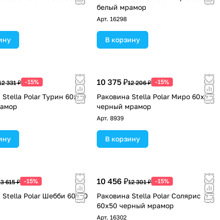
белый мрамор
Арт.
16298
ину
В корзину
10 375 ₽
-15%
-15%
12 331 ₽
12 206 ₽
Stella Polar Турин 60х60
Раковина Stella Polar Миро 60х60
рамор
черный мрамор
Арт.
8939
ину
В корзину
10 456 ₽
-15%
-15%
13 615 ₽
12 301 ₽
 Stella Polar Шебби 60х60
Раковина Stella Polar Солярис
60х50 черный мрамор
Арт.
16302