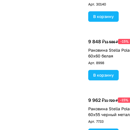
Арт.
30140
В корзину
9 848 ₽
-15%
11 586 ₽
Раковина Stella Pol
60х60 белая
Арт.
8998
В корзину
9 962 ₽
-15%
11 720 ₽
Раковина Stella Pol
60х55 черный метал
Арт.
7733