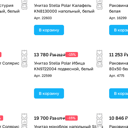
Астурия
Унитаз Stella Polar Калафель
Раковина 
ый, белый
KN8130000 напольный, белый
белая
Арт.
22603
Арт.
16299
В корзину
В корз
13 780 ₽
11 253 ₽
-15%
16 212 ₽
ar Солярис
Унитаз Stella Polar Ибица
Раковина
KN9722004 подвесной, белый
80х50 бе
Арт.
22599
Арт.
4775
В корзину
В корз
19 700 ₽
10 846 ₽
%
-15%
23 177 ₽
ar Солярис
Унитаз моноблок напольный Stella
Раковина 