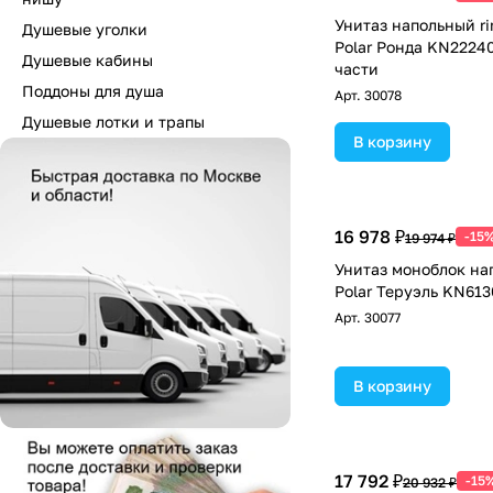
Унитаз напольный rim
Душевые уголки
Polar Ронда KN22240
Душевые кабины
части
Поддоны для душа
Арт.
30078
Душевые лотки и трапы
В корзину
16 978 ₽
-15
19 974 ₽
Унитаз моноблок нап
Polar Теруэль KN61
Арт.
30077
В корзину
17 792 ₽
-15
20 932 ₽