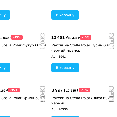
ину
В корзину
10 481 ₽
-15%
-15%
13 969 ₽
12 331 ₽
Stella Polar Футур 60х60
Раковина Stella Polar Турин 60х60
черный мрамор
Арт.
8941
ину
В корзину
8 997 ₽
-15%
-15%
 169 ₽
10 585 ₽
Stella Polar Орион 58
Раковина Stella Polar Элиза 60х50
черный
Арт.
20336