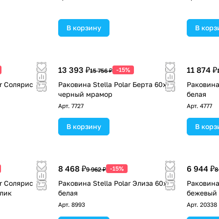
В корзину
В корз
13 393 ₽
11 874 ₽
-15%
15 756 ₽
ar Солярис
Раковина Stella Polar Берта 60х55
Раковина 
черный мрамор
белая
Арт.
7727
Арт.
4777
В корзину
В корз
8 468 ₽
6 944 ₽
-15%
9 962 ₽
8
ar Солярис
Раковина Stella Polar Элиза 60х50
Раковина 
лик
белая
бежевый
Арт.
8993
Арт.
20338