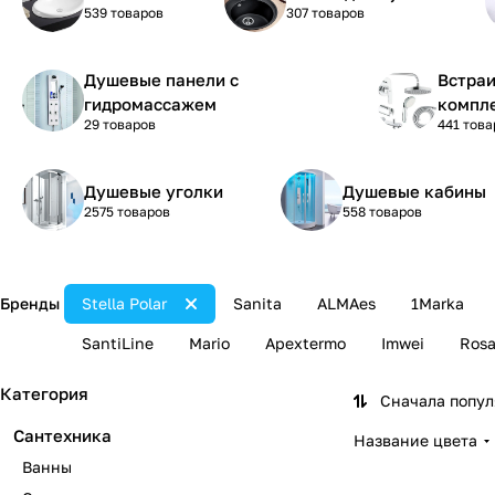
539 товаров
307 товаров
Душевые панели с
Встра
гидромассажем
компл
29 товаров
441 това
Душевые уголки
Душевые кабины
2575 товаров
558 товаров
Бренды
Stella Polar
Sanita
ALMAes
1Marka
SantiLine
Mario
Apextermo
Imwei
Ros
Категория
Сначала попу
Сантехника
Название цвета
Ванны