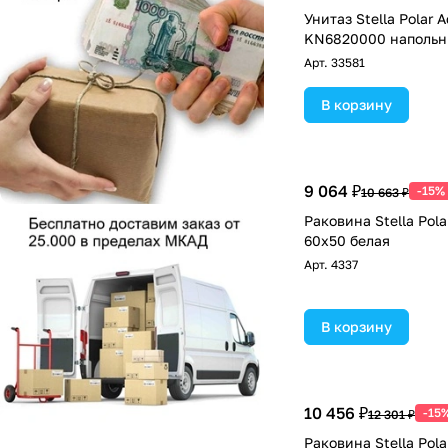
Унитаз Stella Polar 
KN6820000 напольн
Арт.
33581
В корзину
9 064 ₽
-15%
10 663 ₽
Раковина Stella Pol
60х50 белая
Арт.
4337
В корзину
10 456 ₽
-15
12 301 ₽
Раковина Stella Pol