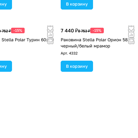
ину
В корзину
7 440 ₽
-15%
-15%
0 752 ₽
8 753 ₽
Stella Polar Турин 60х60
Раковина Stella Polar Орион 58
черный/белый мрамор
Арт.
4332
ину
В корзину