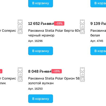
В корзину
В корз
12 652 ₽
9 139 ₽
-15%
14 885 ₽
1
ar Солярис
Раковина Stella Polar Берта 60х50
Раковина 
черный мрамор
белая
Арт.
16296
Арт.
4745
В корзину
В корз
8 048 ₽
%
-15%
9 468 ₽
ar Солярис
Раковина Stella Polar Орион 58
ллик
золотой вулкан
Арт.
16250
В корзину