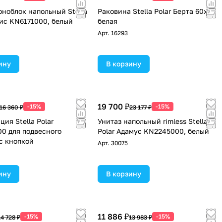
оноблок напольный Stella
Раковина Stella Polar Берта 60х50
дис KN6171000, белый
белая
Арт.
16293
ину
В корзину
19 700 ₽
-15%
-15%
16 360 ₽
23 177 ₽
ия Stella Polar
Унитаз напольный rimless Stella
0 для подвесного
Polar Адамус KN2245000, белый
 с кнопкой
Арт.
30075
ину
В корзину
11 886 ₽
-15%
-15%
14 728 ₽
13 983 ₽