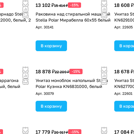
13 102 ₽
18 608 ₽
%
-15%
15 414 ₽
рнадо Stella
Раковина над стиральной машиной
Унитаз St
2000, белый, 2
Stella Polar Мирабелла 60х55 белый
KN629100
Арт.
30141
Арт.
22605
В корзину
В корз
18 878 ₽
18 678 ₽
%
-15%
22 209 ₽
Таррагона
Унитаз моноблок напольный Stella
Унитаз St
ый, белый
Polar Куэнка KN6831000, белый
KN627700
Арт.
30079
Арт.
22601
В корзину
В корз
17 779 ₽
17 084 ₽
%
-15%
20 917 ₽