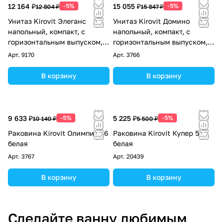
12 164 ₽
-5%
15 055 ₽
-5%
12 804 ₽
15 847 ₽
Унитаз Kirovit Элеганс
Унитаз Kirovit Домино
напольный, компакт, с
напольный, компакт, с
горизонтальным выпуском,
горизонтальным выпуском,
белый
белый
Арт.
9170
Арт.
3766
В корзину
В корзину
9 633 ₽
-5%
5 225 ₽
-5%
10 140 ₽
5 500 ₽
Раковина Kirovit Олимпия 56
Раковина Kirovit Купер 56
белая
белая
Арт.
3767
Арт.
20439
В корзину
В корзину
Сделайте ванну любимым