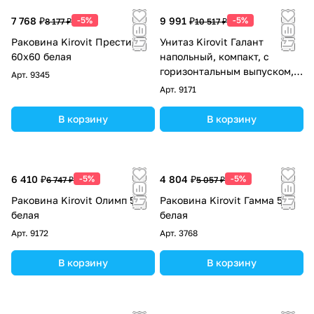
7 768 ₽
-5%
9 991 ₽
-5%
8 177 ₽
10 517 ₽
Раковина Kirovit Престиж
Унитаз Kirovit Галант
60х60 белая
напольный, компакт, с
горизонтальным выпуском,
Арт.
9345
белый
Арт.
9171
В корзину
В корзину
6 410 ₽
-5%
4 804 ₽
-5%
6 747 ₽
5 057 ₽
Раковина Kirovit Олимп 570
Раковина Kirovit Гамма 56
белая
белая
Арт.
9172
Арт.
3768
В корзину
В корзину