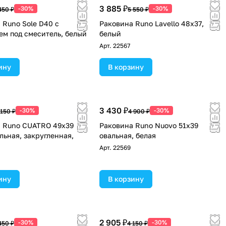
3 885 ₽
-30%
-30%
450 ₽
5 550 ₽
 Runo Sole D40 с
Раковина Runo Lavello 48x37,
ем под смеситель, белый
белый
Арт.
22567
ину
В корзину
3 430 ₽
-30%
-30%
 150 ₽
4 900 ₽
 Runo CUATRO 49x39
Раковина Runo Nuovo 51x39
льная, закругленная,
овальная, белая
Арт.
22569
ину
В корзину
2 905 ₽
-30%
-30%
450 ₽
4 150 ₽