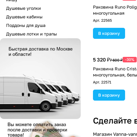
Раковина Runo Poli
Душевые уголки
многоугольная
Душевые кабины
Арт.
22565
Поддоны для душа
В корзину
Душевые лотки и трапы
5 320 ₽
-30%
7 600 ₽
Раковина Runo Crist
многоугольная, бел
Арт.
22571
В корзину
Сделайте 
Магазин Vanna-van