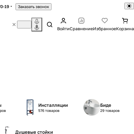
70-19
Заказать звонок
Войти
Сравнение
Избранное
Корзина
ы
Инсталляции
Биде
аров
576 товаров
29 товаров
Душевые стойки