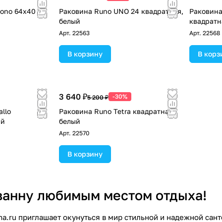
gono 64x40
Раковина Runo UNO 24 квадратная,
Раковина
белый
квадратн
Арт.
22563
Арт.
22568
В корзину
В корз
3 640 ₽
-30%
5 200 ₽
allo
Раковина Runo Tetra квадратная,
ый
белый
Арт.
22570
В корзину
ванну любимым местом отдыха!
na.ru приглашает окунуться в мир стильной и надежной сан