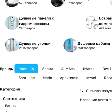
528 товаров
307 товаров
Душевые панели с
Встра
гидромассажем
компл
29 товаров
441 това
Душевые уголки
Душевые кабины
2575 товаров
558 товаров
Бренды
Runo
Sanita
ALMAes
1Marka
Owl 1
SantiLine
Mario
Apextermo
Imwei
Ros
Категория
Сначала попу
Сантехника
Название цвета
Ванны