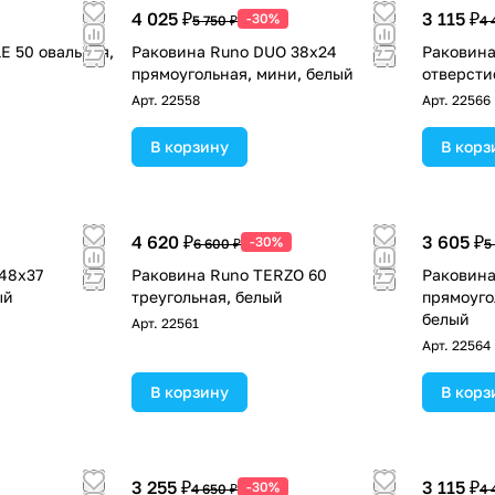
4 025 ₽
3 115 ₽
-30%
5 750 ₽
4 
E 50 овальная,
Раковина Runo DUO 38x24
Раковина
прямоугольная, мини, белый
отверсти
Арт.
22558
Арт.
22566
В корзину
В корз
4 620 ₽
3 605 ₽
-30%
6 600 ₽
5
48x37
Раковина Runo TERZO 60
Раковина
ый
треугольная, белый
прямоуго
белый
Арт.
22561
Арт.
22564
В корзину
В корз
3 255 ₽
3 115 ₽
-30%
4 650 ₽
4 