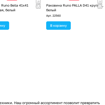
 Runo Bella 41x41
Раковина Runo PALLA D41 круглая,
ая, белый
белый
Арт.
22560
ину
В корзину
техники. Наш огромный ассортимент позволит превратить