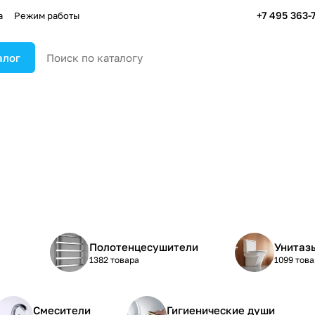
+7 495 363-
а
Режим работы
алог
Полотенцесушители
Унитаз
1382 товара
1099 тов
Смесители
Гигиенические души