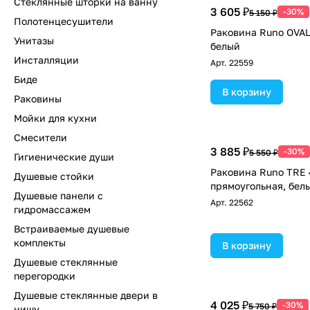
Стеклянные шторки на ванну
3 605 ₽
-30%
5 150 ₽
Полотенцесушители
Раковина Runo OVAL
Унитазы
белый
Инсталляции
Арт.
22559
Биде
В корзину
Раковины
Мойки для кухни
Смесители
3 885 ₽
-30%
5 550 ₽
Гигиенические души
Раковина Runo TRE 
Душевые стойки
прямоугольная, бел
Душевые панели с
Арт.
22562
гидромассажем
Встраиваемые душевые
комплекты
В корзину
Душевые стеклянные
перегородки
Душевые стеклянные двери в
4 025 ₽
-30%
5 750 ₽
нишу