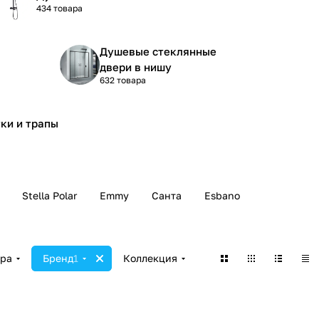
434 товара
Душевые стеклянные
двери в нишу
632 товара
ки и трапы
Stella Polar
Emmy
Санта
Esbano
ара
Бренд
1
Коллекция