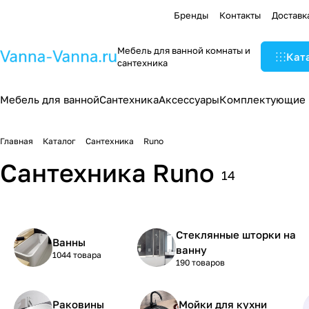
Бренды
Контакты
Доставк
Мебель для ванной комнаты и
Кат
сантехника
Мебель для ванной
Сантехника
Аксессуары
Комплектующие
Главная
Каталог
Сантехника
Runo
Сантехника Runo
14
Стеклянные шторки на
Ванны
ванну
1044 товара
190 товаров
Раковины
Мойки для кухни