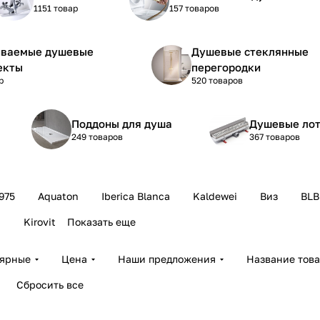
1151 товар
157 товаров
иваемые душевые
Душевые стеклянные
екты
перегородки
р
520 товаров
Поддоны для душа
Душевые лот
249 товаров
367 товаров
975
Aquaton
Iberica Blanca
Kaldewei
Виз
BLB
a
Kirovit
Показать еще
лярные
Цена
Наши предложения
Название тов
Сбросить все