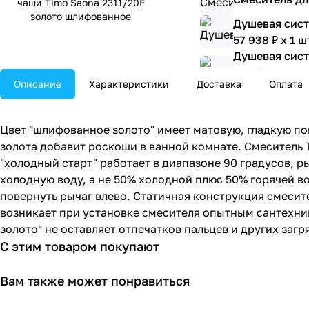
чаши Timo Saona 2311/20F
золото шлифованное
Душевая сист
57 938 ₽ x 1 ш
Душевая сист
шлифованно
Описание
Характеристики
Доставка
Оплата
92 744 ₽ x 1 ш
Душевая сист
80 648 ₽ x 1 ш
Цвет "шлифованное золото" имеет матовую, гладкую пов
Смеситель вс
золота добавит роскоши в ванной комнате. Смеситель 
шлифованно
"холодный старт" работает в диапазоне 90 градусов, 
58 150 ₽ x 1 ш
холодную воду, а не 50% холодной плюс 50% горячей в
Смеситель вс
повернуть рычаг влево. Статичная конструкция смесит
шлифованно
возникает при установке смесителя опытным сантехни
25 654 ₽ x 1 ш
золото" не оставляет отпечатков пальцев и других заг
Смеситель вс
С этим товаром покупают
шлифованно
25 654 ₽ x 1 ш
Вам также может понравиться
Смеситель вс
шлифованно