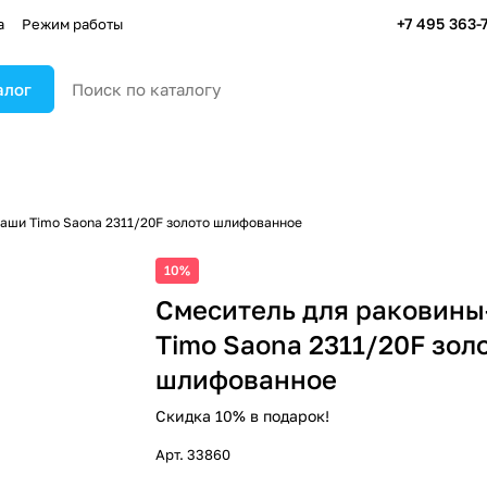
+7 495 363-
а
Режим работы
алог
аши Timo Saona 2311/20F золото шлифованное
10%
Смеситель для раковин
Timo Saona 2311/20F зол
шлифованное
Скидка 10% в подарок!
Арт.
33860