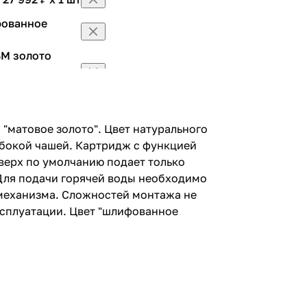
фованное
SM золото
фованное
 "матовое золото". Цвет натурального
олото
убокой чашей. Картридж с функцией
вверх по умолчанию подает только
 Для подачи горячей воды необходимо
M золото
 механизма. Сложностей монтажа не
ксплуатации. Цвет "шлифованное
M золото
M золото