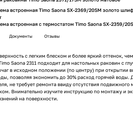
ема встроенная Timo Saona SX-2369/20SM золото шли
т
ема встроенная с термостатом Timo Saona SX-2359/20
е
Документы
Отзывы
т
ема с термостатом Timo Saona SX-2380/20 золото шли
т
ерхность с легким блеском и более яркий оттенок, чем
троенный для ванны с душем Timo Saona 2314/20YSM з
Timo Saona 2311 подходит для настольных раковин с гл
е
рычаг в исходном положении (по центру) при открытии 
т
оды, позволяя экономить до 30% расход горячей воды.
троенный с гигиеническим душем Timo Saona 2337/20S
еля, не требует ремонта ввиду отсутствия подвижного
е
ком. Внимательно изучите инструкцию по монтажу и э
т
рязнений на поверхности.
троенный с гигиеническим душем Timo Saona 2338/20S
е
т
троенный с гигиеническим душем Timo Saona 2389/20S
е