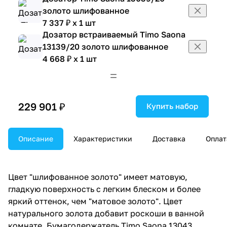
золото шлифованное
7 337 ₽ x 1 шт
Дозатор встраиваемый Timo Saona
13139/20 золото шлифованное
4 668 ₽ x 1 шт
Ершик для унитаза Timo Saona
13061/20 золото шлифованное
8 004 ₽ x 1 шт
229 901 ₽
Ершик для унитаза настенно-
Купить набор
напольный Timo Saona 13161/20
золото шлифованное
Описание
Характеристики
Доставка
Оплат
11 783 ₽ x 1 шт
Зеркало Timo Saona 13076/20
золото шлифованное
Цвет "шлифованное золото" имеет матовую,
15 631 ₽ x 1 шт
гладкую поверхность с легким блеском и более
Зеркало с подсветкой Timo Saona
яркий оттенок, чем "матовое золото". Цвет
13376/20 золото шлифованное
натурального золота добавит роскоши в ванной
22 233 ₽ x 1 шт
комнате. Бумагодержатель Timo Saona 13043
Крючок Timo Saona 13011/20