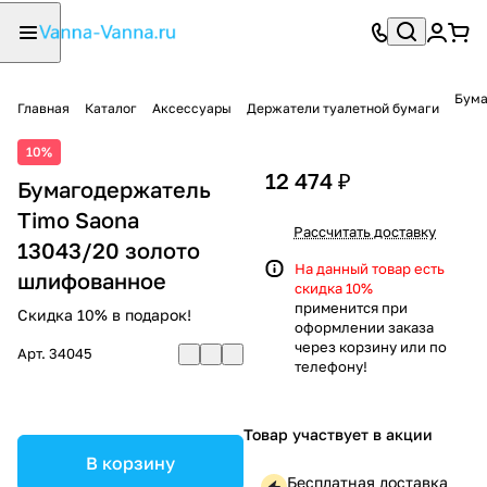
Бума
Главная
Каталог
Аксессуары
Держатели туалетной бумаги
10%
12 474 ₽
Бумагодержатель
Timo Saona
Рассчитать доставку
13043/20 золото
На данный товар есть
шлифованное
скидка 10%
применится при
Скидка 10% в подарок!
оформлении заказа
через корзину или по
Арт.
34045
телефону!
Товар участвует в акции
В корзину
Бесплатная доставка