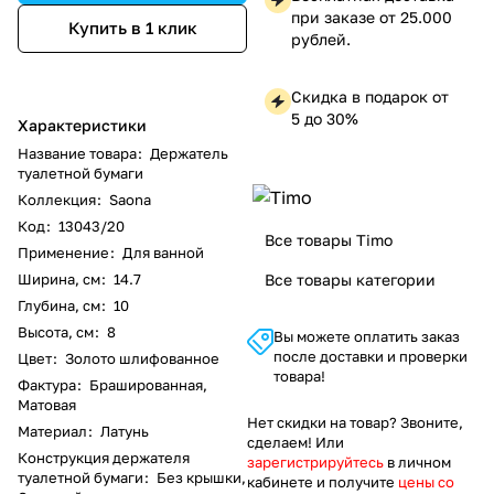
при заказе от 25.000
Купить в 1 клик
рублей.
Скидка в подарок от
5 до 30%
Характеристики
Название товара
:
Держатель
туалетной бумаги
Коллекция
:
Saona
Код
:
13043/20
Все товары Timo
Применение
:
Для ванной
Ширина, см
:
14.7
Все товары категории
Глубина, см
:
10
Высота, см
:
8
Вы можете оплатить заказ
после доставки и проверки
Цвет
:
Золото шлифованное
товара!
Фактура
:
Брашированная,
Матовая
Нет скидки на товар? Звоните,
Материал
:
Латунь
сделаем! Или
Конструкция держателя
зарегистрируйтесь
в личном
туалетной бумаги
:
Без крышки,
кабинете и получите
цены со