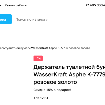
+7 495 363-
а
Режим работы
алог
ль туалетной бумаги WasserKraft Asphe K-77796 розовое золото
15%
Держатель туалетной бу
WasserKraft Asphe K-777
розовое золото
Скидка 15% в подарок!
Арт.
17151