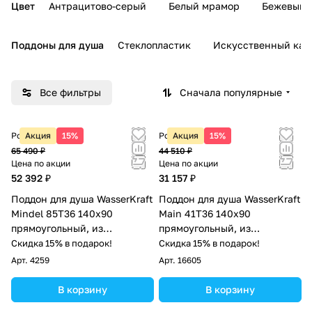
Цвет
Антрацитово-серый
Белый мрамор
Бежевый 
Поддоны для душа
Стеклопластик
Искусственный кам
Все фильтры
Сначала популярные
Розничная цена
Акция
15%
Розничная цена
Акция
15%
65 490 ₽
44 510 ₽
Цена по акции
Цена по акции
52 392 ₽
31 157 ₽
Поддон для душа WasserKraft
Поддон для душа WasserKraft
Mindel 85T36 140х90
Main 41T36 140х90
прямоугольный, из
прямоугольный, из
искусственного камня,
стеклопластика, белый
Скидка 15% в подарок!
Скидка 15% в подарок!
белый матовый
Арт.
4259
Арт.
16605
В корзину
В корзину