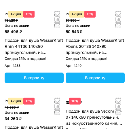
Розничная цена
Акция
15%
Розничная цена
Акция
15%
73 120 ₽
67 390 ₽
Цена по акции
Цена по акции
58 496 ₽
50 543 ₽
Поддон для душа WasserKraft
Поддон для душа WasserKraft
Rhin 44T36 140х90
Abens 20T36 140х90
прямоугольный, из
прямоугольный, из
искусственного камня,
искусственного камня,
Скидка 15% в подарок!
Скидка 15% в подарок!
белый мрамор
черный матовый
Арт.
4233
Арт.
4249
В корзину
В корзину
Розничная цена
Акция
15%
10%
38 174 ₽
45 680 ₽
Поддон для душа Veconi TZ-
Цена по акции
07 140х90 прямоугольный,
34 260 ₽
из искусственного камня,
Поддон для душа WasserKraft