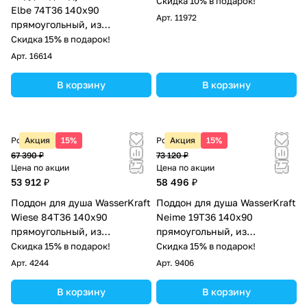
белый
Скидка 10% в подарок!
Elbe 74T36 140х90
Арт.
11972
прямоугольный, из
стеклопластика, черный
Скидка 15% в подарок!
Арт.
16614
В корзину
В корзину
Розничная цена
Акция
15%
Розничная цена
Акция
15%
67 390 ₽
73 120 ₽
Цена по акции
Цена по акции
53 912 ₽
58 496 ₽
Поддон для душа WasserKraft
Поддон для душа WasserKraft
Wiese 84T36 140х90
Neime 19T36 140х90
прямоугольный, из
прямоугольный, из
искусственного камня,
искусственного камня,
Скидка 15% в подарок!
Скидка 15% в подарок!
серый матовый
черный мрамор
Арт.
4244
Арт.
9406
В корзину
В корзину