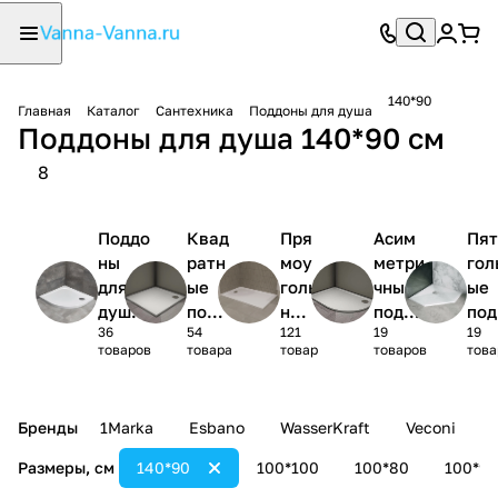
140*90
Главная
Каталог
Сантехника
Поддоны для душа
Поддоны для душа 140*90 см
8
Поддо
Квад
Пря
Асим
Пят
ны
ратн
моу
метри
гол
для
ые
голь
чные
ые
душа
подд
ные
поддо
под
36
54
121
19
19
1/4
оны
под
ны
ны
товаров
товара
товар
товаров
това
круга
для
дон
для
для
душа
ы
душа
ду
для
Бренды
1Marka
Esbano
WasserKraft
Veconi
душ
а
Размеры, см
140*90
100*100
100*80
100*90