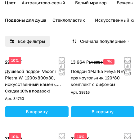
Цвет
Антрацитово-серый
Белый мрамор
Бежевый 
Поддоны для душа
Стеклопластик
Искусственный кам
Все фильтры
Сначала популярные
10%
29 179 ₽
13 664 ₽
-7%
14 693 ₽
Душевой поддон Veconi
Поддон 1Marka Freya NEW
Pietra W, 1200x800x30,
прямоугольник 120*80
искусственный камень,
комплект с сифоном
белый
Скидка 10% в подарок!
Арт.
39316
Арт.
34750
В корзину
В корзину
10%
10%
31 097 ₽
23 588 ₽