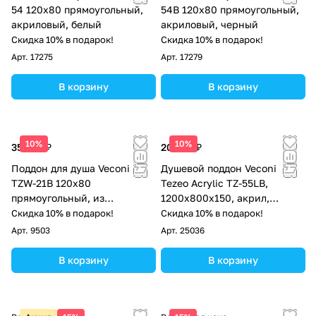
54 120х80 прямоугольный,
54B 120х80 прямоугольный,
акриловый, белый
акриловый, черный
Скидка 10% в подарок!
Скидка 10% в подарок!
Арт.
17275
Арт.
17279
В корзину
В корзину
10%
10%
35 676 ₽
20 700 ₽
Поддон для душа Veconi
Душевой поддон Veconi
TZW-21B 120х80
Tezeo Acrylic TZ-55LB,
прямоугольный, из
1200х800х150, акрил,
искусственного камня,
черный
Скидка 10% в подарок!
Скидка 10% в подарок!
черный под дерево
Арт.
9503
Арт.
25036
В корзину
В корзину