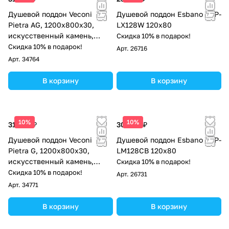
Душевой поддон Veconi
Душевой поддон Esbano ESP-
Pietra AG, 1200x800x30,
LX128W 120х80
искусственный камень,
Скидка 10% в подарок!
антрацитово-серый
Скидка 10% в подарок!
Арт.
26716
Арт.
34764
В корзину
В корзину
10%
10%
31 097 ₽
30 600 ₽
Душевой поддон Veconi
Душевой поддон Esbano ESP-
Pietra G, 1200x800x30,
LM128CB 120х80
искусственный камень,
Скидка 10% в подарок!
серый
Скидка 10% в подарок!
Арт.
26731
Арт.
34771
В корзину
В корзину