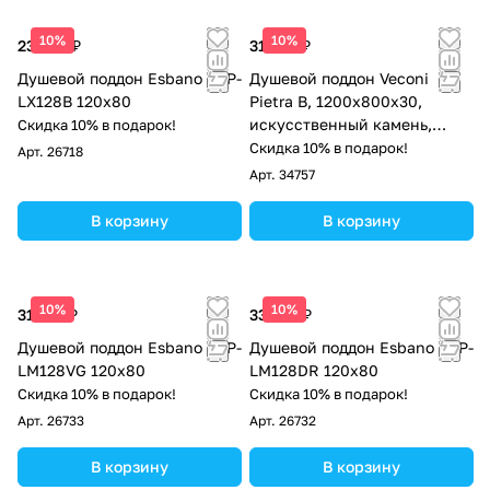
10%
10%
23 588 ₽
31 097 ₽
Душевой поддон Esbano ESP-
Душевой поддон Veconi
LX128B 120х80
Pietra B, 1200x800x30,
искусственный камень,
Скидка 10% в подарок!
черный
Скидка 10% в подарок!
Арт.
26718
Арт.
34757
В корзину
В корзину
10%
10%
31 875 ₽
33 788 ₽
Душевой поддон Esbano ESP-
Душевой поддон Esbano ESP-
LM128VG 120х80
LM128DR 120х80
Скидка 10% в подарок!
Скидка 10% в подарок!
Арт.
26733
Арт.
26732
В корзину
В корзину