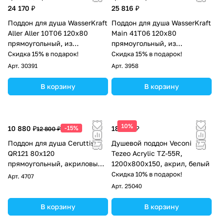
24 170 ₽
25 816 ₽
Поддон для душа WasserKraft
Поддон для душа WasserKraft
Aller Aller 10T06 120х80
Main 41T06 120х80
прямоугольный, из
прямоугольный, из
искусственного камня,
стеклопластика, белый
Скидка 15% в подарок!
Скидка 15% в подарок!
слоновая кость матовая
камень
Арт.
30391
Арт.
3958
В корзину
В корзину
10%
10 880 ₽
-15%
18 807 ₽
12 800 ₽
Поддон для душа Ceruttispa
Душевой поддон Veconi
QR121 80х120
Tezeo Acrylic TZ-55R,
прямоугольный, акриловый,
1200х800х150, акрил, белый
белый
Скидка 10% в подарок!
Арт.
4707
Арт.
25040
В корзину
В корзину