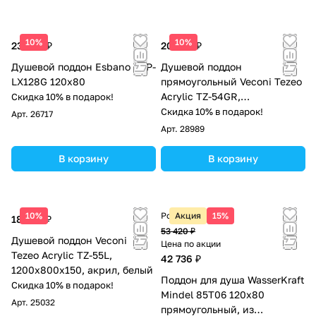
10%
10%
23 588 ₽
20 923 ₽
Душевой поддон Esbano ESP-
Душевой поддон
LX128G 120х80
прямоугольный Veconi Tezeo
Acrylic TZ-54GR,
Скидка 10% в подарок!
1200x800x150, акрил, серый
Скидка 10% в подарок!
Арт.
26717
матовый
Арт.
28989
В корзину
В корзину
10%
Розничная цена
Акция
15%
18 807 ₽
53 420 ₽
Душевой поддон Veconi
Цена по акции
Tezeo Acrylic TZ-55L,
42 736 ₽
1200х800х150, акрил, белый
Поддон для душа WasserKraft
Скидка 10% в подарок!
Mindel 85T06 120х80
Арт.
25032
прямоугольный, из