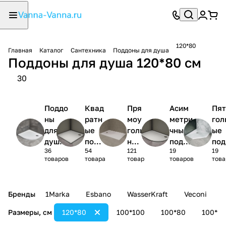
120*80
Главная
Каталог
Сантехника
Поддоны для душа
Поддоны для душа 120*80 см
30
Поддо
Квад
Пря
Асим
Пят
ны
ратн
моу
метри
гол
для
ые
голь
чные
ые
душа
подд
ные
поддо
под
36
54
121
19
19
1/4
оны
под
ны
ны
товаров
товара
товар
товаров
това
круга
для
дон
для
для
душа
ы
душа
ду
для
Бренды
1Marka
Esbano
WasserKraft
Veconi
душ
а
Размеры, см
120*80
100*100
100*80
100*90