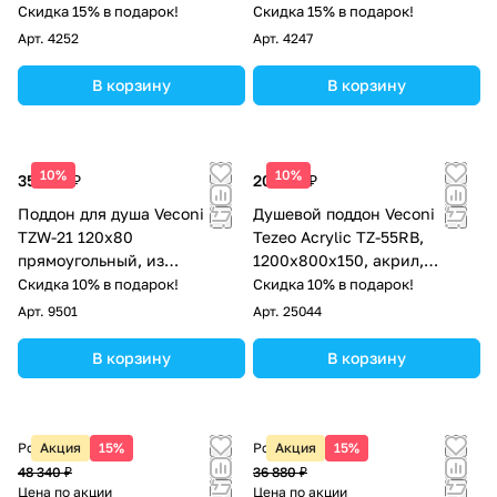
искусственного камня,
искусственного камня,
Скидка 15% в подарок!
Скидка 15% в подарок!
черный матовый
серый матовый
Арт.
4252
Арт.
4247
В корзину
В корзину
10%
10%
35 676 ₽
20 700 ₽
Поддон для душа Veconi
Душевой поддон Veconi
TZW-21 120х80
Tezeo Acrylic TZ-55RB,
прямоугольный, из
1200х800х150, акрил,
искусственного камня,
черный
Скидка 10% в подарок!
Скидка 10% в подарок!
белый под дерево
Арт.
9501
Арт.
25044
В корзину
В корзину
Розничная цена
Акция
15%
Розничная цена
Акция
15%
48 340 ₽
36 880 ₽
Цена по акции
Цена по акции