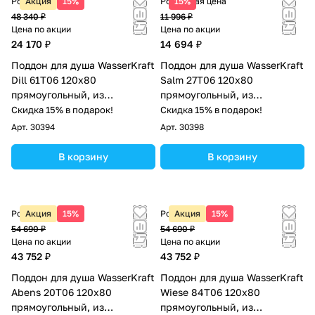
Розничная цена
Акция
15%
Розничная цена
15%
48 340 ₽
11 996 ₽
Цена по акции
Цена по акции
24 170 ₽
14 694 ₽
Поддон для душа WasserKraft
Поддон для душа WasserKraft
Dill 61T06 120х80
Salm 27T06 120х80
прямоугольный, из
прямоугольный, из
искусственного камня,
искусственного камня,
Скидка 15% в подарок!
Скидка 15% в подарок!
черный матовый
белый
Арт.
30394
Арт.
30398
В корзину
В корзину
Розничная цена
Акция
15%
Розничная цена
Акция
15%
54 690 ₽
54 690 ₽
Цена по акции
Цена по акции
43 752 ₽
43 752 ₽
Поддон для душа WasserKraft
Поддон для душа WasserKraft
Abens 20T06 120х80
Wiese 84T06 120х80
прямоугольный, из
прямоугольный, из