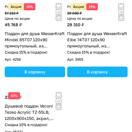
Розничная цена
Акция
15%
Розничная цена
Акция
15%
57 210 ₽
39 080 ₽
Цена по акции
Цена по акции
45 768 ₽
29 310 ₽
Поддон для душа WasserKraft
Поддон для душа WasserKraft
Mindel 85T07 120х90
Elbe 74T07 120х90
прямоугольный, из
прямоугольный, из
искусственного камня,
стеклопластика, черный
Скидка 15% в подарок!
Скидка 15% в подарок!
белый матовый
Арт.
4256
Арт.
3955
В корзину
В корзину
10%
23 302 ₽
Душевой поддон Veconi
Tezeo Acrylic TZ-55LB,
1200х900х150, акрил,
черный
Скидка 10% в подарок!
Арт.
25037