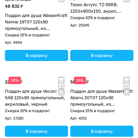
Tezeo Acrylic TZ-55RB,
48 832 ₽
1200х900х150, акрил,
Поддон для душа WasserKraft
черный
Скидка 10% в подарок!
Neime 19T07 120х90
Арт.
25045
прямоугольный, из
искусственного камня,
Скидка 15% в подарок!
черный мрамор
Арт.
9404
В корзину
В корзину
10%
15%
22 356 ₽
58 490 ₽
Поддон для душа Veconi TZ-
Поддон для душа WasserKraft
54B 120х90 прямоугольный,
Abens 20T07 120х90
акриловый, черный
прямоугольный, из
искусственного камня,
Скидка 10% в подарок!
Скидка 15% в подарок!
черный матовый
Арт.
17280
Арт.
4251
В корзину
В корзину