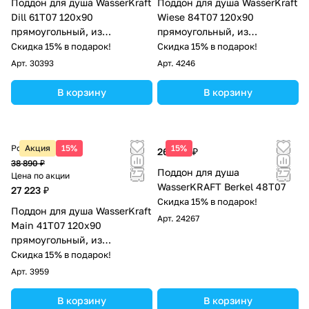
Поддон для душа WasserKraft
Поддон для душа WasserKraft
Dill 61T07 120х90
Wiese 84T07 120х90
прямоугольный, из
прямоугольный, из
искусственного камня,
искусственного камня,
Скидка 15% в подарок!
Скидка 15% в подарок!
черный матовый
серый матовый
Арт.
30393
Арт.
4246
В корзину
В корзину
Розничная цена
Акция
15%
15%
26 390 ₽
38 890 ₽
Поддон для душа
Цена по акции
WasserKRAFT Berkel 48T07
27 223 ₽
Скидка 15% в подарок!
Поддон для душа WasserKraft
Арт.
24267
Main 41T07 120х90
прямоугольный, из
стеклопластика, белый
Скидка 15% в подарок!
камень
Арт.
3959
В корзину
В корзину