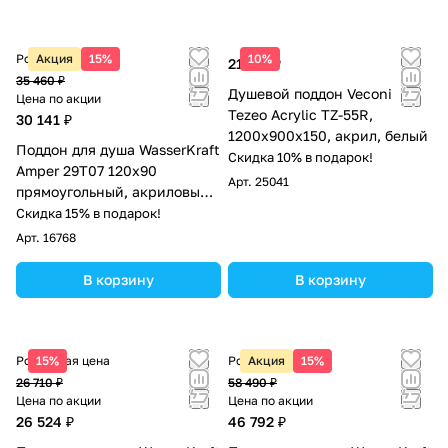
Розничная цена
Акция
15%
10%
21 173 ₽
35 460 ₽
Душевой поддон Veconi
Цена по акции
Tezeo Acrylic TZ-55R,
30 141 ₽
1200х900х150, акрил, белый
Поддон для душа WasserKraft
Скидка 10% в подарок!
Amper 29T07 120х90
Арт.
25041
прямоугольный, акриловый,
белый
Скидка 15% в подарок!
Арт.
16768
В корзину
В корзину
Розничная цена
15%
Розничная цена
Акция
15%
26 710 ₽
58 490 ₽
Цена по акции
Цена по акции
26 524 ₽
46 792 ₽