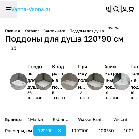
120*90
Главная
Каталог
Сантехника
Поддоны для душа
Поддоны для душа 120*90 см
35
Поддо
Квад
Пря
Асим
Пят
ны
ратн
моу
метри
гол
для
ые
голь
чные
ые
душа
подд
ные
поддо
под
36
54
121
19
19
1/4
оны
под
ны
ны
товаров
товара
товар
товаров
това
круга
для
дон
для
для
душа
ы
душа
ду
для
Бренды
1Marka
Esbano
WasserKraft
Veconi
душ
а
Размеры, см
120*90
100*100
100*80
100*90