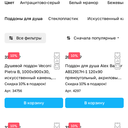
Цвет
Антрацитово-серый
Белый мрамор
Бежевый 
Поддоны для душа
Стеклопластик
Искусственный кам
Все фильтры
Сначала популярные
10%
10%
31 097 ₽
20 365 ₽
Душевой поддон Veconi
Поддон для душа Aleх Baitler
Pietra B, 1000x900x30,
AB12917H-1 120х90
искусственный камень,
прямоугольный, акриловый,
черный
белый
Скидка 10% в подарок!
Скидка 10% в подарок!
Арт.
34756
Арт.
4297
В корзину
В корзину
10%
10%
33 015 ₽
31 097 ₽