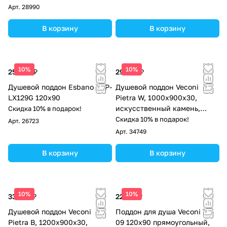
матовый
Арт.
28990
В корзину
В корзину
10%
10%
25 500 ₽
29 179 ₽
Душевой поддон Esbano ESP-
Душевой поддон Veconi
LX129G 120х90
Pietra W, 1000x900x30,
искусственный камень,
Скидка 10% в подарок!
белый
Скидка 10% в подарок!
Арт.
26723
Арт.
34749
В корзину
В корзину
10%
10%
33 015 ₽
22 177 ₽
Душевой поддон Veconi
Поддон для душа Veconi TZ-
Pietra B, 1200x900x30,
09 120х90 прямоугольный,