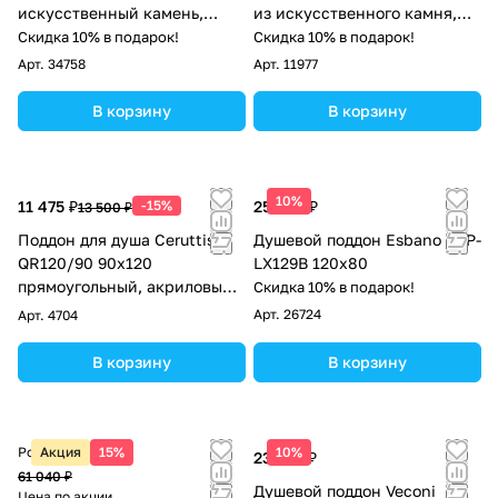
искусственный камень,
из искусственного камня,
черный
белый
Скидка 10% в подарок!
Скидка 10% в подарок!
Арт.
34758
Арт.
11977
В корзину
В корзину
10%
11 475 ₽
-15%
25 500 ₽
13 500 ₽
Поддон для душа Ceruttispa
Душевой поддон Esbano ESP-
QR120/90 90х120
LX129B 120х80
прямоугольный, акриловый,
Скидка 10% в подарок!
белый
Арт.
26724
Арт.
4704
В корзину
В корзину
Розничная цена
Акция
15%
10%
23 302 ₽
61 040 ₽
Душевой поддон Veconi
Цена по акции