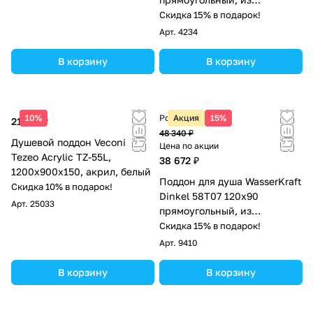
искусственного камня,
Скидка 15% в подарок!
белый мрамор
Арт.
4234
В корзину
В корзину
10%
Розничная цена
Акция
15%
21 173 ₽
48 340 ₽
Душевой поддон Veconi
Цена по акции
Tezeo Acrylic TZ-55L,
38 672 ₽
1200х900х150, акрил, белый
Поддон для душа WasserKraft
Скидка 10% в подарок!
Dinkel 58T07 120х90
Арт.
25033
прямоугольный, из
искусственного камня,
Скидка 15% в подарок!
белый глянец
Арт.
9410
В корзину
В корзину