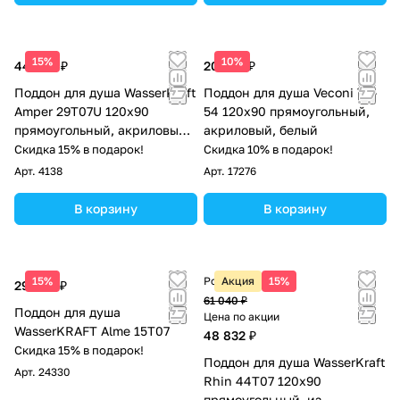
15%
10%
44 930 ₽
20 324 ₽
Поддон для душа WasserKraft
Поддон для душа Veconi TZ-
Amper 29T07U 120х90
54 120х90 прямоугольный,
прямоугольный, акриловый,
акриловый, белый
белый
Скидка 15% в подарок!
Скидка 10% в подарок!
Арт.
4138
Арт.
17276
В корзину
В корзину
15%
Розничная цена
Акция
15%
29 360 ₽
61 040 ₽
Поддон для душа
Цена по акции
WasserKRAFT Alme 15T07
48 832 ₽
Скидка 15% в подарок!
Поддон для душа WasserKraft
Арт.
24330
Rhin 44T07 120х90
прямоугольный, из