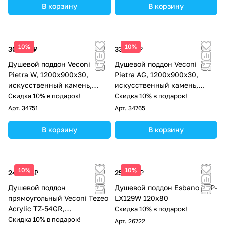
В корзину
В корзину
10%
10%
30 823 ₽
33 015 ₽
Душевой поддон Veconi
Душевой поддон Veconi
Pietra W, 1200x900x30,
Pietra AG, 1200x900x30,
искусственный камень,
искусственный камень,
белый
антрацитово-серый
Скидка 10% в подарок!
Скидка 10% в подарок!
Арт.
34751
Арт.
34765
В корзину
В корзину
10%
10%
24 044 ₽
25 500 ₽
Душевой поддон
Душевой поддон Esbano ESP-
прямоугольный Veconi Tezeo
LX129W 120х80
Acrylic TZ-54GR,
Скидка 10% в подарок!
1200x900x150, акрил, серый
Скидка 10% в подарок!
Арт.
26722