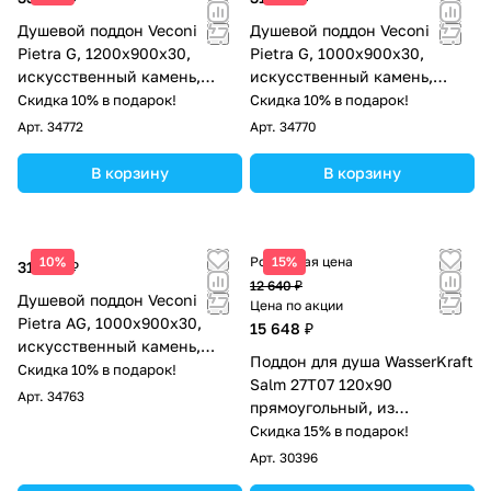
Душевой поддон Veconi
Душевой поддон Veconi
Pietra G, 1200x900x30,
Pietra G, 1000x900x30,
искусственный камень,
искусственный камень,
серый
серый
Скидка 10% в подарок!
Скидка 10% в подарок!
Арт.
34772
Арт.
34770
В корзину
В корзину
10%
Розничная цена
15%
31 097 ₽
12 640 ₽
Душевой поддон Veconi
Цена по акции
Pietra AG, 1000x900x30,
15 648 ₽
искусственный камень,
Поддон для душа WasserKraft
антрацитово-серый
Скидка 10% в подарок!
Salm 27T07 120х90
Арт.
34763
прямоугольный, из
искусственного камня,
Скидка 15% в подарок!
белый
Арт.
30396