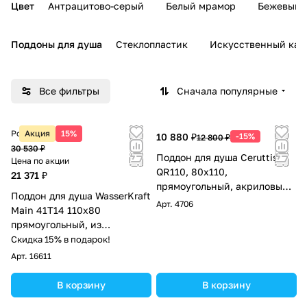
Цвет
Антрацитово-серый
Белый мрамор
Бежевый 
Поддоны для душа
Стеклопластик
Искусственный кам
Все фильтры
Сначала популярные
Розничная цена
Акция
15%
10 880 ₽
-15%
12 800 ₽
30 530 ₽
Поддон для душа Ceruttispa
Цена по акции
QR110, 80х110,
21 371 ₽
прямоугольный, акриловый,
Поддон для душа WasserKraft
белый
Арт.
4706
Main 41T14 110х80
прямоугольный, из
стеклопластика, белый
Скидка 15% в подарок!
Арт.
16611
В корзину
В корзину