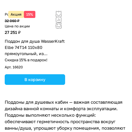
Розничная цена
Акция
15%
32 060 ₽
Цена по акции
27 251 ₽
Поддон для душа WasserKraft
Elbe 74T14 110х80
прямоугольный, из
стеклопластика, черный
Скидка 15% в подарок!
Арт.
16620
В корзину
Поддоны для душевых кабин — важная составляющая
дизайна ванной комнаты и комфорта эксплуатации.
Поддоны выполняют несколько функций:
обеспечивают герметичность пространства вокруг
ванны/душа, упрощают уборку помещения, позволяют