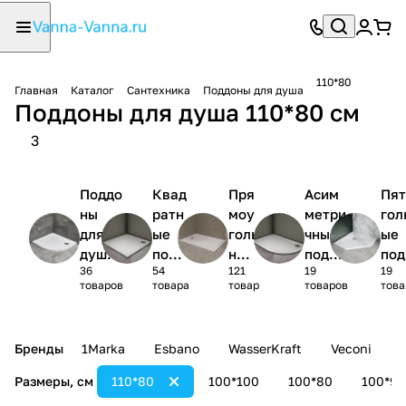
110*80
Главная
Каталог
Сантехника
Поддоны для душа
Поддоны для душа 110*80 см
3
Поддо
Квад
Пря
Асим
Пят
ны
ратн
моу
метри
гол
для
ые
голь
чные
ые
душа
подд
ные
поддо
под
36
54
121
19
19
1/4
оны
под
ны
ны
товаров
товара
товар
товаров
това
круга
для
дон
для
для
душа
ы
душа
ду
для
Бренды
1Marka
Esbano
WasserKraft
Veconi
душ
а
Размеры, см
110*80
100*100
100*80
100*90