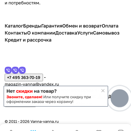
и потребностям.
Каталог
Бренды
Гарантия
Обмен и возврат
Оплата
Контакты
О компании
Доставка
Услуги
Самовывоз
Кредит и рассрочка
+7 495 363-70-19
magazin-vanna@yandex.ru
г. Москва, Митино, улица Пятницкое шоссе 47
Нет
скидки
на товар?
Звоните, сделаем!
Или получите скидку при
оформлении заказа через корзину!
Темная тема
Конфиденциальность
Оферта
© 2011 - 2026 Vanna-vanna.ru