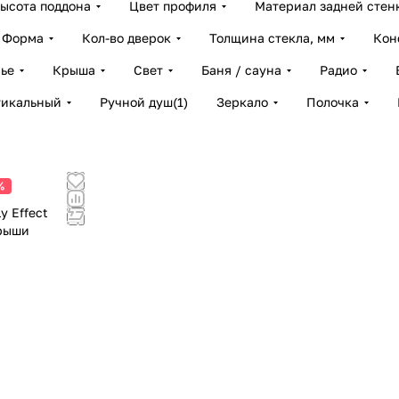
ысота поддона
Цвет профиля
Материал задней стен
Форма
Кол-во дверок
Толщина стекла, мм
Кон
ье
Крыша
Свет
Баня / сауна
Радио
тикальный
Ручной душ
(
1
)
Зеркало
Полочка
%
y Effect
крыши