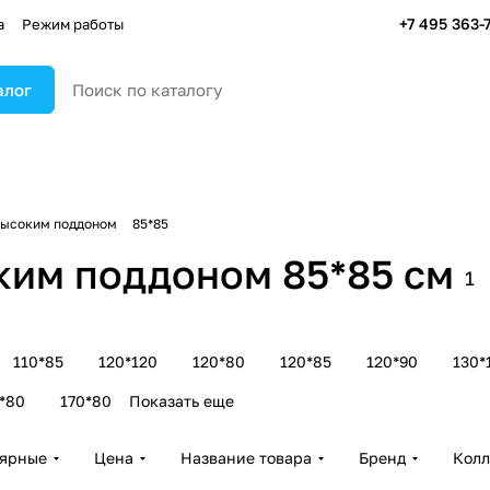
+7 495 363-
а
Режим работы
алог
высоким поддоном
85*85
ким поддоном 85*85 см
1
110*85
120*120
120*80
120*85
120*90
130*
*80
170*80
Показать еще
лярные
Цена
Название товара
Бренд
Колл