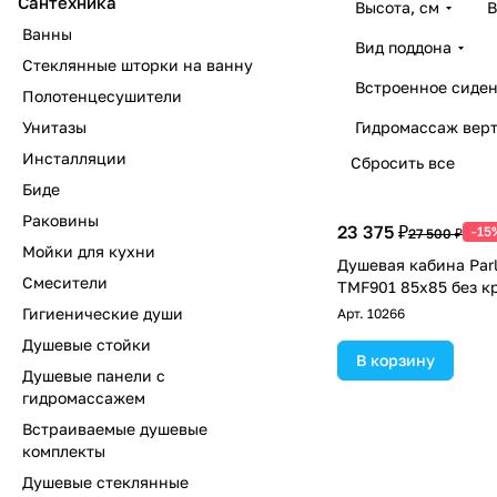
Сантехника
Высота, см
В
Ванны
Вид поддона
Стеклянные шторки на ванну
Встроенное сиден
Полотенцесушители
Унитазы
Гидромассаж вер
Инсталляции
Сбросить все
Биде
Раковины
23 375 ₽
-15
27 500 ₽
Мойки для кухни
Душевая кабина Parl
Смесители
TMF901 85x85 без 
Гигиенические души
Арт.
10266
Душевые стойки
В корзину
Душевые панели с
гидромассажем
Встраиваемые душевые
комплекты
Душевые стеклянные