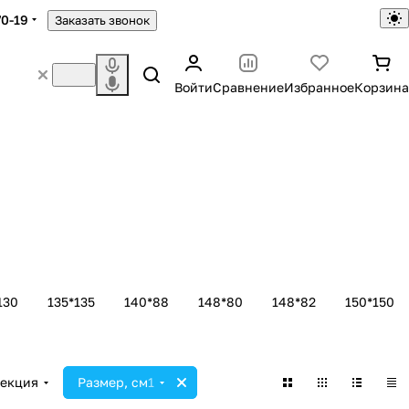
70-19
Заказать звонок
Войти
Сравнение
Избранное
Корзина
130
135*135
140*88
148*80
148*82
150*150
екция
Размер, см
1