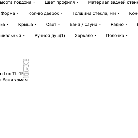
ысота поддона
Цвет профиля
Материал задней стен
Форма
Кол-во дверок
Толщина стекла, мм
Кон
ье
Крыша
Свет
Баня / сауна
Радио
тикальный
Ручной душ
(
1
)
Зеркало
Полочка
o Lux TL-1506
я баня хамам
!