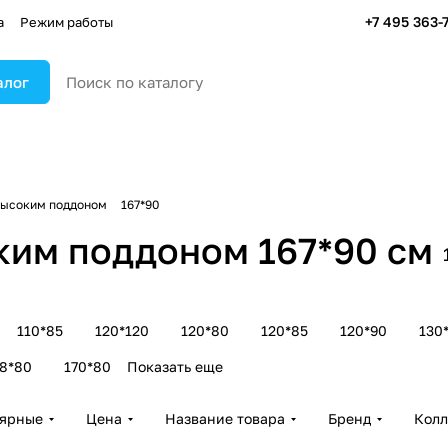
+7 495 363-
а
Режим работы
алог
высоким поддоном
167*90
ким поддоном 167*90 см
110*85
120*120
120*80
120*85
120*90
130
8*80
170*80
Показать еще
лярные
Цена
Название товара
Бренд
Колл