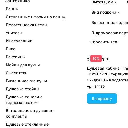
Сантехника
Высота, см
В
Ванны
Вид поддона
Стеклянные шторки на ванну
Встроенное сиден
Полотенцесушители
Унитазы
Гидромассаж вер
Инсталляции
Сбросить все
Биде
Раковины
10%
258 200 ₽
Мойки для кухни
Душевая кабина Tim
Смесители
167*90*220, турецка
Скидка 10% в подарок
Гигиенические души
Арт.
34489
Душевые стойки
Душевые панели с
В корзину
гидромассажем
Встраиваемые душевые
комплекты
Душевые стеклянные