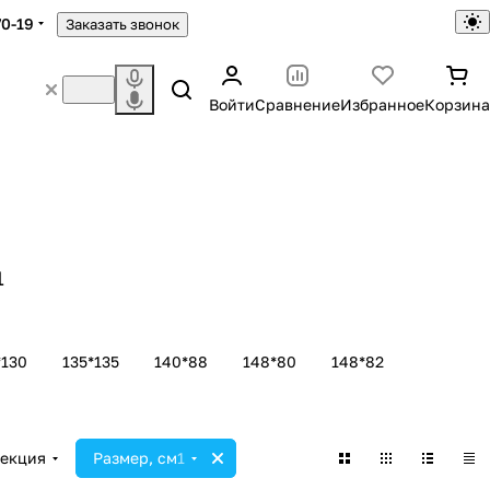
70-19
Заказать звонок
Войти
Сравнение
Избранное
Корзина
1
*130
135*135
140*88
148*80
148*82
екция
Размер, см
1