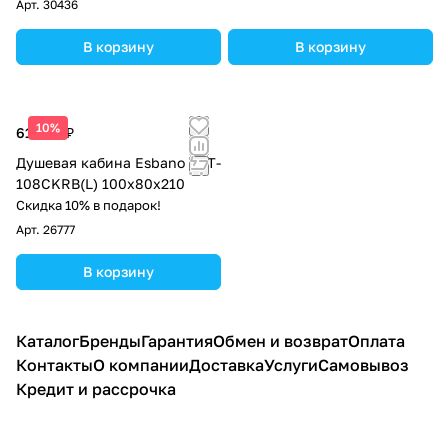
Арт.
30436
В корзину
В корзину
10%
61 200 ₽
Душевая кабина Esbano EST-
108CKRB(L) 100x80x210
Скидка 10% в подарок!
Арт.
26777
В корзину
Каталог
Бренды
Гарантия
Обмен и возврат
Оплата
Контакты
О компании
Доставка
Услуги
Самовывоз
Кредит и рассрочка