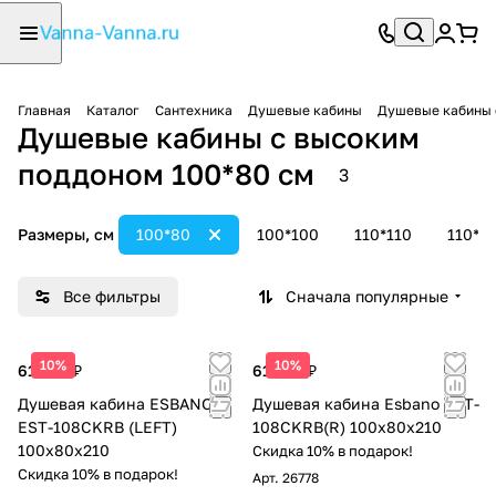
Главная
Каталог
Сантехника
Душевые кабины
Душевые кабины 
Душевые кабины с высоким
поддоном 100*80 см
3
Размеры, см
100*80
100*100
110*110
110*8
Все фильтры
Сначала популярные
10%
10%
61 200 ₽
61 200 ₽
Душевая кабина ESBANO
Душевая кабина Esbano EST-
EST-108CKRB (LEFT)
108CKRB(R) 100x80x210
100х80х210
Скидка 10% в подарок!
Скидка 10% в подарок!
Арт.
26778