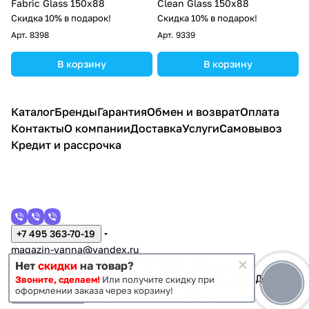
Fabric Glass 150х88
Clean Glass 150х88
Скидка 10% в подарок!
Скидка 10% в подарок!
Арт.
8398
Арт.
9339
В корзину
В корзину
Каталог
Бренды
Гарантия
Обмен и возврат
Оплата
Контакты
О компании
Доставка
Услуги
Самовывоз
Кредит и рассрочка
+7 495 363-70-19
magazin-vanna@yandex.ru
г. Москва, Митино, улица Пятницкое шоссе 47
Нет
скидки
на товар?
Звоните, сделаем!
Или получите скидку при
оформлении заказа через корзину!
Темная тема
Конфиденциальность
Оферта