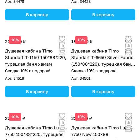
Арт.
34478
Арт.
34428
В корзину
В корзину
10%
10%
205 700 ₽
188 000 ₽
Душевая кабина Timo
Душевая кабина Timo
Standart T-1150 150*88*220,
Standart T-6650 Silver Fabric
турецкая баня хамам
(150*88*220), турецкая баня
хамам
Скидка 10% в подарок!
Скидка 10% в подарок!
Арт.
34519
Арт.
34501
В корзину
В корзину
10%
10%
277 300 ₽
232 500 ₽
Душевая кабина Timo Lux T-
Душевая кабина Timo Lux T-
7750 150*88*220, турецкая
7750 New 150х88