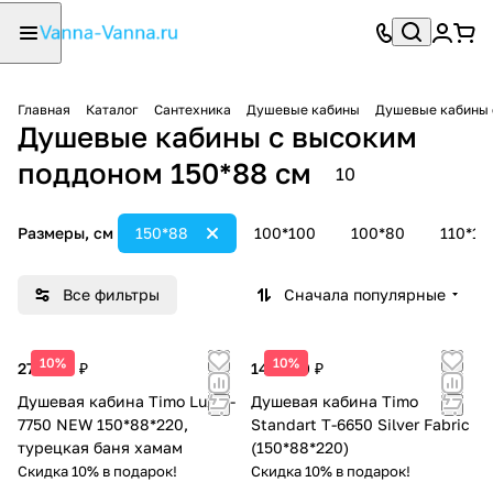
Главная
Каталог
Сантехника
Душевые кабины
Душевые кабины 
Душевые кабины с высоким
поддоном 150*88 см
10
Размеры, см
150*88
100*100
100*80
110*11
Все фильтры
Сначала популярные
10%
10%
277 300 ₽
143 200 ₽
Душевая кабина Timo Lux T-
Душевая кабина Timo
7750 NEW 150*88*220,
Standart T-6650 Silver Fabric
турецкая баня хамам
(150*88*220)
Скидка 10% в подарок!
Скидка 10% в подарок!