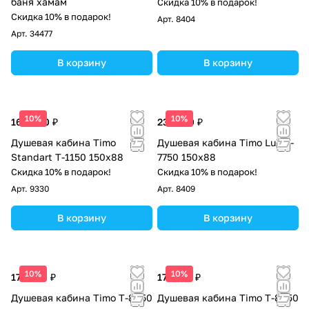
баня хамам
Скидка 10% в подарок!
Скидка 10% в подарок!
Арт.
8404
Арт.
34477
В корзину
В корзину
10%
10%
160 900 ₽
232 500 ₽
Душевая кабина Timo
Душевая кабина Timo Lux T-
Standart T-1150 150х88
7750 150х88
Скидка 10% в подарок!
Скидка 10% в подарок!
Арт.
9330
Арт.
8409
В корзину
В корзину
10%
10%
175 800 ₽
177 500 ₽
Душевая кабина Timo Т-8850
Душевая кабина Timo T-8850