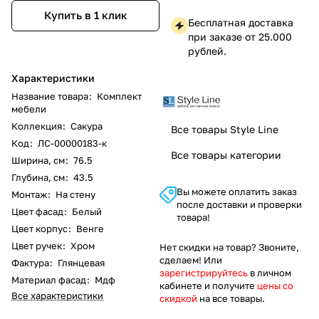
Купить в 1 клик
Бесплатная доставка
при заказе от 25.000
рублей.
Характеристики
Название товара
:
Комплект
мебели
Коллекция
:
Сакура
Все товары Style Line
Код
:
ЛС-00000183-к
Все товары категории
Ширина, см
:
76.5
Глубина, см
:
43.5
Вы можете оплатить заказ
Монтаж
:
На стену
после доставки и проверки
Цвет фасад
:
Белый
товара!
Цвет корпус
:
Венге
Цвет ручек
:
Хром
Нет скидки на товар? Звоните,
сделаем! Или
Фактура
:
Глянцевая
зарегистрируйтесь
в личном
Материал фасад
:
Мдф
кабинете и получите
цены со
Все характеристики
скидкой
на все товары.