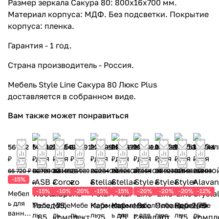
Размер зеркала Сакура 80: 800x16x700 мм.
Материал корпуса: МДФ. Без подсветки. Покрытие
корпуса: пленка.
Гарантия - 1 год.
Страна производитель - Россия.
Мебель Style Line Сакура 80 Люкс Plus
доставляется в собранном виде.
Вам также может понравиться
56 712
56 712
29 849
16 791
22 299
22 887
21 731
24 738
25 253
18 744
₽
₽
₽
₽
₽
₽
₽
₽
₽
₽
66 720 ₽
66 720
33 165
20 989
26 234
26 926
27 164
30 923
31 566
21 300
-15%
₽
₽
₽
₽
₽
₽
₽
₽
₽
-15%
-10%
-20%
-15%
-15%
-20%
-20%
-20%
-12%
Мебел
ь для
Мебе
Мебе
Мебе
Мебе
Мебел
Мебел
Мебе
Мебе
Мебе
ванно
ль
ль
ль
ль
ь для
ь для
ль
ль
ль