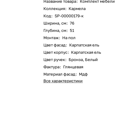
Название товара
:
Комплект мебели
Коллекция
:
Кармела
Код
:
SP-00000179-к
Ширина, см
:
76
Глубина, см
:
51
Монтаж
:
На пол
Цвет фасад
:
Карпатская ель
Цвет корпус
:
Карпатская ель
Цвет ручек
:
Бронза, Белый
Фактура
:
Глянцевая
Материал фасад
:
Мдф
Все характеристики