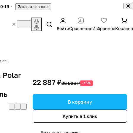
70-19
Заказать звонок
Войти
Сравнение
Избранное
Корзина
я ель
 Polar
22 887 ₽
26 926 ₽
-15%
ль
В корзину
Купить в 1 клик
Рассчитать доставку