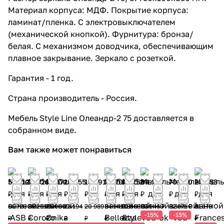
Материал корпуса: МДФ. Покрытие корпуса:
ламинат/пленка. С электровыключателем
(механической кнопкой). Фурнитура: бронза/
белая. С механизмом доводчика, обеспечивающим
плавное закрывание. Зеркало с розеткой.
Гарантия - 1 год.
Страна производитель - Россия.
Мебель Style Line Олеандр-2 75 доставляется в
собранном виде.
Вам также может понравиться
56 712
31 726
22 572
18 555
16 791
29 700
25 253
84 189
70 440
28 053
₽
₽
₽
₽
₽
₽
₽
₽
₽
₽
66 720
35 251
25 080
23 194
20 989
34 941
31 566
99 046 ₽
82 871 ₽
31 170
-15%
-15%
₽
₽
₽
₽
₽
₽
₽
₽