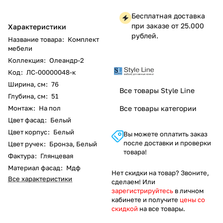
Бесплатная доставка
при заказе от 25.000
Характеристики
рублей.
Название товара
:
Комплект
мебели
Коллекция
:
Олеандр-2
Код
:
ЛС-00000048-к
Ширина, см
:
76
Все товары Style Line
Глубина, см
:
51
Монтаж
:
На пол
Все товары категории
Цвет фасад
:
Белый
Цвет корпус
:
Белый
Вы можете оплатить заказ
после доставки и проверки
Цвет ручек
:
Бронза, Белый
товара!
Фактура
:
Глянцевая
Материал фасад
:
Мдф
Нет скидки на товар? Звоните,
Все характеристики
сделаем! Или
зарегистрируйтесь
в личном
кабинете и получите
цены со
скидкой
на все товары.