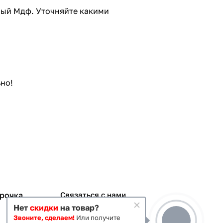
нный Мдф. Уточняйте какими
но!
срочка
Связаться с нами
Нет
скидки
на товар?
+7 495 363-70-19
Звоните, сделаем!
Или получите