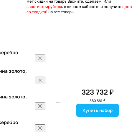
Нет скидки на товар? Звоните, сделаем! Или
зарегистрируйтесь
в личном кабинете и получите
цены
со скидкой
на все товары.
 серебро
ина золото,
323 732 ₽
ина золото,
380 861 ₽
Купить набор
 серебро