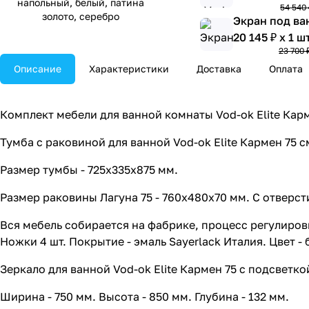
напольный, белый, патина
54 540 
золото, серебро
Экран под ва
20 145 ₽ x 1 ш
23 700 
Экран под ва
Описание
Характеристики
Доставка
Оплата
22 912 ₽ x 1 ш
26 955 
Экран под ва
Комплект мебели для ванной комнаты Vod-ok Elite Карм
серебро
23 894 ₽ x 1 ш
Тумба с раковиной для ванной Vod-ok Elite Кармен 75 с
28 110
Размер тумбы - 725х335х875 мм.
Размер раковины Лагуна 75 - 760х480х70 мм. С отверс
Вся мебель собирается на фабрике, процесс регулиров
Ножки 4 шт. Покрытие - эмаль Sayerlack Италия. Цвет - 
Зеркало для ванной Vod-ok Elite Кармен 75 с подсветкой
Ширина - 750 мм. Высота - 850 мм. Глубина - 132 мм.