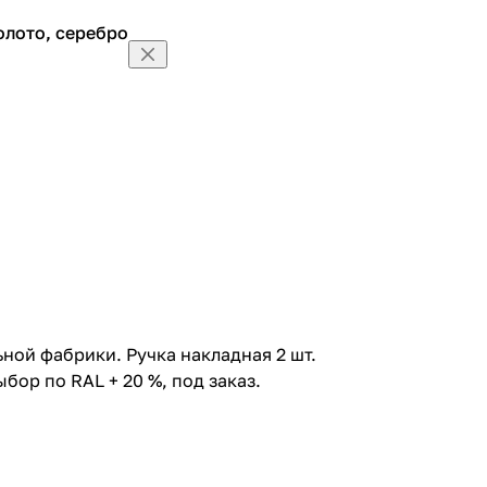
олото, серебро
олото, серебро
олото,
ной фабрики. Ручка накладная 2 шт.
ыбор по RAL + 20 %, под заказ.