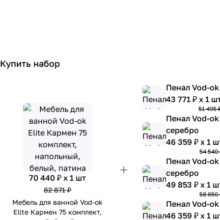
Купить набор
Пенал Vod-ok
43 771 ₽ x 1 ш
51 495 
Пенал Vod-ok 
серебро
46 359 ₽ x 1 ш
54 540 
Пенал Vod-ok 
серебро
70 440 ₽ x 1 шт
49 853 ₽ x 1 ш
82 871 ₽
58 650 
Мебель для ванной Vod-ok
Пенал Vod-ok
Elite Кармен 75 комплект,
46 359 ₽ x 1 ш