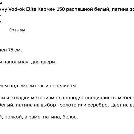
₽
нну Vod-ok Elite Кармен 150 распашной белый, патина з
т
₽
нну Vod-ok Elite Кармен 170 распашной белый, патина з
Отзывы
т
₽
нну Vod-ok Elite Кармен 180 распашной белый, патина з
ен 75 см.
т
м напольная, две двери.
 ₽
тием под смеситель и переливом.
ки и отладки механизмов проводят специалисты мебель
белый, патина на выбор - золото или серебро. Цвет на в
, полкой, в раме, патина, белое.