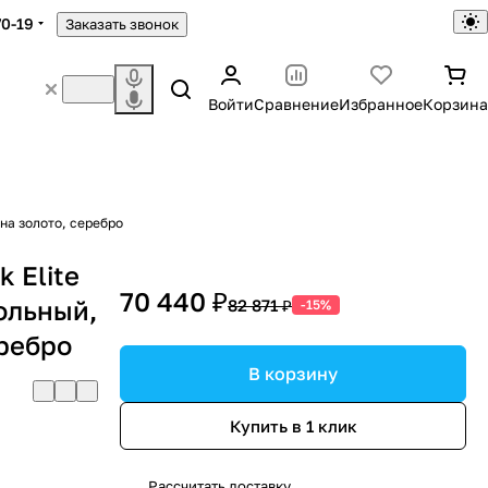
70-19
Заказать звонок
Войти
Сравнение
Избранное
Корзина
ина золото, серебро
 Elite
70 440 ₽
ольный,
82 871 ₽
-15%
еребро
В корзину
Купить в 1 клик
Рассчитать доставку