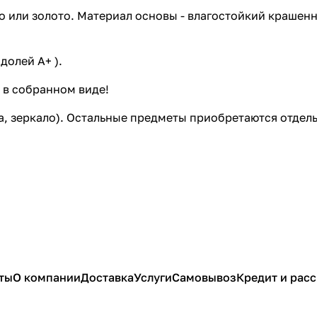
бро или золото. Материал основы - влагостойкий краше
долей А+ ).
я в собранном виде!
а, зеркало). Остальные предметы приобретаются отдель
ты
О компании
Доставка
Услуги
Самовывоз
Кредит и рас