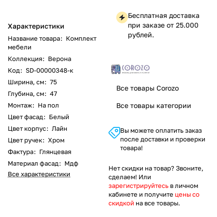
Бесплатная доставка
при заказе от 25.000
Характеристики
рублей.
Название товара
:
Комплект
мебели
Коллекция
:
Верона
Код
:
SD-00000348-к
Ширина, см
:
75
Все товары Corozo
Глубина, см
:
47
Монтаж
:
На пол
Все товары категории
Цвет фасад
:
Белый
Цвет корпус
:
Лайн
Вы можете оплатить заказ
после доставки и проверки
Цвет ручек
:
Хром
товара!
Фактура
:
Глянцевая
Материал фасад
:
Мдф
Нет скидки на товар? Звоните,
Все характеристики
сделаем! Или
зарегистрируйтесь
в личном
кабинете и получите
цены со
скидкой
на все товары.