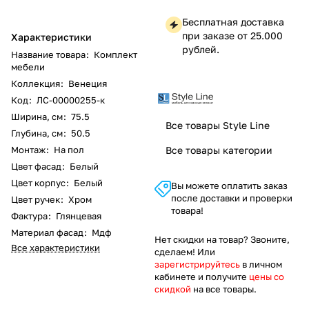
Бесплатная доставка
при заказе от 25.000
Характеристики
рублей.
Название товара
:
Комплект
мебели
Коллекция
:
Венеция
Код
:
ЛС-00000255-к
Ширина, см
:
75.5
Все товары Style Line
Глубина, см
:
50.5
Монтаж
:
На пол
Все товары категории
Цвет фасад
:
Белый
Цвет корпус
:
Белый
Вы можете оплатить заказ
после доставки и проверки
Цвет ручек
:
Хром
товара!
Фактура
:
Глянцевая
Материал фасад
:
Мдф
Нет скидки на товар? Звоните,
Все характеристики
сделаем! Или
зарегистрируйтесь
в личном
кабинете и получите
цены со
скидкой
на все товары.