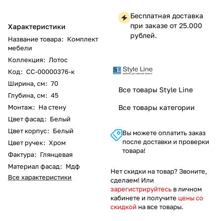
Бесплатная доставка
при заказе от 25.000
Характеристики
рублей.
Название товара
:
Комплект
мебели
Коллекция
:
Лотос
Код
:
СС-00000376-к
Ширина, см
:
70
Все товары Style Line
Глубина, см
:
45
Монтаж
:
На стену
Все товары категории
Цвет фасад
:
Белый
Цвет корпус
:
Белый
Вы можете оплатить заказ
после доставки и проверки
Цвет ручек
:
Хром
товара!
Фактура
:
Глянцевая
Материал фасад
:
Мдф
Нет скидки на товар? Звоните,
Все характеристики
сделаем! Или
зарегистрируйтесь
в личном
кабинете и получите
цены со
скидкой
на все товары.