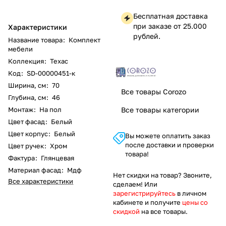
Бесплатная доставка
при заказе от 25.000
Характеристики
рублей.
Название товара
:
Комплект
мебели
Коллекция
:
Техас
Код
:
SD-00000451-к
Ширина, см
:
70
Все товары Corozo
Глубина, см
:
46
Монтаж
:
На пол
Все товары категории
Цвет фасад
:
Белый
Цвет корпус
:
Белый
Вы можете оплатить заказ
после доставки и проверки
Цвет ручек
:
Хром
товара!
Фактура
:
Глянцевая
Материал фасад
:
Мдф
Нет скидки на товар? Звоните,
Все характеристики
сделаем! Или
зарегистрируйтесь
в личном
кабинете и получите
цены со
скидкой
на все товары.