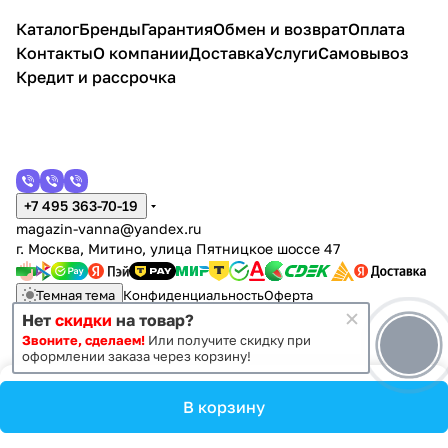
осина
сной,
лект,
ьный,
компл
лект,
компл
напо
подв
ной,
Каталог
Бренды
Гарантия
Обмен и возврат
Оплата
бел/
белый
напо
Ясень
ект,
напо
ект,
льны
есно
орино
бел
Контакты
О компании
Доставка
Услуги
Самовывоз
, хром
льны
шимо
напол
льны
напол
й,
й,
ко/бел
лакобе
й,
светл
ьный,
й,
ьный,
белы
крас
лакобе
Кредит и рассрочка
ль
белы
ый
белый
белы
белы
й
ный
ль
й
й
й
+7 495 363-70-19
magazin-vanna@yandex.ru
г. Москва, Митино, улица Пятницкое шоссе 47
Темная тема
Конфиденциальность
Оферта
Нет
скидки
на товар?
Звоните, сделаем!
Или получите скидку при
© 2011 - 2026 Vanna-vanna.ru
оформлении заказа через корзину!
В корзину