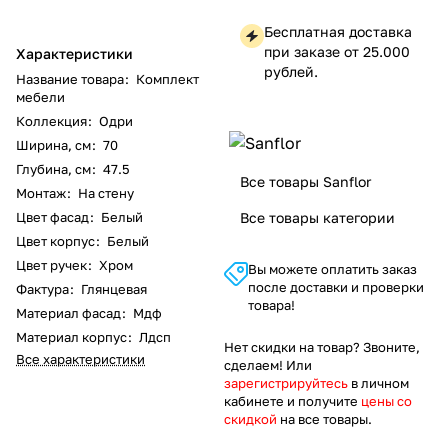
Бесплатная доставка
при заказе от 25.000
Характеристики
рублей.
Название товара
:
Комплект
мебели
Коллекция
:
Одри
Ширина, см
:
70
Глубина, см
:
47.5
Все товары Sanflor
Монтаж
:
На стену
Цвет фасад
:
Белый
Все товары категории
Цвет корпус
:
Белый
Цвет ручек
:
Хром
Вы можете оплатить заказ
после доставки и проверки
Фактура
:
Глянцевая
товара!
Материал фасад
:
Мдф
Материал корпус
:
Лдсп
Нет скидки на товар? Звоните,
Все характеристики
сделаем! Или
зарегистрируйтесь
в личном
кабинете и получите
цены со
скидкой
на все товары.