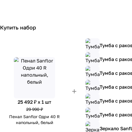
Купить набор
Тумба с рако
Тумба с рако
Тумба с рако
Тумба с рако
Тумба с рако
25 492 ₽ x 1 шт
29 990 ₽
Тумба с рако
Пенал Sanflor Одри 40 R
напольный, белый
Зеркало Sanf