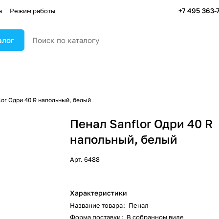
+7 495 363-
а
Режим работы
алог
lor Одри 40 R напольный, белый
Пенал Sanflor Одри 40 R
напольный, белый
Арт.
6488
Характеристики
Название товара
:
Пенал
Форма поставки
:
В собранном виде