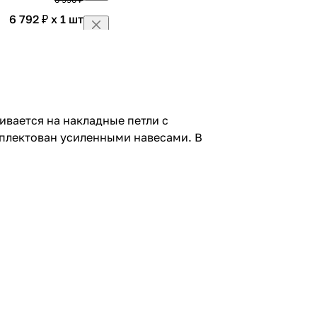
6 792 ₽ x 1 шт
7 990 ₽
7 642 ₽ x 1 шт
8 990 ₽
ивается на накладные петли с
мплектован усиленными навесами. В