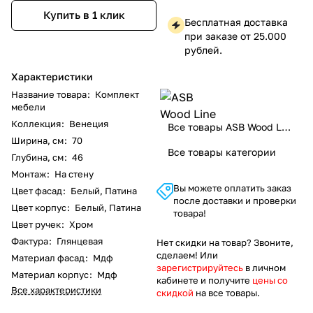
Купить в 1 клик
Бесплатная доставка
при заказе от 25.000
рублей.
Характеристики
Название товара
:
Комплект
мебели
Коллекция
:
Венеция
Все товары ASB Wood Line
Ширина, см
:
70
Все товары категории
Глубина, см
:
46
Монтаж
:
На стену
Вы можете оплатить заказ
Цвет фасад
:
Белый, Патина
после доставки и проверки
Цвет корпус
:
Белый, Патина
товара!
Цвет ручек
:
Хром
Фактура
:
Глянцевая
Нет скидки на товар? Звоните,
сделаем! Или
Материал фасад
:
Мдф
зарегистрируйтесь
в личном
Материал корпус
:
Мдф
кабинете и получите
цены со
Все характеристики
скидкой
на все товары.