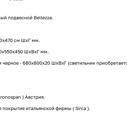
ый подвесной Bellezza.
00х470 см ШхГ мм.
50х550х450 ШхВхГ мм.
м черное - 680х800х20 ШхВхГ (светильник приобретаетс
ronospan ) Австрия.
 покрытие итальянской фирмы ( Sirca ).