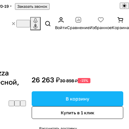
70-19
Заказать звонок
Войти
Сравнение
Избранное
Корзина
zza
26 263 ₽
есной,
30 898 ₽
-15%
В корзину
Купить в 1 клик
Рассчитать доставку