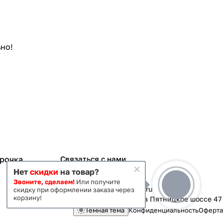
но!
срочка
Связаться с нами
Нет
скидки
на товар?
+7 495 363-70-19
Звоните, сделаем!
Или получите
magazin-vanna@yandex.ru
скидку при оформлении заказа через
корзину!
г. Москва, Митино, улица Пятницкое шоссе 47
Темная тема
Конфиденциальность
Оферта